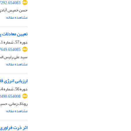
97292.654083
حسن خمیس آبادی، 
مشاهده مقاله
تعیین معادلات 
دوره 57، شماره 1، بهار 1405، صفحه
97649.654085
سید علی رئیس السا
مشاهده مقاله
ارزیابی انرژی ق
دوره 56، شماره 4، زمستان 1404، صفحه
72490.654008
روناک زمانی، حسی
مشاهده مقاله
اثر ذرت فراوری