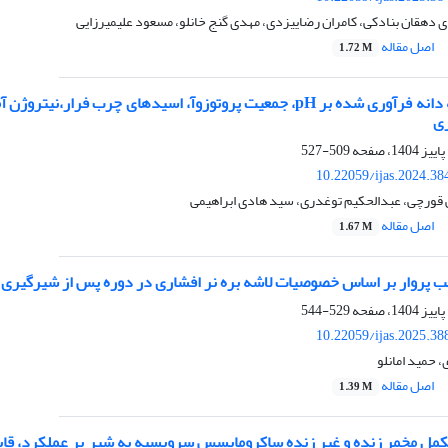
دهقان بنادکی، کامران رضاییزدی، مهدی گنج خانلو، مسعود علیمیرزایی
اصل مقاله
1.72 M
تأثیر تغذیه پنبه دانه فرآوری شده بر pH، جمعیت پروتوزوآ، اسیده
ری
509-527
10.22059/ijas.2024.3
 قورچی، عبدالحکیم توغدری، سید هادی ابراهیمی
اصل مقاله
1.67 M
 پروار بر اساس خصوصیات لاشه بره نر افشاری در دوره پس از شیرگیری
529-544
10.22059/ijas.2025.3
حمید امانلو
اصل مقاله
1.39 M
کمل مخمر زنده و غیر زنده ساکرومایسس سرویسیه به شیر بر عملکرد، قابل