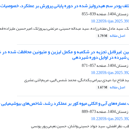
لف پودر سم هیدرولیز شده در دوره پایانی پرورش بر عملکرد، خصوصیات 
839-855
10.22059/ijas.2025.3
ک، سید عادل مفتخرزاده، سید عبداله حسینی، مرتضی بهروزلک، امیرحسین علیزاده قم
اصل مقاله
1.79 M
ین غیرقابل تجزیه در شکمبه و مکمل لیزین و متیونین محافظت شده در 
 شیرده در اوایل دوره شیردهی
857-871
10.22059/ijas.2025.3
د فتاح نیا، مهدی بهرامی یکدانگی، محمد شمس الهی، مریم اثنی عشری
اصل مقاله
1.67 M
 عصاره‌های آبی و الکلی میوه کور بر عملکرد رشد، شاخص‌های بیوشیمیایی 
873-889
10.22059/ijas.2025.3
لب، نظر افضلی، سید جواد حسینی واشان، حسین نعیمی پور یونسی