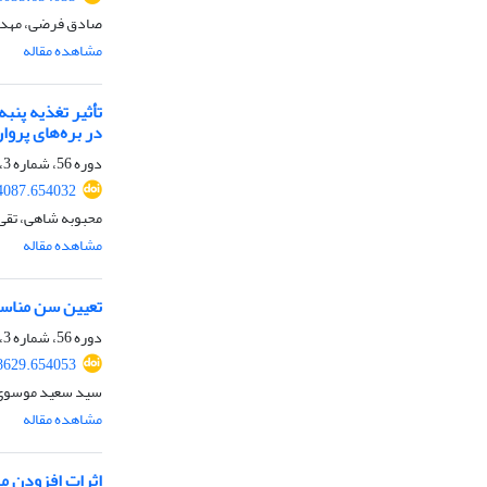
صادق فرضی، مهدی 
مشاهده مقاله
در بره‌های پروا
دوره 56، شماره 3، پاییز 1404، صفحه
84087.654032
محبوبه شاهی، تقی
مشاهده مقاله
تعیین سن مناسب
دوره 56، شماره 3، پاییز 1404، صفحه
88629.654053
سید سعید موسوی، 
مشاهده مقاله
اثرات افزودن م