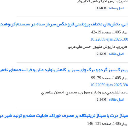
صیری، آرش آذرفر، امیر فدایی فر
اصل مقاله
1.68 M
ایی، بخش‌های مختلف پروتئینی لارو مگس سرباز سیاه در سیستم کربوهیدرا
19-42
10.22059/ijas.2025.3
 هژبری، داریوش علیپور، حسن علی عربی
اصل مقاله
2.12 M
کلی برگ سبز گردو و برگ چای سبز بر کاهش تولید متان و فراسنجه‌های تخم
79-99
10.22059/ijas.2025.3
حامد خلیلوندی بهروزیار، رسول پیرمحمدی، احسان عناصری
اصل مقاله
2.14 M
سیلاژ ذرت با سیلاژ تریتیکاله بر مصرف خوراک، قابلیت هضم و تولید شیر د
131-146