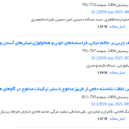
753-765
10.22059/ijas.2025.3
 حمیدرضا طاهری، سید عبداله حسینی، امیر حسین علیزاده قمصری
اصل مقاله
1.81 M
لف چربی بر علائم حیاتی، فراسنجه‌های خونی و هماتولوژی میش‌های آبستن 
767-791
10.22059/ijas.2025.3
ی قورچی، عبدالحکیم توغدری
اصل مقاله
1.89 M
ین غلظت نشاسته دفعی از طریق مدفوع با سایر ترکیبات مدفوع در گاوهای 
793-811
10.22059/ijas.2025.3
گ فاتحی، کامران رضایزدی، علی صادقی سفید مزگی، محمد هادی خبازان، فرهاد پرنیان
اصل مقاله
1.87 M