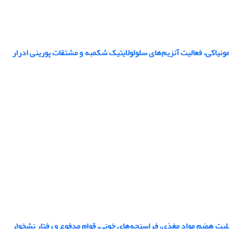
ای چرب فرار،نیتروژن آمونیاکی، فعالیت آنزیم‌های سلولولایتیک شکمبه و مشتقات پورینی ادرار
یت هضم مواد مغذی، فراسنجه‌های خونی، قوام مدفوع و رفتار نشخوار