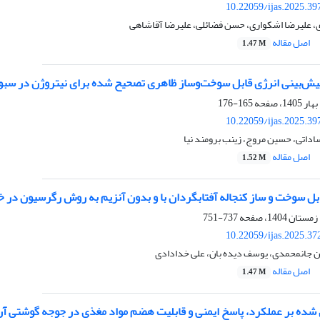
10.22059/ijas.2025.3
علیرضا اشکواری، حسن فضائلی، علیرضا آقاشاهی
اصل مقاله
1.47 M
پیش‌بینی انرژی قابل سوخت‌وساز ظاهری تصحیح شده برای نیتروژن در سب
165-176
10.22059/ijas.2025.3
داتی، حسین مروج، زینب برومند نیا
اصل مقاله
1.52 M
ابل سوخت و ساز کنجاله آفتابگردان با و بدون آنزیم به روش رگرسیون در خ
737-751
10.22059/ijas.2025.3
ن جانمحمدی، یوسف دیده بان، علی خدادادی
اصل مقاله
1.47 M
 شده بر عملکرد، پاسخ ایمنی و قابلیت هضم مواد مغذی در جوجه گوشتی آر