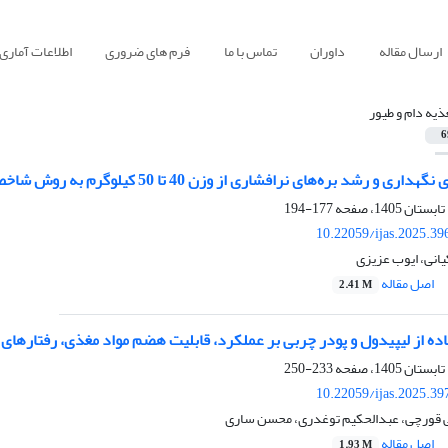
ارسال مقاله
داوران
تماس با ما
فرم های ضروری
اطلاعات آماری
ذیه دام و طیور
6
 و رشد بره‌های نرافشاری از وزن 40 تا 50 کیلوگرم به روش شاخص رشد نسبی
177-194
10.22059/ijas.2025.3
انی، ایوب عزیزی
اصل مقاله
2.41 M
ده از لیپیدول و پودر چربی بر عملکرد، قابلیت‌ هضم مواد مغذی، رفتارهای
233-250
10.22059/ijas.2025.3
قی قورچی، عبدالحکیم توغدری، محسن ساری
اصل مقاله
1.93 M