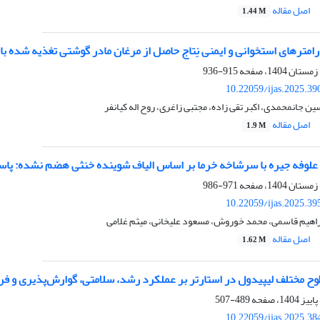
اصل مقاله
1.44 M
امترهای استخوانی و ایمنی نِتاج حاصل از مرغان مادر گوشتی تغذیه شده 
915-936
10.22059/ijas.2025.3
ین جانمحمدی، اکبر تقی زاده، مجتبی زاغری، روح اله کیانفر
اصل مقاله
1.9 M
 علوفه جیره با سرشاخه خرما بر اساس الیاف شوینده خنثی هضم نشده: پاس
971-986
10.22059/ijas.2025.3
راهیم قاسمی، محمد خوروش، مسعود علیخانی، میثم غلامی
اصل مقاله
1.62 M
وح مختلف لیپیدول در استارتر بر عملکرد رشد، سلامتی، گوارش‌پذیری و فر
489-507
10.22059/ijas.2025.3