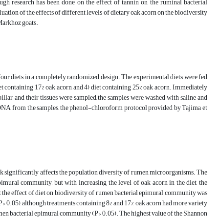
ugh research has been done on the effect of tannin on the ruminal bacterial
ation of the effects of different levels of dietary oak acorn on the biodiversity
Markhoz goats.
ur diets in a completely randomized design. The experimental diets were fed
diet containing 17% oak acorn, and 4) diet containing 25% oak acorn. Immediately
 pillar, and their tissues were sampled, the samples were washed with saline and
ct DNA from the samples, the phenol-chloroform protocol provided by Tajima et
tock significantly affects the population diversity of rumen microorganisms. The
imural community, but with increasing the level of oak acorn in the diet, the
t the effect of diet on biodiversity of rumen bacterial epimural community was
P> 0.05), although treatments containing 8% and 17% oak acorn had more variety
umen bacterial epimural community (P> 0.05). The highest value of the Shannon