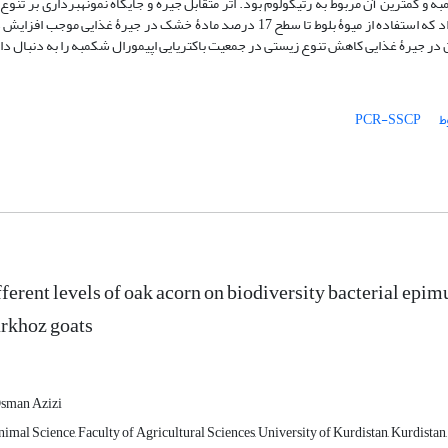
ل شکمبه و کمترین آن مربوط به رتیکولوم بود. اثر متقابل جیره و جایگاه نمونه­برداری بر تن
باکتریایی اپیمورال شکمبه معنی­دار بود (05/0P>). نتایج پژوهش حاضر نشان ­داد که استفاده از میوۀ بلوط تا سطح 17 درصد مادۀ خشک در
ط
PCR-SSCP
ifferent levels of oak acorn on biodiversity bacterial ep
rkhoz goats
sman Azizi
mal Science, Faculty of Agricultural Sciences, University of Kurdistan, Kurdistan,