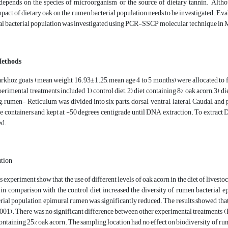
 depends on the species of microorganism or the source of dietary tannin. Altho
mpact of dietary oak on the rumen bacterial population needs to be investigated. Evalu
l bacterial population was investigated using PCR-SSCP molecular technique in 
Methods
hoz goats (mean weight 16.93±1.25, mean age 4 to 5 months) were allocated to fo
erimental treatments included 1) control diet, 2) diet containing 8% oak acorn, 3) 
g, rumen- Reticulum was divided into six parts, dorsal, ventral, lateral, Caudal, and
rile containers and kept at -50 degrees centigrade until DNA extraction. To extra
ed.
ution
is experiment show that the use of different levels of oak acorn in the diet of lives
in comparison with the control diet increased the diversity of rumen bacterial ep
erial population epimural rumen was significantly reduced. The results showed tha
.001). There was no significant difference between other experimental treatments (
ontaining 25% oak acorn. The sampling location had no effect on biodiversity of r