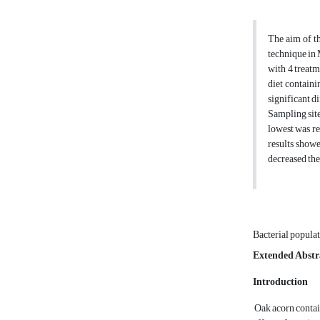
The aim of th
technique in 
with 4 treatm
diet containi
significant d
Sampling site
lowest was re
results showe
decreased the
Bacterial popula
Extended Abstr
Introduction
Oak acorn contai