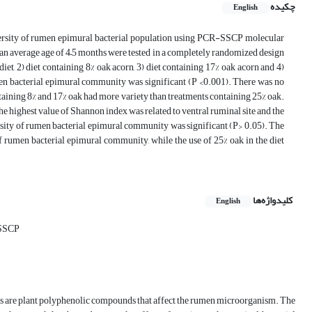
چکیده
English
diversity of rumen epimural bacterial population using PCR-SSCP molecular
n average age of 4–5 months were tested in a completely randomized design
et, 2) diet containing 8% oak acorn, 3) diet containing 17% oak acorn and 4)
umen bacterial epimural community was significant (P <0.001). There was no
taining 8% and 17% oak had more variety than treatments containing 25% oak.
e highest value of Shannon index was related to ventral ruminal site and the
ersity of rumen bacterial epimural community was significant (P> 0.05). The
 of rumen bacterial epimural community, while the use of 25% oak in the diet
کلیدواژه‌ها
English
SSCP
ns are plant polyphenolic compounds that affect the rumen microorganism. The