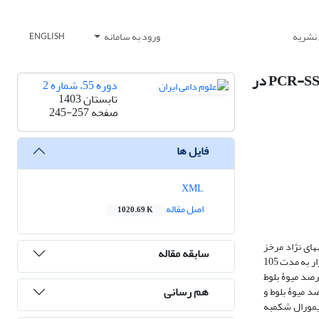
 نشریه
ورود به سامانه
ENGLISH
بررسی اثر سطوح مختلف میوۀ بلوط بر ساختار جمعیت و تنوع ژنتیک باکتریایی اپیمورال شکمبه با استفاده از تکنیک PCR-SSCP در
دوره 55، شماره 2
تابستان 1403
صفحه
245-257
فایل ها
XML
اصل مقاله
1020.69 K
زیستی جمعیت باکتریایی اپیمورال شکمبه با استفاده از تکنیک مولکولی PCR-SSCP در بزغاله­های نژاد مرخز
سابقه مقاله
بود. برای این منظور تعداد 24 رأس بزغالۀ مرخز با میانگین وزنی 25/1 ± 93/16 کیلوگرم و میانگین سنی 4 تا 5 ماهه در قالب طرح کاملاً تصادفی با 4 تیمار آزمایشی و 6 تکرار به مدت 105
گرفتند. تیمارهای آزمایشی شامل 1) جیرۀ شاهد، 2) جیرۀ حاوی 8 درصد میوۀ بلوط، 3) جیرۀ حاوی 17 درصد میوۀ بلوط و 4) جیرۀ حاوی 25 درصد میوۀ بلوط
هم رسانی
ره بر تنوع زیستی جمعیت باکتریایی اپیمورال شکمبه معنی­دار بود (001/0P<). بیشترین مقدرا شاخص شانون مربوط به تیمار 8 درصد میوۀ بلوط و
پیمورال شکمبه