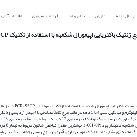
ارسال مقاله
داوران
تماس با ما
فرم های ضروری
اطلاعات آماری
هدف از پژوهش حاضر، بررسی اثرات سطوح مختلف میوۀ بلوط بر تنوع 
روز مورد آزمایش قرار 
بودند. نتایج نشان­ داد که تأثیر جی
 معنی­داری نشان­ داد. جایگاه نمونه­برداری تأثیری بر تنوع زیستی جمعیت باکتریایی ا