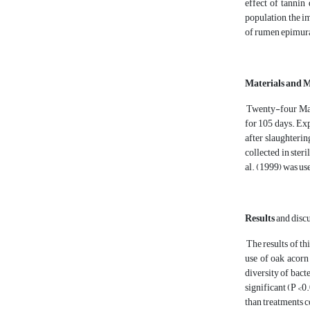
effect of tannin
population, the i
of rumen epimura
Materials and 
Twenty-four Mark
for 105 days. Exp
after slaughterin
collected in ste
al. (1999) was us
Results
and disc
The results of th
use of oak acorn 
diversity of bact
significant (P <0
than treatments c