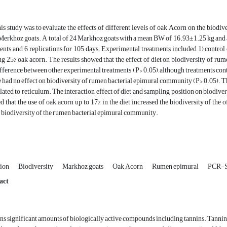
is study was to evaluate the effects of different levels of oak Acorn on the bio
Merkhoz goats. A total of 24 Markhoz goats with a mean BW of 16.93±1.25 kg and a
ents and 6 replications for 105 days. Experimental treatments included 1) control di
ng 25% oak acorn. The results showed that the effect of diet on biodiversity of r
ifference between other experimental treatments (P> 0.05), although treatments con
 had no effect on biodiversity of rumen bacterial epimural community (P> 0.05). Th
lated to reticulum. The interaction effect of diet and sampling position on biodiv
d that the use of oak acorn up to 17% in the diet increased the biodiversity of the
 biodiversity of the rumen bacterial epimural community.
tion
Biodiversity
Markhoz goats
Oak Acorn
Rumen epimural
PCR-
act
ns significant amounts of biologically active compounds including tannins. Tanni