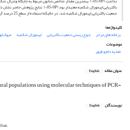
نداشت (05/0P>). بیشترین مقدار شاخص شانون مربوط به جایگاه ونترا
جمعیت باکتریایی اپیمورال شکمبه شد، در حالیکه استفاده از سطح 25 درصد آن در جیرۀ غذایی کاهش تنوع زیستی در جمعیت باکتریایی اپیمورال شکمبه را به دنبال داشت.
کلیدواژه‌ها
بزغاله های مرخز
تنوع زیستی جمعیت باکتریایی
اپیمورال شکمبه
میوۀ بلو
موضوعات
تغذیه دام و طیور
عنوان مقاله
English
imural populations using molecular techniques of PCR-
نویسندگان
English
 Iran.