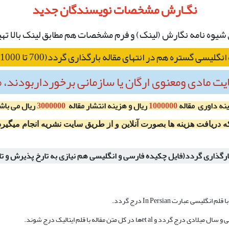
نگ
ـارش مشخصات نویسندگان جدید
گلیسی گستره هم در انتهای مقاله بارگذاری گردد(700 تا 1000 کلمه)
یت مادی ومعنوی ارگان یا سازمانی برخورداربودند،
نه داوری مقاله
1000000
ریال و هزینه انتشار مقاله
3000000
ریال می باش
 دریافت هزینه ها بصورت آنلاین و از طریق سایت نشریه انجام میگیرد
ارگذاری گردد(فایل چکیده فارسی و انگلیسی هم نیازی به تارخ پذیرش و تا
بارت In Persian درج گردد.
 کل متن مقاله با قلم ایتالیک درج شوند.