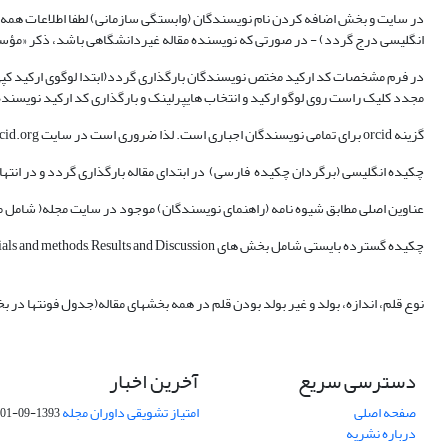
در سایت و بخش اضافه کردن نام نویسندگان (وابستگی سازمانی) لطفا اطلاعات همه ن
انگلیسی درج گردد) - در صورتی که نویسنده مقاله غیردانشگاهی باشد، ذکر «مؤ
در فرم مشخصات کد ارکید مختص نویسندگان بارگذاری گردد(ابتدا لوگوی ارکید کپی
مجدد کلیک راست روی لوگو ارکید و انتخاب هایپرلینک و بارگذاری کد ارکید نویسنده،
گزینه orcid برای تمامی نویسندگان اجباری است. لذا ضروری است در سایت https://orcid.org ثبت‌نام انجام گیرد و توسط نویسندگان در سایت نشریه بخش ویرایش اطلاعات نویسنده درج گردد.
چکیده انگلیسی (برگردان چکیده فارسی) در ابتدای مقاله بارگذاری گردد و در انتهای مقاله چکید
عناوین اصلی مطابق شیوه نامه (راهنمای نویسندگان) موجود در سایت مجله( شامل
چکیده گسترده بایستی شامل بخش های Introduction, Materials and methods, Results and Discussion و Conclusion باشد.
نوع قلم، اندازه، بولد و غیر بولد بودن قلم در همه بخشهای مقاله(جدول فونتها در
دسترسی سریع
آخرین اخبار
صفحه اصلی
امتیاز تشویقی داوران مجله
1393-09-01
درباره نشریه