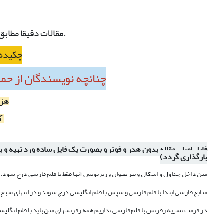
مقالات دقیقا مطابق شیوه نامه نگارش (لینک) و فرم مشخصات هم مطابق لینک بالا تهیه و بارگذاری گردد.
چکیده ان
چنانچه نویسندگان از حما
هزی
که
فایل اصلی مقاله بدون هدر و فوتر و بصورت یک فایل ساده ورد تهیه و ب
بارگذاری گردد)
متن داخل جداول و اشکال و نیز عنوان و زیرنویس آنها فقط با قلم فارسی درج شود.
منابع فارسی ابتدا با قلم فارسی و سپس با قلم انگلیسی درج شوند و در انتهای منبع با قلم انگلیسی ع
در فرمت نشریه رفرنس با قلم فارسی نداریم همه رفرنسهای متن باید با قلم انگلیسی و سال میلادی درج گردد و et alها در