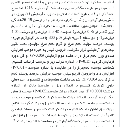
فیتاز بر عملکرد تولیدی، صفات کیفی تخم مرغ و قابلیت هضم ظاهری
کلسیم، در مرغان تخمگذار تجاری انجام شد. آزمایش با 216 قطعه مرغ
تخمگذار در قالب طرح کاملا تصادفی و بصورت آزمایش فاکتوریل در
شش تیمار آزمایشی و شش تکرار به ازاء هر تیمار از سن 19-26 هفتگی
انجام شد. عوامل مورد مطالعه شامل سه اندازه ذرات کربنات کلسیم
(ریز (کمتر از 5/ 0 میلی‌متر)، متوسط (5/0-2 میلی‌متر) و درشت (2-4
میلی‌متر)) و دو سطح آ نزیم فیتاز (0 و 300 واحد در کیلوگرم جیره)
بودند. درصد تولید تخم مرغ و گرم تخم مرغ تولیدی تحت تاثیر
تیمارهای آزمایشی قرار نگرفت. افزودن فیتاز به جیره موجب افزایش
عددی وزن تخم مرغ در 3 هفته دوم آزمایش (P=0.06) و کل دوره
آزمایش گردید ((P=0.1). اندازه ذرات ریز و درشت کربنات کلسیم،
ضخامت پوسته تخم‌مرغ را در مقایسه با اندازه متوسط ((P˂0.01)
افزایش داد و افزودن آنزیم فیتاز، موجب افزایش درصد پوسته تخم
مرغ گردید (P˂0.05). ضریب قابلیت هضم ظاهری کلسیم در جیره‌های
حاوی کربنات کلسیم با اندازه ریز و متوسط بالاتر از اندازه
درشت(P˂0.0001) بود. اندازه ذرات متوسط(P˂0.05) موجب کاهش
رنگ زرده گردید. اندازه ذرات متوسط کربنات کلسیم موجب بهبود
قابلیت هضم ماده خشک در مقایسه با اندازه ریز و درشت گردید. نتایج
این تحقیق نشان داد که اندازه ذرات کربنات کلسیم بر صفات تولیدی
تاثیرگذار نیست، اندازه ریز و متوسط کربنات کلسیم بدلیل افزایش
قابلیت هضم کلسیم در دستگاه گوارش در مقایسه با اندازه درشت (2-
4 میلی‌متر) در مرغ‌های جوان توصیه می‌گردد.