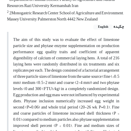
Resources, Razi University, Kermanshah, Iran
2
2Monogastric Research Center, School of Agriculture and Environment,
Massey University, Palmerston North, 4442, New Zealand
چکیده
English
The aim of this study was to evaluate the effect of limestone
particle size and phytase enzyme supplementation on production
performance, egg quality traits, and coefficient of apparent
digestibility of calcium of commercial laying hens. A total of 216
laying hens were randomly distributed in six treatments, and six
replicates per each. The design consisted of a factorial arrangement
of three particle sizes of limestone from the same source (fine (<0.5
mm), medium (0.5-2 mm) and coarse (2-4 mm)) and two phytase
levels (0 and 300 (FTU)/kg) in a completely randomized design.
Egg production and egg mass were not influenced by experimental
diets. Phytase inclusion numerically increased egg weight in
second (P=0.06) and whole trial period (20-26 wk, P=0.1). Fine
and coarse particles of limestone increased shell thickness (P <
0.01), compared to medium particles, also phytase supplementation
improved shell percent (P < 0.01). Fine and medium sizes of