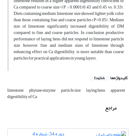
limestone resulted in a higher apparent digestibility coefficient of
Ca compared to coarse size ((P < 0.0001),0.43, and 0.45 vs. 0.33).
Diets containing medium limestone size showed lighter yolk color
than those containing fine and coarse particles (P˂0.05). Medium
size of limestone significantly increased digestibility of DM
compared to fine and coarse particles. In conclusion, productive
performance of laying hens did not respond to limestone particle
size, however, fine and medium sizes of limestone through
enhancing effect on Ca digestibility, is more suitable than coarse
particles for practical applications in young layers.
کلیدواژه‌ها
English
limestone
phytase enzyme
particle size
laying hens
apparent
digestibility of Ca
مراجع
دوره 54، شماره 4