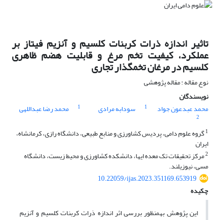
تاثیر اندازه ذرات کربنات کلسیم و آنزیم فیتاز بر
عملکرد، کیفیت تخم مرغ و قابلیت هضم ظاهری
کلسیم در مرغان تخمگذار تجاری
نوع مقاله : مقاله پژوهشی
نویسندگان
1
1
محمد عبدعون جواد
سودابه مرادی
محمد رضا عبداللهی
2
1
گروه علوم دامی، پردیس کشاورزی و منابع طبیعی، دانشگاه رازی، کرمانشاه،
ایران
2
مرکز تحقیقات تک معده ایها، دانشکده کشاورزی و محیط زیست، دانشگاه
مسی، نیوزیلند.
10.22059/ijas.2023.351169.653919
چکیده
این پژوهش به­منظور بررسی اثر اندازه ذرات کربنات کلسیم و آنزیم