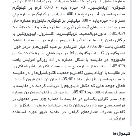
تیمارها شامل 1- جیره پایه (شاهد منفی)، 2- جیره پایه + 10/0 گرم بر
کیلوگرم آویلامایسین، 3- جیره پایه + 60/0 گرم بر کیلوگرم
سالینومایسین، 4- جیره پایه + 400 میلی‌لیتر بر کیلوگرم عصاره چای
سبز و 5- جیره پایه + 300 میلی‌لیتر بر کیلوگرم فایتوزوم عصاره چای
سبز بودند. تیمارهای آزمایشی اثری بر عملکرد رشد و لاشه نداشتند
(05/0P>). مالون‌دی‌آلدهید، تری‌گلیسرید، کلسترول، لیپوپروتئین با
چگالی پایین پلاسما تحت‌تاثیر فایتوزوم عصاره در مقایسه با شاهد
کاهش یافت (05/0P<). عیار آنتی‌بادی بر علیه گلبول‌های قرمز خون،
ایمنوگلوبین G و ایمنوگلبولین M در جوجه‌های مصرف‌کننده مکمل
فایتوزوم در مقایسه با شکل عصاره در 28 روزگی افزایش یافت
(05/0P<). استفاده از عصاره چای سبز جمعیت باکتریایی اشرشیاکلی را
در مقایسه با آویلامایسین کاهش و جمعیت لاکتوباسیل‌ها را در مقایسه
با سالینومایسین افزایش داد (05/0P<). بیان ژن اینترفرون گاما در
طحال جوجه هایی که مکمل فایتوزوم را دریافت کردند در مقایسه با
مصرف عصاره بالاتر بود (05/0P<). به طورکلی، فایتوزومه‌کردن عصاره
چای سبز کارایی یکسانی در مقایسه با عصاره چای سبز معمولی بر
فراسنجه‌های مورد ارزیابی نشان داده و می‌تواند به عنوان جایگزین در
کاهش مصرف عصاره‌های گیاهی در تغذیه طیور مورد استفاده
قرارگیرد.
کلیدواژه‌ها