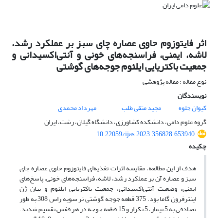
اثر فایتوزوم حاوی عصاره چای سبز بر عملکرد رشد،
لاشه، ایمنی، فراسنجه‌های خونی و آنتی‌اکسیدانی و
جمعیت باکتریایی ایلئوم جوجه‌های گوشتی
نوع مقاله : مقاله پژوهشی
نویسندگان
کیوان جلوه
مجید متقی طلب
مهرداد محمدی
گروه علوم دامی، دانشکده کشاورزی، دانشگاه گیلان، رشت، ایران
10.22059/ijas.2023.356828.653940
چکیده
هدف از این مطالعه، مقایسه اثرات تغذیه‌ای فایتوزوم حاوی عصاره چای
سبز و عصاره آن بر عملکرد رشد، لاشه، فراسنجه‌های خونی، پاسخ‌های
ایمنی، وضعیت آنتی‌اکسیدانی، جمعیت باکتریایی ایلئوم و بیان ژن
اینترفرون گاما بود. 375 قطعه جوجه گوشتی نر سویه راس 308 به طور
تصادفی به 5 تیمار، 5 تکرار و 15 قطعه جوجه در هر قفس تقسیم شدند.