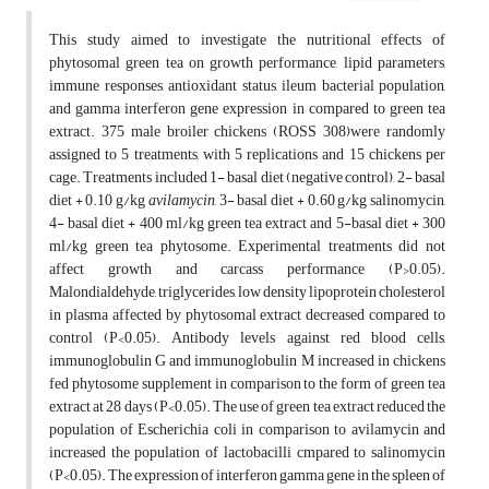
This study aimed to investigate the nutritional effects of
phytosomal green tea on growth performance, lipid parameters,
immune responses, antioxidant status, ileum bacterial population,
and gamma interferon gene expression in compared to green tea
extract. 375 male broiler chickens (ROSS 308)were randomly
assigned to 5 treatments, with 5 replications and 15 chickens per
cage. Treatments included 1- basal diet (negative control), 2- basal
diet + 0.10 g/kg
avilamycin
, 3- basal diet + 0.60 g/kg salinomycin,
4- basal diet + 400 ml/kg green tea extract and 5-basal diet + 300
ml/kg green tea phytosome. Experimental treatments did not
affect growth and carcass performance (P>0.05).
Malondialdehyde, triglycerides, low density lipoprotein cholesterol
in plasma affected by phytosomal extract decreased compared to
control (P<0.05). Antibody levels against red blood cells,
immunoglobulin G and immunoglobulin M increased in chickens
fed phytosome supplement in comparison to the form of green tea
extract at 28 days (P<0.05). The use of green tea extract reduced the
population of Escherichia coli in comparison to avilamycin and
increased the population of lactobacilli cmpared to salinomycin
(P<0.05). The expression of interferon gamma gene in the spleen of