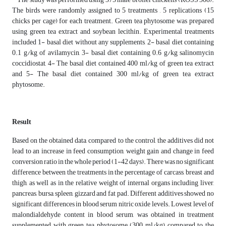
The birds were randomly assigned to 5 treatments , 5 replications (15
chicks per cage) for each treatment. Green tea phytosome was prepared
using green tea extract and soybean lecithin. Experimental treatments
included 1- basal diet without any supplements, 2- basal diet containing
0.1 g/kg of avilamycin, 3- basal diet containing 0.6 g/kg salinomycin
coccidiostat, 4- The basal diet contained 400 ml/kg of green tea extract
and 5- The basal diet contained 300 ml/kg of green tea extract
phytosome.
Result
Based on the obtained data, compared to the control, the additives did not
lead to an increase in feed consumption, weight gain and change in feed
conversion ratio in the whole period (1-42 days). There was no significant
difference between the treatments in the percentage of carcass, breast and
thigh, as well as in the relative weight of internal organs including liver,
pancreas, bursa, spleen, gizzard and fat pad. Different additives showed no
significant differences in blood serum nitric oxide levels. Lowest level of
malondialdehyde content in blood serum, was obtained in treatment
supplemented with green tea phytosome (300 ml/kg) compared to the