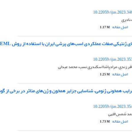
10.22059/ijas.2023.3
 نادری
اصل مقاله
1.17 M
ای ژنتیکی صفات عملکردی اسب‌های پرشی ایران با استفاده از روش REML
10.22059/ijas.2023.3
اقر زندی، مرادپاشا اسکندری نسب، محمد عبدلی
اصل مقاله
1.25 M
رایب همخونی ژنومی، شناسایی جزایر همخون و ژن‌های متاثر در برخی از گو
10.22059/ijas.2023.3
مد شمس اللهی
اصل مقاله
1.73 M