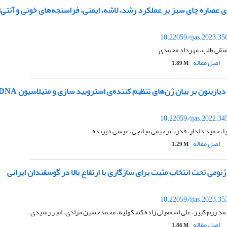
وی عصاره چای سبز بر عملکرد رشد، لاشه، ایمنی، فراسنجه‌های خونی و آنتی
10.22059/ijas.2023.3
متقی طلب، مهرداد محمدی
اصل مقاله
1.89 M
 بیان ژن‌‌های تنظیم کننده‌‌ی استرویید سازی و متیلاسیون DNA جایگاه پروموتر ژن StAR طی تکامل برون تنی اووسایت بز
10.22059/ijas.2022.3
یا، حمید دلدار، قدرت رحیمی میانجی، عیسی دیرنده
اصل مقاله
1.29 M
نومی تحت انتخاب مثبت برای سازگاری با ارتفاع بالا در گوسفندان ایرانی
10.22059/ijas.2023.3
حمد رزم کبیر، علی اسمعیلی زاده کشکوئیه، محمدحسین مرادی، امیر رشیدی
اصل مقاله
1.86 M