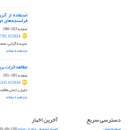
استفاده از آنز
فراسنجه‌های خو
صفحه
163-180
52781.653924
سپیده گزانی، منص
مشاهده مقاله
مطالعه اثرات بر
صفحه
181-191
55335.653934
جلیل رحمتی طاقجه
مشاهده مقاله
دسترسی سریع
آخرین اخبار
صفحه اصلی
امتیاز تشویقی داوران مجله
1393-09-01