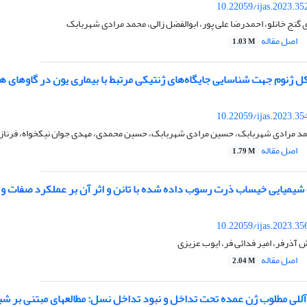
10.22059/ijas.2023.3
ی گنج خانلو، احمدرضا علی پور، ابوالفضل زالی، محمد مرادی شهربابک
اصل مقاله
1.03 M
ل ژنوم جهت شناسایی جایگاه‌های ژنتیکی مرتبط با بیماری یون در گاوهای ه
10.22059/ijas.2023.3
 مرادی شهربابک، حسین مرادی شهربابک، حسین محمدی، مهدی جوان نیکخواه، فرناز 
اصل مقاله
1.79 M
شیمیایی خیساب ذرت رسوب داده شده با تانن و اثر آن بر عملکرد صفات 
10.22059/ijas.2023.3
آذرفر، امیر فدائی فر، ایوب عزیزی
اصل مقاله
2.04 M
 آللی مطلوب ژن عمده تحت تداخل و نبود تداخل نسل: مطالعهای مبتنی بر ش