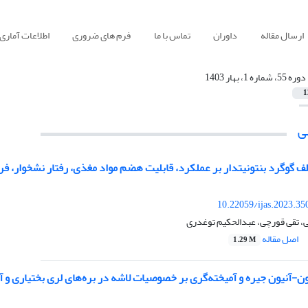
ارسال مقاله
داوران
تماس با ما
فرم های ضروری
اطلاعات آماری
دوره 55، شماره 1، بهار 1403
1
ی
ف گوگرد بنتونیتدار بر عملکرد، قابلیت ‌هضم مواد مغذی، رفتار نشخوار، ف
10.22059/ijas.2023.3
ی، تقی قورچی، عبدالحکیم توغدری
اصل مقاله
1.29 M
یون-آنیون جیره و آمیخته‌گری بر خصوصیات لاشه در بره‌های لری بختیاری و 