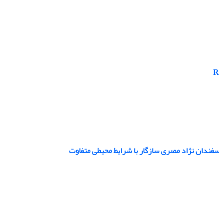
سفندان نژاد مصری سازگار با شرایط محیطی متفاوت