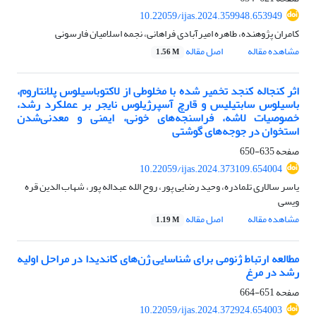
10.22059/ijas.2024.359948.653949
کامران پژوهنده، طاهره امیرآبادی فراهانی، نجمه اسلامیان فارسونی
مشاهده مقاله
اصل مقاله
1.56 M
اثر کنجاله کنجد تخمیر شده با مخلوطی از لاکتوباسیلوس پلانتاروم،
باسیلوس سابتیلیس و قارچ آسپرژیلوس نایجر بر عملکرد رشد،
خصوصیات لاشه، فراسنجه‌های خونی، ایمنی و معدنی‌شدن
استخوان در جوجه‌های گوشتی
صفحه
635-650
10.22059/ijas.2024.373109.654004
یاسر سالاری تلمادره، وحید رضایی پور، روح الله عبداله پور، شهاب الدین قره
ویسی
مشاهده مقاله
اصل مقاله
1.19 M
مطالعه ارتباط ژنومی برای شناسایی ژن‌های کاندیدا در مراحل اولیه
رشد در مرغ
صفحه
651-664
10.22059/ijas.2024.372924.654003