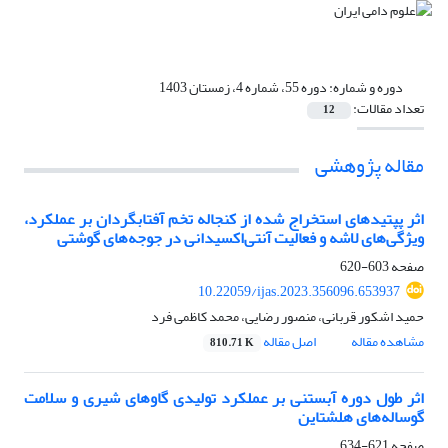
دوره و شماره:
دوره 55، شماره 4، زمستان 1403
تعداد مقالات:
12
مقاله پژوهشی
اثر پپتیدهای استخراج شده از کنجاله تخم آفتابگردان بر عملکرد،
ویژگی‌های لاشه و فعالیت آنتی‌اکسیدانی در جوجه‌های گوشتی
صفحه
603-620
10.22059/ijas.2023.356096.653937
حمید اشکور قربانی، منصور رضایی، محمد کاظمی فرد
مشاهده مقاله
اصل مقاله
810.71 K
اثر طول دوره آبستنی بر عملکرد تولیدی گاوهای شیری و سلامت
گوساله‌های هلشتاین
صفحه
621-634