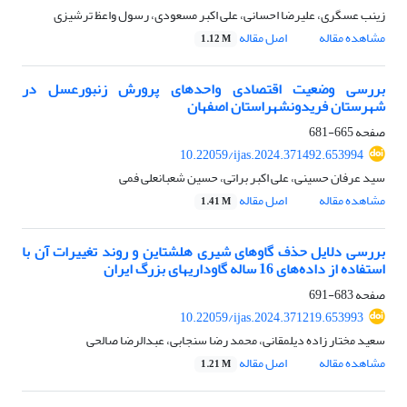
زینب عسگری، علیرضا احسانی، علی اکبر مسعودی، رسول واعظ ترشیزی
مشاهده مقاله
اصل مقاله
1.12 M
بررسی وضعیت اقتصادی واحدهای پرورش زنبورعسل در
شهرستان فریدونشهراستان اصفهان
صفحه
665-681
10.22059/ijas.2024.371492.653994
سید عرفان حسینی، علی اکبر براتی، حسین شعبانعلی فمی
مشاهده مقاله
اصل مقاله
1.41 M
بررسی دلایل حذف گاوهای شیری هلشتاین و روند تغییرات آن با
استفاده از داده‌های 16 ساله گاوداری͏های بزرگ ایران
صفحه
683-691
10.22059/ijas.2024.371219.653993
سعید مختار زاده دیلمقانی، محمد رضا سنجابی، عبدالرضا صالحی
مشاهده مقاله
اصل مقاله
1.21 M