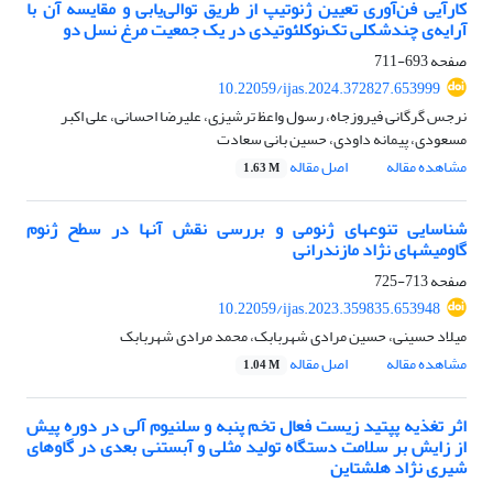
کارآیی فن‌آوری تعیین ژنوتیپ از طریق توالی‌یابی و مقایسه آن با
آرایه‌ی چندشکلی تک‌نوکلئوتیدی در یک جمعیت مرغ نسل دو
صفحه
693-711
10.22059/ijas.2024.372827.653999
نرجس گرگانی فیروزجاه، رسول واعظ ترشیزی، علیرضا احسانی، علی اکبر
مسعودی، پیمانه داودی، حسین بانی سعادت
مشاهده مقاله
اصل مقاله
1.63 M
شناسایی تنوعهای ژنومی و بررسی نقش آنها در سطح ژنوم
گاومیشهای نژاد مازندرانی
صفحه
713-725
10.22059/ijas.2023.359835.653948
میلاد حسینی، حسین مرادی شهربابک، محمد مرادی شهربابک
مشاهده مقاله
اصل مقاله
1.04 M
اثر تغذیه پپتید زیست فعال تخم پنبه و سلنیوم آلی در دوره پیش
از زایش بر سلامت دستگاه تولید مثلی و آبستنی بعدی در گاوهای
شیری نژاد هلشتاین