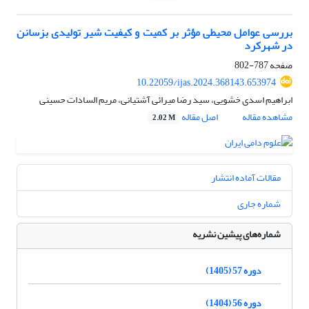
بررسی عوامل محیطی ﻣﺆثر بر کمیت و کیفیت شیر تولیدی بزسانن
در شهرکرد
صفحه
787-802
10.22059/ijas.2024.368143.653974
ابراهیم اسدی خشویی، سید رضا میرائی آشتیانی، مریم السادات حسینی
مشاهده مقاله
اصل مقاله
2.02 M
مقالات آماده انتشار
شماره جاری
شماره‌های پیشین نشریه
دوره 57 (1405)
دوره 56 (1404)