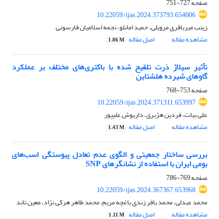
صفحه
727-751
10.22059/ijas.2024.373793.654006
زینب میرباقری مرویلی، حمید امانلو، نجمه اسلامیان فارسونی
مشاهده مقاله
اصل مقاله
1.86 M
تأثیر سیلاژ ذرت تلقیح شده با باکتری‌های مختلف بر عملکرد
گاوهای شیرده هلشتاین
صفحه
753-768
10.22059/ijas.2024.371311.653997
علی بیات، فردین هژبری، داریوش علیپور
مشاهده مقاله
اصل مقاله
1.43 M
بررسی ساختار جمعیتی و الگوی عدم تعادل پیوستگی اسب‌های
بومی ایران با استفاده از نشانگرهای SNP
صفحه
769-786
10.22059/ijas.2024.367367.653968
محمد عبدلی، محمد باقر زندی باغچه مریم، محمد طاهر هرکی نژاد، معین تاند
مشاهده مقاله
اصل مقاله
1.11 M