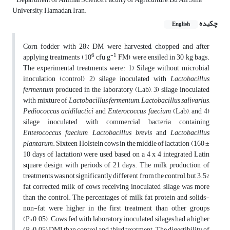
University, Hamadan, Iran.
چکیده
English
Corn fodder with 28% DM were harvested, chopped and after
6
-1
applying treatments (10
cfu g
FM) were ensiled in 30 kg bags.
The experimental treatments were: 1) Silage without microbial
inoculation (control), 2) silage inoculated with
Lactobacillus
fermentum
produced in the laboratory (Lab), 3) silage inoculated
with mixture of
Lactobacillus fermentum
,
Lactobacillus salivarius
,
Pediococcus acidilactici
and
Enterococcus faecium
(Lab), and 4)
silage inoculated with commercial bacteria containing
Enterococcus faecium
,
Lactobacillus brevis
and
Lactobacillus
plantarum
. Sixteen Holstein cows in the middle of lactation (160 ±
10 days of lactation) were used based on a 4 x 4 integrated Latin
square design with periods of 21 days. The milk production of
treatments was not significantly different from the control, but 3.5%
fat corrected milk of cows receiving inoculated silage was more
than the control. The percentages of milk fat, protein and solids-
non-fat were higher in the first treatment than other groups
(P<0.05). Cows fed with laboratory inoculated silages had a higher
(P<0.05) DMI than control and third treatment. The digestibility of