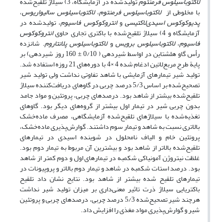
لاکتوباسیلوس ‌فرمنتوم
تولیدشده در آزمایشگاه، 3) سیلاژ تلقیح‌شده
با مخلوطی از
لاکتوباسیلوس ‌فرمنتوم
،
لاکتوباسیلوس ‌سالیواریوس
،
پدیوکوکوس ‌اسیدی‌لاکتیسی
و
انتروکوکوس ‌فاسیوم
، تولیدشده در
آزمایشگاه و 4) سیلاژ تلقیح‌شده با باکتری تجاری حاوی
انتروکوکوس
‌فاسیوم
،
لاکتوباسیلوس ‌برویس
و
لاکتوباسیلوس ‌پلانتاروم
. شانزده
رأس گاو هلشتاین در اواسط شیردهی ( 0/10 ± 160 روز شیردهی) بر
پایة طرح مربع‌لاتین ادغام شده 4 ×4 با دوره‌های 21 روزه استفاده شد.
تولید شیر تیمارهای آزمایشی با شاهد تفاوتی نداشت ولی تولید شیر
تصحیح‌شده بر اساس 5/3 درصد چربی در گاوهای دریافت‌کننده سیلاژ
تلقیح‌شده بیشتر از شاهد بود. درصدهای چربی، پروتئین و مواد جامد
بدون چربی شیر در تیمار اول بیشتر از گروه‌های دیگر بود. گاوهای
تغذیه‌شده با سیلاژهای تلقیح‌شده آزمایشگاهی، مصرف ماده‌خشک
بالاتری نسبت به شاهد و تیمار سوم داشتند. گوارش‌پذیری ماده‌خشک،
پروتئین خام و الیاف نامحلول در شوینده اسیدی در تیمارهای
تلقیح‌شده بالاتر از شاهد بود و بیشترین آن مربوط به تیمار دوم بود.
غلظت نیتروژن آمونیاکی شکمبه در تیمارهای اول و دوم کمتر از شاهد
بود. درصد استات شکمبه در شاهد و تیمار دوم بالاتر و پروپیونات در
تیمارهای تلقیح شده بیشتر از شاهد بود. نتایج نشان داد تلقیح
باکتریایی سیلاژ ذرت تاثیر معنی‌داری بر میزان تولید شیر نداشت
هرچند شیر تصحیح‌شده 5/3 درصد چربی، درصدهای چربی و پروتئین
شیر و گوارش‌پذیری مواد مغذی را افزایش داد.