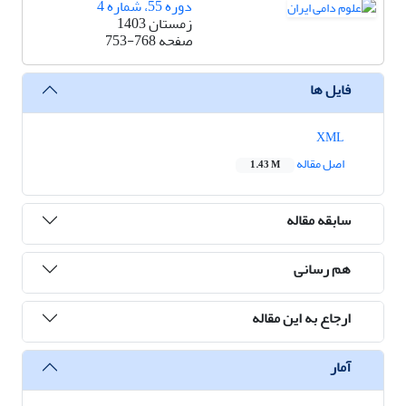
دوره 55، شماره 4
زمستان 1403
صفحه
753-768
فایل ها
XML
اصل مقاله
1.43 M
سابقه مقاله
هم رسانی
ارجاع به این مقاله
آمار