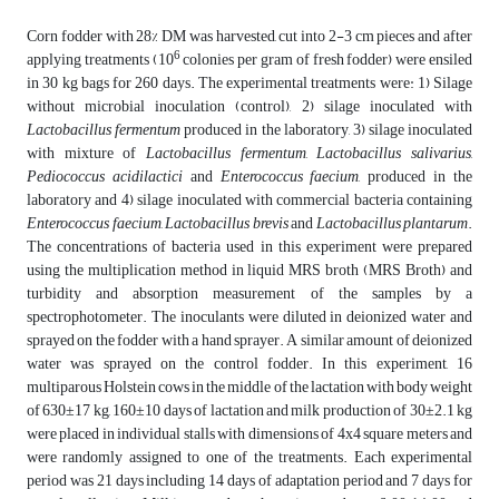
Corn fodder with 28% DM was harvested, cut into 2-3 cm pieces and after
6
applying treatments (10
colonies per gram of fresh fodder) were ensiled
in 30 kg bags for 260 days. The experimental treatments were: 1) Silage
without microbial inoculation (control), 2) silage inoculated with
Lactobacillus fermentum
produced in the laboratory, 3) silage inoculated
with mixture of
Lactobacillus fermentum
,
Lactobacillus salivarius
,
Pediococcus acidilactici
and
Enterococcus faecium
, produced in the
laboratory and 4) silage inoculated with commercial bacteria containing
Enterococcus faecium
,
Lactobacillus brevis
and
Lactobacillus plantarum
.
The concentrations of bacteria used in this experiment were prepared
using the multiplication method in liquid MRS broth (MRS Broth) and
turbidity and absorption measurement of the samples by a
spectrophotometer. The inoculants were diluted in deionized water and
sprayed on the fodder with a hand sprayer. A similar amount of deionized
water was sprayed on the control fodder. In this experiment, 16
multiparous Holstein cows in the middle of the lactation with body weight
of 630±17 kg, 160±10 days of lactation and milk production of 30±2.1 kg
were placed in individual stalls with dimensions of 4x4 square meters and
were randomly assigned to one of the treatments. Each experimental
period was 21 days including 14 days of adaptation period and 7 days for