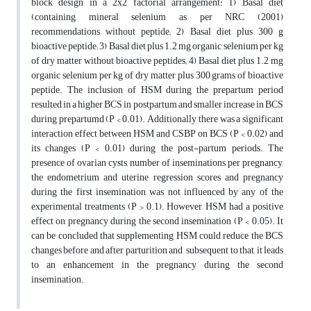
block design in a 2x2 factorial arrangement: 1) Basal diet
(containing mineral selenium as per NRC (2001)
recommendations without peptide; 2) Basal diet plus 300 g
bioactive peptide; 3) Basal diet plus 1.2 mg organic selenium per kg
of dry matter without bioactive peptides; 4) Basal diet plus 1.2 mg
organic selenium per kg of dry matter plus 300 grams of bioactive
peptide. The inclusion of HSM during the prepartum period
resulted in a higher BCS in postpartum and smaller increase in BCS
during prepartumd (P < 0.01). Additionally, there was a significant
interaction effect between HSM and CSBP on BCS (P < 0.02) and
its changes (P < 0.01) during the post-partum periods. The
presence of ovarian cysts, number of inseminations per pregnancy,
the endometrium and uterine regression scores and pregnancy
during the first insemination was not influenced by any of the
experimental treatments (P > 0.1). However, HSM had a positive
effect on pregnancy during the second insemination (P < 0.05). It
can be concluded that supplementing HSM could reduce the BCS
changes before and after parturition and subsequent to that, it leads
to an enhancement in the pregnancy during the second
insemination.