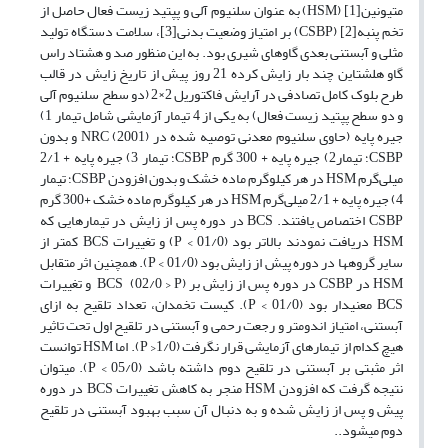
متیونین[1] (HSM) به عنوان سلنیوم آلی و پپتید زیست فعال حاصل از
تخم پنبه[2] (CSBP) بر امتیاز وضعیت بدنی[3]، سلامت دستگاه تولید
مثلی و آبستنی بعدی گاوهای شیری بود. به این منظور صد و هشتاد راس
گاو هلشتاین چند بار زایش کرده 21 روز پیش از تاریخ زایش در قالب
طرح بلوک کامل تصادفی در آرایش فاکتوریل 2×2 (دو سطح سلنیوم آلی
و دو سطح پپتید زیست فعال) به یکی از 4 تیمار آزمایشی شامل تیمار 1)
جیره پایه (حاوی سلنیوم معدنی توصیه شده در NRC (2001) و بدون
CSBP؛ تیمار2) جیره پایه + 300 گرم CSBP؛ تیمار 3) جیره پایه + 2/1
میلی‌گرم HSM در هر کیلوگرم ماده خشک و بدون افزودن CSBP؛ تیمار
4) جیره پایه + 2/1 میلی‌گرم HSM در هر کیلوگرم ماده خشک +300 گرم
CSBP اختصاص یافتند. BCS در دوره پس از زایش در تیمارهایی که
HSM دریافت نمودند بالاتر بود (01/0 > P) و تغییرات BCS کمتر از
سایر گروه­ها در دوره پیش از زایش بود (01/0 > P). هم­چنین اثر متقابل
HSM در CSBP در دوره پس از زایش بر BCS (02/0 > P) و تغییرات
BCS معنی­دار بود (01/0 > P). کیست تخمدان، تعداد تلقیح به ازای
آبستنی، امتیاز اندومتر و رجعت رحمی و آبستنی در تلقیح اول تحت تاثیر
هیچ کدام از تیمارهای آزمایشی قرار نگرفت (1/0< P). اما HSM توانست
اثر مثبتی بر آبستنی در تلقیح دوم داشته باشد (05/0 > P). می­توان
نتیجه گرفت که افزودن HSM منجر به کاهش تغییرات BCS در دوره
پیش و پس از زایش شده و به دنبال آن سبب بهبود آبستنی در تلقیح
دوم می­شود..