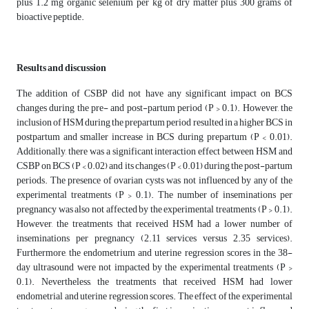
plus 1.2 mg organic selenium per kg of dry matter plus 300 grams of
bioactive peptide.
Results and discussion
The addition of CSBP did not have any significant impact on BCS
changes during the pre- and post-partum period (P > 0.1). However, the
inclusion of HSM during the prepartum period resulted in a higher BCS in
postpartum and smaller increase in BCS during prepartum (P < 0.01).
Additionally, there was a significant interaction effect between HSM and
CSBP on BCS (P < 0.02) and its changes (P < 0.01) during the post-partum
periods. The presence of ovarian cysts was not influenced by any of the
experimental treatments (P > 0.1). The number of inseminations per
pregnancy was also not affected by the experimental treatments (P > 0.1).
However, the treatments that received HSM had a lower number of
inseminations per pregnancy (2.11 services versus 2.35 services).
Furthermore, the endometrium and uterine regression scores in the 38-
day ultrasound were not impacted by the experimental treatments (P >
0.1). Nevertheless, the treatments that received HSM had lower
endometrial and uterine regression scores. The effect of the experimental