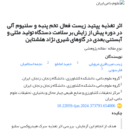
اثر تغذیه پپتید زیست فعال تخم پنبه و سلنیوم آلی
در دوره پیش از زایش بر سلامت دستگاه تولید مثلی و
آبستنی بعدی در گاوهای شیری نژاد هلشتاین
نوع مقاله : مقاله پژوهشی
نویسندگان
2
1
زینب میرباقری مرویلی
حمید امانلو
نجمه اسلامیان
3
فارسونی
1
گروه علوم دامی، دانشکده کشاورزی، دانشگاه زنجان، زنجان. ایران.
2
گروه علوم دامی،دانشکده کشاورزی، دانشگاه زنجان،زنجان، ایران
3
مرکز تحقیقات کشاورزی و منابع طبیعی چهار محال و بختیاری، تحقیقات علوم
دامی، ایران
10.22059/ijas.2024.373793.654006
چکیده
هدف از انجام این آزمایش، بررسی اثر تغذیه سرک هیدروکسی سلنو