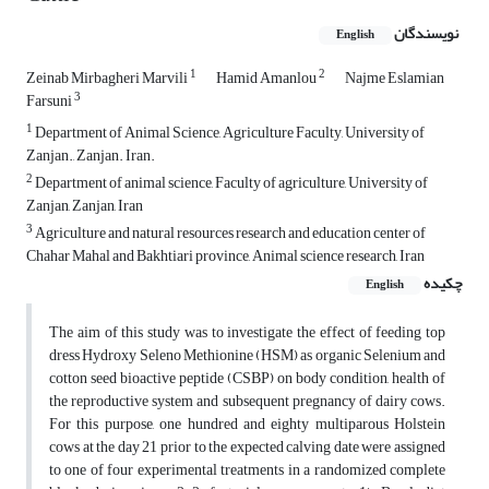
نویسندگان
English
1
2
Zeinab Mirbagheri Marvili
Hamid Amanlou
Najme Eslamian
3
Farsuni
1
Department of Animal Science, Agriculture Faculty, University of
Zanjan., Zanjan. Iran.
2
Department of animal science, Faculty of agriculture, University of
Zanjan, Zanjan, Iran
3
Agriculture and natural resources research and education center of
Chahar Mahal and Bakhtiari province, Animal science research, Iran
چکیده
English
The aim of this study was to investigate the effect of feeding top
dress Hydroxy Seleno Methionine (HSM) as organic Selenium and
cotton seed bioactive peptide (CSBP) on body condition, health of
the reproductive system and subsequent pregnancy of dairy cows.
For this purpose, one hundred and eighty multiparous Holstein
cows at the day 21 prior to the expected calving date were assigned
to one of four experimental treatments in a randomized complete