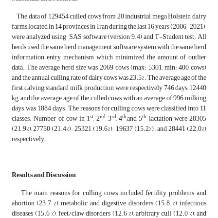
The data of 129454 culled cows from 20 industrial mega Holstein dairy
farms located in 14 provinces in Iran during the last 16 years (2006-2021)
were analyzed using SAS software (version 9.4) and T-Student test. All
herds used the same herd management software system with the same herd
information entry mechanism, which minimized the amount of outlier
data. The average herd size was 2069 cows (max: 5301, min: 400 cows)
and the annual culling rate of dairy cows was 23.5%. The average age of the
first calving, standard milk production, were respectively 746 days, 12440
kg, and the average age of the culled cows with an average of 996 milking
days, was 1884 days. The reasons for culling cows were classified into 11
st
nd
rd
th
th
classes. Number of cow in 1
, 2
, 3
, 4
,and 5
lactation were 28305
(21.9%), 27750 (21.4%) , 25321 (19.6%) , 19637 (15.2%) , and 28441 (22.0%)
respectively.
Results and Discussion
The main reasons for culling cows included fertility problems and
abortion (23.7 %), metabolic and digestive disorders (15.8 %), infectious
diseases (15.6 %), feet/claw disorders (12.6 %), arbitrary cull (12.0 %), and