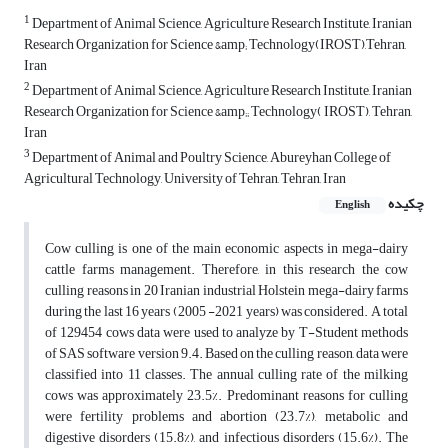
1
Department of Animal Science, Agriculture Research Institute, Iranian
Research Organization for Science &amp; Technology(IROST),Tehran,
Iran
2
Department of Animal Science, Agriculture Research Institute, Iranian
Research Organization for Science &amp;; Technology( IROST), Tehran,
Iran
3
Department of Animal and Poultry Science, Abureyhan College of
Agricultural Technology, University of Tehran, Tehran, Iran
چکیده
English
Cow culling is one of the main economic aspects in mega-dairy
cattle farms management. Therefore, in this research the cow
culling reasons in 20 Iranian industrial Holstein mega-dairy farms
during the last 16 years (2005 -2021 years) was considered. A total
of 129454 cows data were used to analyze by T-Student methods
of SAS software version 9.4. Based on the culling reason, data were
classified into 11 classes. The annual culling rate of the milking
cows was approximately 23.5%. Predominant reasons for culling
were fertility problems and abortion (23.7%), metabolic and
digestive disorders (15.8%), and infectious disorders (15.6%). The