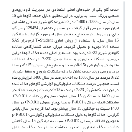
حذف گاو یکی از جنبه‌های اصلی اقتصادی در مدیریت گاوداری‌های
صنعتی بزرگ است. بنابراین، در این تحقیق دلایل حذف گاوها طی 16
سال (از سال 1385 تا 1400)، در 20 مزرعه گاو شیری صنعتی هلشتاین
ایران مورد بررسی قرار گرفت. در مجموع داده­های 129454 راس گاو
برای بررسی علل درصدهای حذف در سال آخر مورد گزارش با میانگین
15 سال قبل، با استفاده از روش آماری T-Student نرم‌افزار SAS
نسخه 9.4 تجزیه و تحلیل گردید. میزان حذف کشتارگاهی سالانه
گاوهای شیری 5/23 درصد بود. علت‌های اصلی عمده حذف گاوها در این
بررسی، مشکلات باروری و سقط جنین (7/23 درصد)، اختلالات
متابولیکی و گوارشی (8/15درصد) و بیماری‌های عفونی (6/15درصد)
بود. بررسی روند حذف نشان داد که مشکلات باروری و سقط جنین از
0/22 درصد در سال 1385 به 6/24 درصد در سال 1400 افزایش یافته
است. همچنین درصد مشکلات متابولیکی و گوارشی گاوهای حذف شده
در این مدت کاهش (از 7/23 درصد به 0/13 درصد)، و درصد حذف در
سال 1400 با میانگین 15 سال تفاوت معنی‌داری داشت (P<0.01).
مشکلات اندام حرکتی (P<0.01) و بیماری‌های عفونی (P<0.01) در سال
1400 نسبت به میانگین 15 سال بیشتر بود. لذا اگرچه در سال پایانی
گزارش، حذف گاوها به دلیل مشکلات متابولیکی و گوارشی (P<0.01) و
همچنین اختلالات پستانی (P<0.01) نسبت به میانگین 15 سال کاهش
داشت، حذف اختیاری تغییری نداشت اما درصد حذف به دلیل