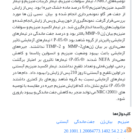
توصیه‌های (NRC)، تیمار سولفات ‌منیزیم، تیمار کربنات ‌منیزیم و تیمار
اکسید ‌منیزیم (منیزیم 6/0 درصد ماده خشک جیره) بود. پس از زایش
از جفت هر گاو نمونه‌برداری انجام شده و بیان نسبی ژن ها مورد
بررسی قرار گرفت. نمونه‌گیری از خون پیش و پس از زایش انجام شده و
متابولیت‌های پلاسما اندازه‌گیری شد. در تیمار اکسید منیزیم و سولفات
منیزیم بیان ژن MMP-9 بالاتر بود و درصد جفت ماندگی در تیمارهای
آزمایشی پائین‌تر از گروه شاهد بود (05/0>P ) تیمارهای آزمایشی تاثیر
معنی‌داری بر بیان ژن‌هایMMP-2 و TIMP-2 نداشتند. جیره‌های
آزمایشی باعث بهبود وضعیت منیزیم و انسولین پلاسما و کاهش
معنی‌دار NEFA شدند (05/0>P) تیمارها تاثیری بر امتیاز برگشت
رحمی، اولین فحلی و تعداد تلقیح نداشتند. تیمار اکسید منیزیم آبستنی
در اولین تلقیح و آبستنی تا روز 210 پس از زایش را بهبود داد. دام ها در
تیمارهای آزمایشی نسبت به گروه شاهد روزهای باز کمتری داشتند
(05/0> P) نتایج نشان داد که افزایش منیزیم جیره در مقایسه با توصیه
های NRC (2001) می تواند منجر به کاهش جفت ماندگی و بهبود باروری
شود.
کلیدواژه‌ها
منیزیم
بیان ژن
جفت ماندگی
آبستنی
20.1001.1.20084773.1402.54.2.2.4