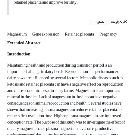
retained placenta and improve fertility.
کلیدواژه‌ها
English
Magnesium
Gene expression
Retained placenta
Pregnancy
Extended Abstract
Introduction
Maintaining health and production during transition period is an
important challenge in dairy herds. Reproduction and performance of
dairy cows are influenced by several factors. Metabolic diseases such as
ketosis and retained placenta can have a negative effect on reproduction
and cause economic losses in dairy farms. Magnesium is an important
mineral in the diet. Lack of magnesium in the diet can have negative
consequences on animal reproduction and health. Several studies have
shown that increasing plasma magnesium reduces retained placenta and
reduces first ovulation time. Higher plasma magnesium can improved
conception rate. The purpose of this study was to investigate the effect of
dietary magnesium and plasma magnesium level on reproductive
performance and the expression of genes related to retained placenta.