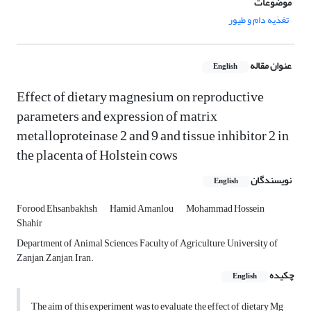
موضوعات
تغذیه دام و طیور
عنوان مقاله
English
Effect of dietary magnesium on reproductive
parameters and expression of matrix
metalloproteinase 2 and 9 and tissue inhibitor 2 in
the placenta of Holstein cows
نویسندگان
English
Forood Ehsanbakhsh
Hamid Amanlou
Mohammad Hossein
Shahir
Department of Animal Sciences, Faculty of Agriculture, University of
Zanjan, Zanjan, Iran.
چکیده
English
The aim of this experiment was to evaluate the effect of dietary Mg