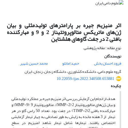
اثر منیزیم جیره بر پارامترهای تولیدمثلی و بیان
ژن‌های ماتریکس متالوپروتئیناز 2 و 9 و مهارکننده
بافتی 2 در جفت گاوهای هلشتاین
نوع مقاله : مقاله پژوهشی
نویسندگان
فرود احسان بخش
حمید امانلو
محمد حسین شهیر
گروه علوم دامی، دانشکده کشاورزی، دانشگاه زنجان، زنجان، ایران
10.22059/ijas.2022.340508.653881
چکیده
هدف از انجام این آزمایش بررسی اثر منیزیم جیره بر عملکرد تولید‌مثلی
و بیان ژن‌های متالوپروتئیناز 2 (MMP-2)، متالوپروتئیناز 9 (MMP-9) و
مهارکننده بافتی 2(TIMP-2) در جفت بود. تعداد 50 راس گاو در هر
تیمار از 3 هفته مانده به زایش به طور تصادفی به چهار تیمار آزمایشی
اختصاص یافتند. تیمار‌ها شامل تیمار شاهد (منیزیم در سطح