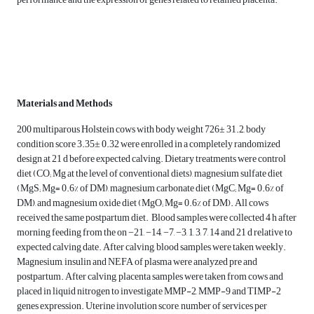
Materials and Methods
200 multiparous Holstein cows with body weight 726± 31.2, body
condition score 3.35± 0.32 were enrolled in a completely randomized
design at 21 d before expected calving. Dietary treatments were control
diet (CO; Mg at the level of conventional diets), magnesium sulfate diet
(MgS; Mg= 0.6% of DM), magnesium carbonate diet (MgC; Mg= 0.6% of
DM), and magnesium oxide diet (MgO; Mg= 0.6% of DM). All cows
received the same postpartum diet. Blood samples were collected 4 h after
morning feeding from the on −21, −14, −7, −3, 1, 3, 7, 14 and 21 d relative to
expected calving date. After calving, blood samples were taken weekly.
Magnesium, insulin and NEFA of plasma were analyzed pre and
postpartum. After calving, placenta samples were taken from cows and
placed in liquid nitrogen to investigate MMP-2, MMP-9 and TIMP-2
genes expression. Uterine involution score, number of services per