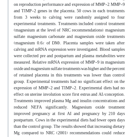
on reproduction performance and expression of MMP-2, MMP-9
and TIMP-2 genes in the placenta. 50 cows in each treatments,
from 3 weeks to calving were randomly assigned to four
experimental treatments. Treatments included control treatment
(magnesium at the level of NRC recommendations), magnesium
sulfate, magnesium carbonate and magnesium oxide treatments
(magnesium 0.6% of DM). Placenta samples were taken after
calving and mRNA expression were investigated. Blood samples
were collected pre and postpartum and plasma metabolites were
measured. Relative mRNA expression of MMP-9 in magnesium
oxide and magnesium sulfate treatments was higher and the percent
of retained placenta in this treatments was lower than control
group. Experimental treatments had no significant effect on the
expression of MMP-2 and TIMP-2. Experimental diets had no
effect on uterine involution score, first estrus and AI/conception.
Treatments improved plasma Mg and insulin concentrations and
reduced NEFA significantly. Magnesium oxide treatment
improved pregnancy at first AI and pregnancy by 210 days
postpartum. Cows in the experimental diets had fewer open days
than the control group. The results showed that increasing dietary
Mg compared to NRC (2001) recommendations could reduce