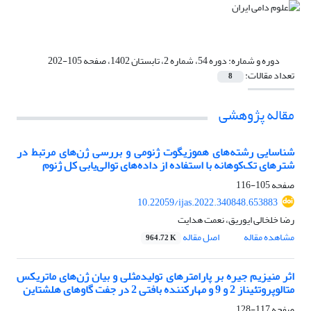
دوره و شماره:
دوره 54، شماره 2، تابستان 1402، صفحه 105-202
تعداد مقالات:
8
مقاله پژوهشی
شناسایی رشته‌های هموزیگوت ژنومی و بررسی ژن‌های مرتبط در
شترهای تک‌کوهانه با استفاده از داده‌های توالی‌یابی کل ژنوم
صفحه
105-116
10.22059/ijas.2022.340848.653883
رضا خلخالی ایوریق، نعمت هدایت
مشاهده مقاله
اصل مقاله
964.72 K
اثر منیزیم جیره بر پارامترهای تولیدمثلی و بیان ژن‌های ماتریکس
متالوپروتئیناز 2 و 9 و مهارکننده بافتی 2 در جفت گاوهای هلشتاین
صفحه
117-128