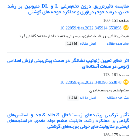
مقایسه تاثیرتزریق درون تخم‌مرغی L و DL متیونین بر رشد
جنین، درصد جوجهدرآوری و عملکرد جوجه های گوشتی
صفحه
151-160
10.22059/ijas.2022.345914.653898
مرتضی غلامی، زربخت انصاری پیرسرائی، حمید دلدار، محمد کاظمی فرد
مشاهده مقاله
اصل مقاله
1.29 M
اثر خطای تعیین ژنوتیپ نشانگر در صحت پیش‌بینی ارزش اصلاحی
ژنومی در صفات آستانه‌ای
صفحه
161-173
10.22059/ijas.2022.340396.653878
میثم لطیفی، یوسف نادری
مشاهده مقاله
اصل مقاله
1.7 M
تأثیر ترکیبی پپتیدهای زیست‌فعال کنجاله کنجد و اسانس‌های
گیاهی بر عملکرد رشد، قابلیت هضم مواد مغذی، فراسنجه‌های
ایمنی و متابولیت‌های خونی جوجه‌های گوشتی
صفحه
175-186