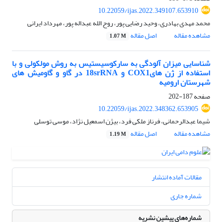
10.22059/ijas.2022.349107.653910
محمد مهدی بهادری، وحید رضایی پور، روح الله عبداله پور، مهرداد ایرانی
مشاهده مقاله
اصل مقاله
1.07 M
شناسایی میزان آلودگی به سارکوسیستیس به روش مولکولی و با
استفاده از ژن هایCOX1 و 18srRNA در گاو و گاومیش های
شهرستان ارومیه
صفحه
187-202
10.22059/ijas.2022.348362.653905
شیما عبدالرحمانی، فرناز ملکی فرد، بیژن اسمعیل نژاد، موسی توسلی
مشاهده مقاله
اصل مقاله
1.19 M
مقالات آماده انتشار
شماره جاری
شماره‌های پیشین نشریه