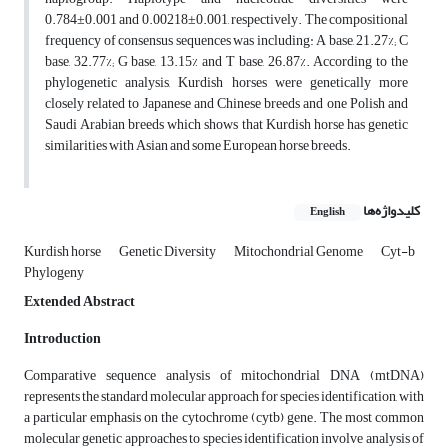
0.784±0.001 and 0.00218±0.001, respectively. The compositional
frequency of consensus sequences was including: A base, 21.27%; C
base, 32.77%; G base, 13.15% and T base, 26.87%. According to the
phylogenetic analysis, Kurdish horses were genetically more
closely related to Japanese and Chinese breeds and one Polish and
Saudi Arabian breeds which shows that Kurdish horse has genetic
similarities with Asian and some European horse breeds.
کلیدواژه‌ها
English
Kurdish horse
Genetic Diversity
Mitochondrial Genome
Cyt-b
Phylogeny
Extended Abstract
Introduction
Comparative sequence analysis of mitochondrial DNA (mtDNA)
represents the standard molecular approach for species identification, with
a particular emphasis on the cytochrome (cytb) gene. The most common
molecular genetic approaches to species identification involve analysis of