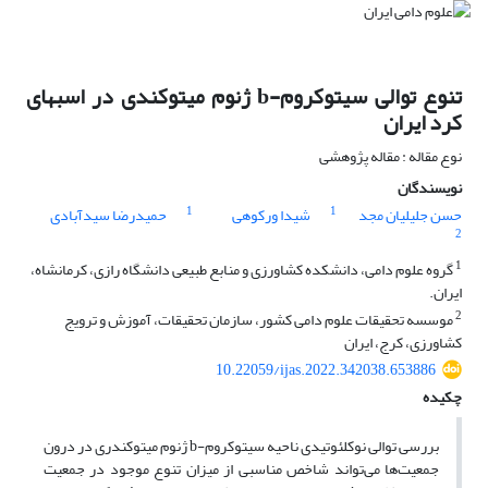
تنوع توالی سیتوکروم-b ژنوم میتوکندی در اسبهای
کرد ایران
نوع مقاله : مقاله پژوهشی
نویسندگان
1
1
حسن جلیلیان مجد
شیدا ورکوهی
حمیدرضا سیدآبادی
2
1
گروه علوم دامی، دانشکده کشاورزی و منابع طبیعی دانشگاه رازی، کرمانشاه،
ایران.
2
موسسه تحقیقات علوم دامی کشور، سازمان تحقیقات، آموزش و ترویج
کشاورزی، کرج، ایران
10.22059/ijas.2022.342038.653886
چکیده
بررسی توالی نوکلئوتیدی ناحیه سیتوکروم-b ژنوم میتوکندری در درون
جمعیت‌ها می‌تواند شاخص مناسبی از میزان تنوع موجود در جمعیت