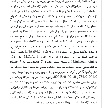
مورد مطالعه باشد. تحقیق اخیر به منظور بررسی تنوع ژنتیکی در اسب
کرد و رابطه فیلوژنتیکی اسب کرد با سایر نژادهای اسب در دنیا با
استفاده از ناحیه سیتوکروم-b انجام شد. بدین منظور از 30 رأس اسب
نژاد کرد خون‌گیری بعمل آمد و DNA آن به روش نمکی استخراج
گردید، سپس با استفاده از آغازگرهای اختصاصی ناحیه سیتوکروم-b
به طول 1029جفت باز تکثیر و تمام نمونه‌ها بعد از خالص‌سازی توالی‌یابی
شدند. قطعه مورد نظر پس از توالی‌یابی، با نرم‌افزار BioEdit ویرایش و
قطعة 882 جفت بازی از آن استخراج شد. نمونه‌ها با توالی مرجع اسب به
شماره دسترسی (X79547) با استفاده از رویه Clustal-W همردیف
شدند. تعداد هاپلوتیپ، جایگاههای نوکلئوتیدی متغیر، تنوع هاپلوتیپی
و تنوع نوکلئوتیدی با استفاده از نرم افزار DNASP4.0 تعیین شد.
درخت فیلوژنی با استفاده از نرم افزار MEGA6.1 به روش
Neighbour-joining ترسیم شد. تعداد 7 هاپلوتایپ با 7 جایگاه
نوکلئوتیدی متغیر شناسایی شد. هاپلوتایپهای بدست آمده همگی در
هاپلوگروه K قرار گرفتند. میزان تنوع هاپلوتیپی و نوکلئوتیدی به ترتیب
001/0±784/0 و 001/0±00218/0 برآورد شد. ترکیب نوکلئوتیدها در
توالی شاخص شامل 27/21% نوکلئوتید A، 77/32% نوکلئوتید C، 15/13%
نوکلئوتید G و 87/26% نوکلئوتید Tبود. بر اساس نتایج آنالیز فیلوژنی،
اسب کرد از نظر ژنتیکی به نژادهایی از ژاپن، چین ، نژادی از لهستان و
عربستان نزدیکتر است، که نشان دهنده تشابه ژنتیکی بیشتر اسب
کرد با نژادهای آسیایی و تا حدودی اروپایی می‌باشد..