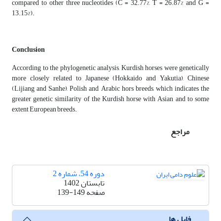
compared to other three nucleotides (C = 32.77%, T = 26.87% and G =
13.15%).
Conclusion
According to the phylogenetic analysis, Kurdish horses were genetically
more closely related to Japanese (Hokkaido and Yakutia), Chinese
(Lijiang and Sanhe), Polish and Arabic hors breeds, which indicates the
greater genetic similarity of the Kurdish horse with Asian and to some
extent European breeds.
مراجع
دوره 54، شماره 2
تابستان 1402
صفحه
139-149
فایل ها