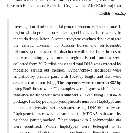
Research, Education and Extension Organization (AREEO), Karaj, Iran.
چکیده
English
Investigation of mitochondrial genome sequence of cytochrome-b
region within population can be a good indicator for diversity in
the studied population. A recent study was conducted to investigate
the genetic diversity in Kurdish horses and phylogenetic
relationship of between Kurdish horse with other horse breeds in
the world using cytochrome-b region. Blood samples were
collected from 30 Kurdish horses and total DNA was extracted by
modified salting out method. Cytochrome-b sequences were
amplified by primers pairs with 1029 bp length and then were
sequenced after purifying. The sequences were trimmed to 882 bp
using BioEdit software. The samples were aligned with the horse
reference sequence with access number (X79547) using Clustal-W
package. Haplotype and polymorphic site numbers, Haplotype and
nucleotide diversity were estimated using DNASP4 software.
Phylogenetic tree was constructed in MEGA7 software by
neighbor joining method. 7 haplotypes with 7 polymorphic site
were identified. Whole haplotypes were belonged to K
haplogroup. Haplotype and nucleotide diversities were