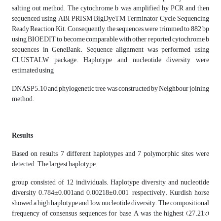
salting out method. The cytochrome b was amplified by PCR and then
sequenced using ABI PRISM BigDyeTM Terminator Cycle Sequencing
Ready Reaction Kit. Consequently, the sequences were trimmed to 882 bp
using BIOEDIT to become comparable with other reported cytochrome b
sequences in GeneBank. Sequence alignment was performed using
CLUSTALW package. Haplotype and nucleotide diversity were
estimated using
DNASP5.10 and phylogenetic tree was constructed by Neighbour joining
method.
Results
Based on results, 7 different haplotypes and 7 polymorphic sites were
detected. The largest haplotype
group consisted of 12 individuals. Haplotype diversity and nucleotide
diversity 0.784±0.001and 0.00218±0.001, respectively. Kurdish horse
showed a high haplotype and low nucleotide diversity. The compositional
frequency of consensus sequences for base A was the highest (27.21%)