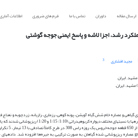
ارسال مقاله
داوران
تماس با ما
فرم های ضروری
اطلاعات آماری
عملکرد رشد، اجزا لاشه و پاسخ ایمنی جوجه گوشتی
3
مجید افشاری
مشهد. ایران
مشهد. ایران.
گیاهی و عصاره خام شش گیاه آویشن، پونه کوهی، رزماری، رازیانه، زردچوبه و نعناع فل
رشد، اجزای لاشه و پاسخ ایمنی جوجه گوشتی بود. در مرحله آزمایشگاهی، عصاره­ها با نسبت­های مختلف دیواره کرب
تکرار به مدت 42 روز استفاده شد. میزان mg/kg 600 عصاره خام و gr/kg 6/6 عصاره ریزپوشانی شده گیاهان به صورت ترکیبی به جیره‌ها افزوده ش