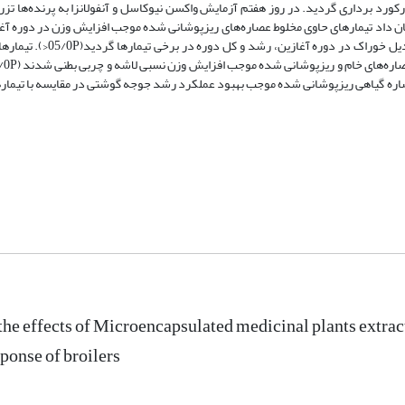
نشان داد تیمارهای حاوی مخلوط عصاره‌های ریزپوشانی شده موجب افزایش وزن در دوره‌ آغ
مقایسه با شاهد به صورت معنی‌دار شدند (05/0P<) و موجب بهبود ضریب 
 عصاره‌ گیاهی ریزپوشانی شده موجب بهبود عملکرد رشد جوجه گوشتی در مقایسه با تیمار
the effects of Microencapsulated medicinal plants extra
onse of broilers