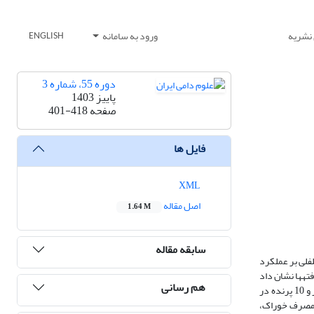
 نشریه
ورود به سامانه
ENGLISH
دوره 55، شماره 3
پاییز 1403
صفحه
401-418
فایل ها
XML
اصل مقاله
1.64 M
سابقه مقاله
فلی بر عملکرد
وهیدراتی (1:10؛ 1:15 و 1:20) ریزپوشانی شدند که یافته­ها نشان داد
هم رسانی
نسبت 1:10 ریزپوشانی از نظر شاخص­های کیفی بهتر است. در آزمایش مزرعه­ای از 650 قطعه جوجه‌خروس یک روزه راس 308 در طرح کاملاً تصادفی با 13 تیمار، 5 تکرار و 10 پرنده در
د. داده­های مصرف خوراک،