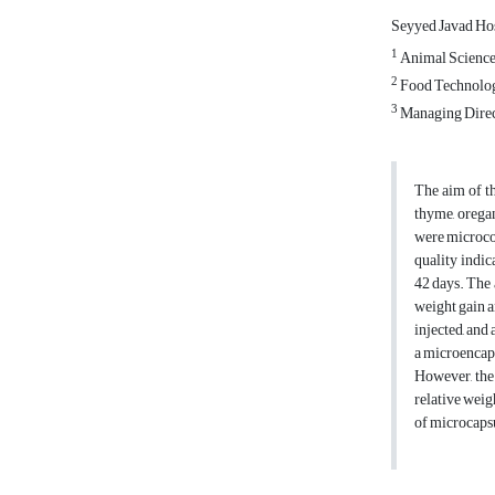
Seyyed Javad Ho
1
Animal Science D
2
Food Technology
3
Managing Direc
The aim of th
thyme, oregan
were microcoa
quality indic
42 days. The 
weight gain a
injected, and
a microencaps
However, the
relative weig
of microcaps