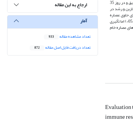
افزایش وزن و ضریب تبدل خوراک در دوره‎های 10-0، 24-11 و 42-25 روزگی رکورد برداری گردید. در روز هفتم آزمایش واکسن نیوکاسل و آنفولانزا به پرنده‌ها تزریق و در روز 35
ارجاع به این مقاله
ازین و رشد در
تبدیل خوراک در دوره آغازین، رشد و کل دوره در برخی تیمارها گردید(05/0P<). تیمارهای حاوی عصاره
آمار
خام و تیمارهای ریزپوشانی شده تاثیری بر مصرف خوراک نداشتند. تیمارهای عصاره‌های خام و ریزپوشانی شده موجب افزایش وزن نسبی لاشه و چربی بطنی شدند (05/0P<) اما تأثیری
های عصاره خام
تعداد مشاهده مقاله
933
تعداد دریافت فایل اصل مقاله
872
Evaluation 
immune resp