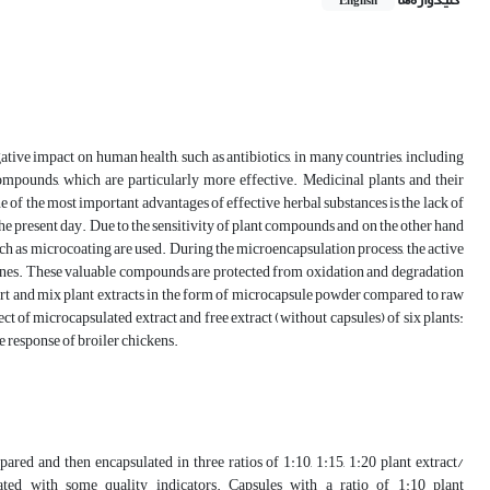
English
tive impact on human health, such as antibiotics, in many countries, including
compounds, which are particularly more effective. Medicinal plants and their
e of the most important advantages of effective herbal substances is the lack of
the present day. Due to the sensitivity of plant compounds and on the other hand
uch as microcoating are used. During the microencapsulation process, the active
mbranes. These valuable compounds are protected from oxidation and degradation
nsport and mix plant extracts in the form of microcapsule powder compared to raw
ect of microcapsulated extract and free extract (without capsules) of six plants:
 response of broiler chickens.
ared and then encapsulated in three ratios of 1:10, 1:15, 1:20 plant extract/
ated with some quality indicators. Capsules with a ratio of 1:10 plant