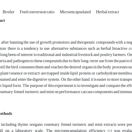
Broiler
Feed conversion ratio
Microencapsulated
Herbal extract
act
, after banning the use of growth promotors and therapeutic compounds with a nega
on, there is a tendency to use alternative substances such as herbal bioactive 
ng been of interest to traditional and industrial livestock and poultry farmers. On
teria and pathogens to these compounds due to their long-term use from the past to 
ntil the bird consumes them and reaches the desired organs in the body, processes s
 plant (essence or extract) are trapped inside lipid, protein, or carbohydrate me
nsumed and enter the digestive system. On the other hand, it is easier to store, tra
 in liquid form. The purpose of this experiment is to investigate and compare the eff
rosemary, fennel, turmeric and mint on performance, carcass components and immune
methods
 including thyme, oregano, rosemary, fennel, turmeric and mint extracts were prep
ll on a laboratory scale. The microencapsulation efficiency (%) was evalu