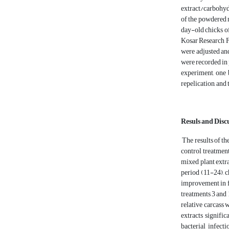
extract/carbohydr
of the powdered 
day-old chicks o
Kosar Research Fa
were adjusted and
were recorded in 
experiment, one 
repelication, and
Resuls and Disc
The results of th
control treatmen
mixed plant extra
period (11-24), 
improvement in fe
treatments 3 and 
relative carcass 
extracts signific
bacterial infect