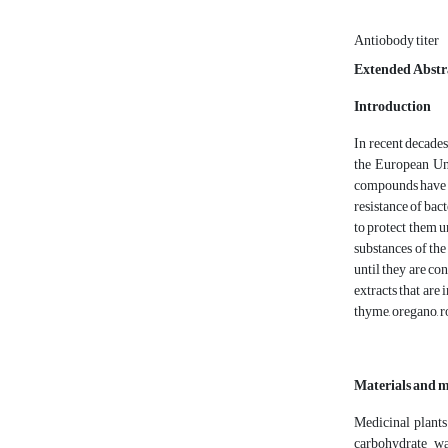
Antiobody titer
Extended Abstr
Introduction
In recent decades
the European Uni
compounds have lo
resistance of bac
to protect them u
substances of the
until they are co
extracts that are
thyme, oregano, 
Materials and 
Medicinal plants
carbohydrate wa