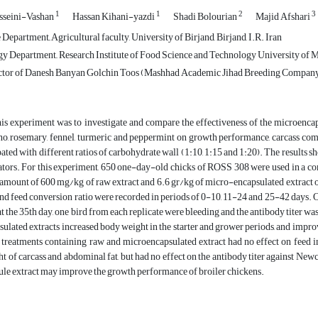
1
1
2
3
sseini-Vashan
Hassan Kihani-yazdi
Shadi Bolourian
Majid Afshari
epartment, َAgricultural faculty, University of Birjand, Birjand, I.R. Iran
 Department,, Research Institute of Food Science and Technology University of M
tor of Danesh Banyan Golchin Toos (Mashhad Academic Jihad Breeding Company)
is experiment was to investigate and compare the effectiveness of the microencaps
o, rosemary, fennel, turmeric and peppermint on growth performance, carcass comp
ted with different ratios of carbohydrate wall (1:10, 1:15 and 1:20). The results sh
ators. For this experiment, 650 one-day-old chicks of ROSS 308 were used in a com
amount of 600 mg/kg of raw extract and 6.6 gr/kg of micro-encapsulated extract of
nd feed conversion ratio were recorded in periods of 0-10, 11-24 and 25-42 days. 
 at the 35th day, one bird from each replicate were bleeding and the antibody titer w
ulated extracts increased body weight in the starter and grower periods, and impro
 treatments containing raw and microencapsulated extract had no effect on feed i
ht of carcass and abdominal fat, but had no effect on the antibody titer against Newc
ule extract may improve the growth performance of broiler chickens.