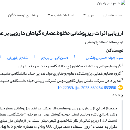
صفحه اصلی
مرور
اطلاعات نشریه
راهنمای نویسندگان
ارزیابی اثرات ریزپوشانی مخلوط عصاره‌ گیاهان دارویی بر 
نوع مقاله : مقاله پژوهشی
نویسندگان
2
1
1
سید جواد حسینی واشان
حسن کیهانی یزدی
شادی بلوریان
1
گروه علوم دامی، دانشکده کشاورزی، دانشگاه بیرجند، بیرجند. ایران
2
گروه صنایع غذایی، پژوهشکده علوم و فناوری مواد غذایی جهاد دانشگاهی مشهد، 
3
مدیر عامل شرکت دانش بنیان گلچین توس (شرکت زایشی جهاد دانشگاهی مشهد) 
10.22059/ijas.2023.360254.653950
چکیده
هدف از اجرای آزمایش، بررسی و مقایسه اثر بخشی فرآیند ریزپوشانی عصاره­های 