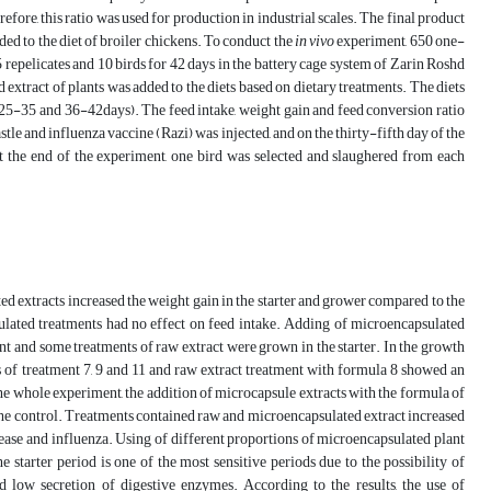
fore, this ratio was used for production in industrial scales. The final product
d to the diet of broiler chickens. To conduct the
in vivo
experiment, 650 one-
epelicates and 10 birds for 42 days in the battery cage system of Zarin Roshd
tract of plants was added to the diets based on dietary treatments. The diets
 (25-35 and 36-42days). The feed intake, weight gain and feed conversion ratio
tle and influenza vaccine (Razi) was injected, and on the thirty-fifth day of the
t the end of the experiment, one bird was selected and slaughered from each
d extracts increased the weight gain in the starter and grower compared to the
sulated treatments had no effect on feed intake. Adding of microencapsulated
nt and some treatments of raw extract were grown in the starter. In the growth
s of treatment 7, 9 and 11 and raw extract treatment with formula 8 showed an
he whole experiment, the addition of microcapsule extracts with the formula of
the control. Treatments contained raw and microencapsulated extract increased
isease and influenza. Using of different proportions of microencapsulated plant
 starter period is one of the most sensitive periods due to the possibility of
nd low secretion of digestive enzymes. According to the results, the use of