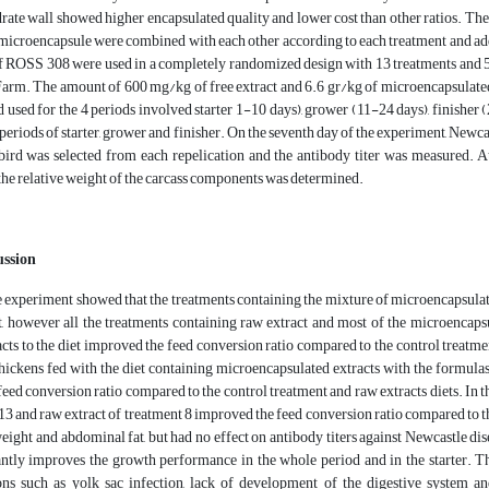
ate wall showed higher encapsulated quality and lower cost than other ratios. There
microencapsule were combined with each other according to each treatment and adde
f ROSS 308 were used in a completely randomized design with 13 treatments and 5 r
rm. The amount of 600 mg/kg of free extract and 6.6 gr/kg of microencapsulated ex
 used for the 4 periods involved starter 1-10 days), grower (11-24 days), finisher
periods of starter, grower and finisher. On the seventh day of the experiment, Newcas
bird was selected from each repelication and the antibody titer was measured. A
 the relative weight of the carcass components was determined.
ussion
e experiment showed that the treatments containing the mixture of microencapsulate
t, however all the treatments containing raw extract and most of the microencap
cts to the diet improved the feed conversion ratio compared to the control treatme
chickens fed with the diet containing microencapsulated extracts with the formula
ed conversion ratio compared to the control treatment and raw extracts diets. In t
13 and raw extract of treatment 8 improved the feed conversion ratio compared to 
weight and abdominal fat, but had no effect on antibody titers against Newcastle d
antly improves the growth performance in the whole period and in the starter. The
ions such as yolk sac infection, lack of development of the digestive system a