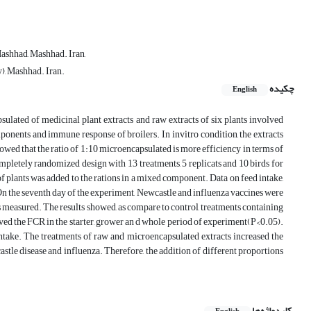
ashhad, Mashhad. Iran,
, Mashhad. Iran.
چکیده
English
ulated of medicinal plant extracts and raw extracts of six plants involved
onents and immune response of broilers. In invitro condition, the extracts
owed that the ratio of 1:10 microencapsulated is more efficiency in terms of
pletely randomized design with 13 treatments, 5 replicats and 10 birds for
 plants was added to the rations in a mixed component. Data on feed intake,
On the seventh day of the experiment, Newcastle and influenza vaccines were
as measured. The results showed, as compare to control, treatments containing
ved the FCR in the starter, grower an d whole period of experiment(P<0.05).
ntake. The treatments of raw and microencapsulated extracts increased the
astle disease and influenza. Therefore, the addition of different proportions
کلیدواژه‌ها