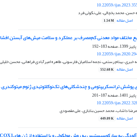
10.22059/ijas.2023.3
 حسن، محمد یخچالی، علی نکوئی فرد
اصل مقاله
1.54 M
بع مختلف مواد معدنی کم‌مصرف بر عملکرد و سلامت میش‌های آبستن افشاری و 
183-192
10.22059/ijas.2020.2
ه خبری، بهنام رستمی، نجمه اسلامیان فارسونی، طاهره امیرآبادی فراهانی، محسن خلیلی
اصل مقاله
552.68 K
ترانسکریپتومی و چندشکلی‌های تک‌نوکلئوتیدی ژنوم میتوکندری در گاو ‏هلشتاین (‏Bos taurus‏) در مقابل کلی
187-201
10.22059/ijas.2022.3
مرضا داشاب، محمد حسین بنابازی، علی مقصودی
اصل مقاله
449.09 K
 سارکوسیستیس به روش مولکولی و با استفاده از ژن هایCOX1 و 18srRNA در گاو و گاومیش های شهرستان ارومیه