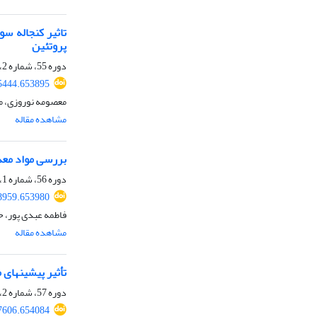
تاثیر کنجاله س
پروتئین
دوره 55، شماره 2، تابستان 1403، صفحه
45444.653895
معصومه نوروزی، م
مشاهده مقاله
بررسی مواد معدن
دوره 56، شماره 1، بهار 1404، صفحه
68959.653980
فاطمه عبدی پور، ح
مشاهده مقاله
تأثیر پیشین‏های مختلف پارامتر تنظیم بیز
دوره 57، شماره 2، تابستان 1405، صفحه
97606.654084