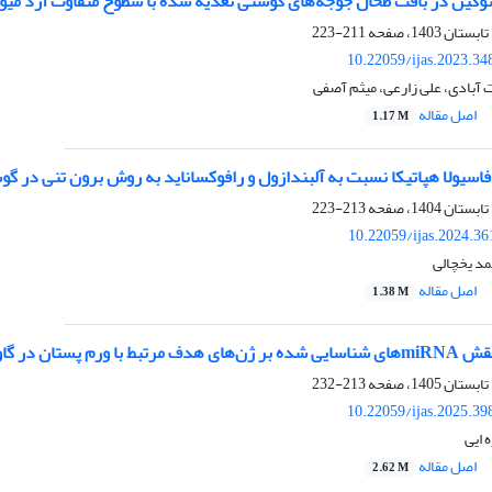
توکین در بافت طحال جوجه‌های گوشتی تغذیه شده با سطوح متفاوت آرد میوه
211-223
10.22059/ijas.2023.3
آبادی، علی زارعی، میثم آصفی
اصل مقاله
1.17 M
اسیولا هپاتیکا نسبت به آلبندازول و رافوکساناید به روش برون تنی در گو
213-223
10.22059/ijas.2024.3
د یخچالی
اصل مقاله
1.38 M
پستان در گاوهای شیری
213-232
10.22059/ijas.2025.3
 ایی
اصل مقاله
2.62 M