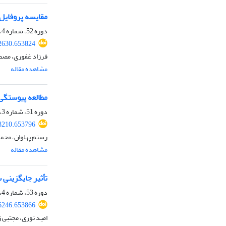
مقایسه پروفایل ب
دوره 52، شماره 4، زمستان 1400، صفحه
22630.653824
فرزاد غفوری، مصطف
مشاهده مقاله
مطالعه پیوستگی 
دوره 51، شماره 3، پاییز 1399، صفحه
08210.653796
رستم پهلوان، محمد
مشاهده مقاله
تأثیر جایگزینی 
دوره 53، شماره 4، زمستان 1401، صفحه
36246.653866
امید نوری، مجتبی 