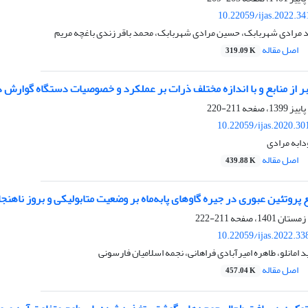
10.22059/ijas.2022.3
مرادی شهربابک، حسین مرادی شهربابک، محمد باقر زندی باغچه مریم
اصل مقاله
319.09 K
ر از منابع و با اندازه مختلف ذرات بر عملکرد و خصوصیات دستگاه گوارش در ‏جوج
211-220
10.22059/ijas.2020.3
ابه مرادی
اصل مقاله
439.88 K
ع پروتئین عبوری در جیره گاوهای پابه‌ماه بر وضعیت متابولیکی و بروز ناه
211-222
10.22059/ijas.2022.3
 امانلو، طاهره امیرآبادی فراهانی، نجمه اسلامیان فارسونی
اصل مقاله
457.04 K