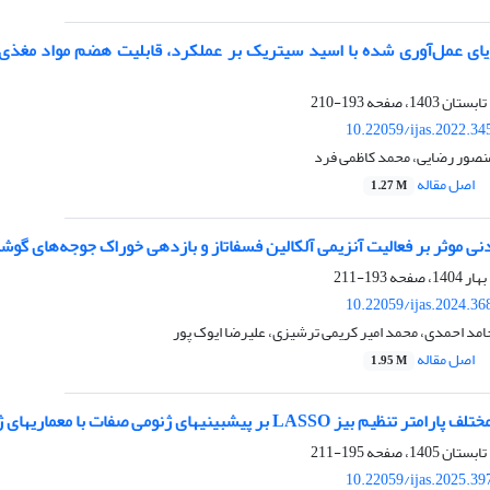
ویای عمل‌آوری شده با اسید سیتریک بر عملکرد، قابلیت هضم مواد مغذ
193-210
10.22059/ijas.2022.3
نصور رضایی، محمد کاظمی فرد
اصل مقاله
1.27 M
ی موثر بر فعالیت آنزیمی آلکالین فسفاتاز و بازدهی خوراک جوجه‌های گوشت
193-211
10.22059/ijas.2024.3
امد احمدی، محمد امیر کریمی ترشیزی، علیرضا ایوک پور
اصل مقاله
1.95 M
 LASSO بر پیش‏بینی‏های ژنومی صفات با معماری‏های ژنتیکی مختلف
195-211
10.22059/ijas.2025.3