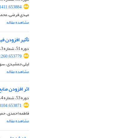
41411.653884
مهدی فرضی، محمد 
مشاهده مقاله
تأثیر افزودن فیب
دوره 51، شماره 3، پاییز 1399، صفحه
01260.653779
لیلی جمشیدی، سود
مشاهده مقاله
اثر افزودن مناب
دوره 53، شماره 4، زمستان 1401، صفحه
38104.653871
فاطمه احمدی، حمید
مشاهده مقاله