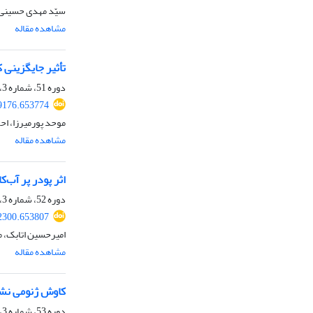
سیّد مهدی حسینی 
مشاهده مقاله
تأثیر جایگزینی 
دوره 51، شماره 3، پاییز 1399، صفحه
99176.653774
موحد پورمیرزا، اح
مشاهده مقاله
اثر پودر پر آب
دوره 52، شماره 3، پاییز 1400، صفحه
12300.653807
امیرحسین اتابک، 
مشاهده مقاله
کاوش ژنومی نشانه
دوره 53، شماره 3، پاییز 1401، صفحه