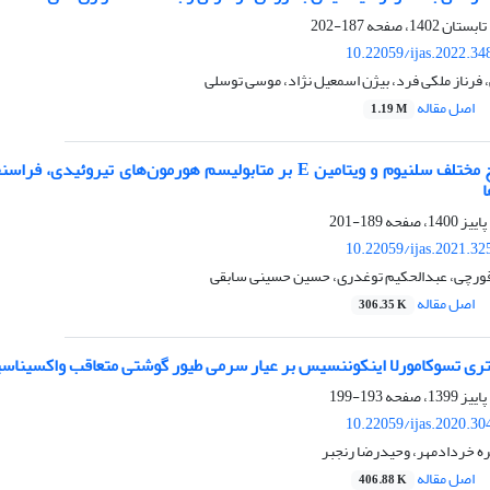
187-202
10.22059/ijas.2022.3
 فرناز ملکی فرد، بیژن اسمعیل نژاد، موسی توسلی
اصل مقاله
1.19 M
اثر تزریق سطوح مختلف سلنیوم و ویتامین‎ E ‎بر متابولیسم ه
‏
189-201
10.22059/ijas.2021.3
ورچی، عبدالحکیم توغدری، حسین حسینی سابقی
اصل مقاله
306.35 K
کتری تسوکامورلا اینکوننسیس بر عیار سرمی طیور گوشتی متعاقب واکسیناسی
193-199
10.22059/ijas.2020.3
ره خردادمهر، وحیدرضا رنجبر
اصل مقاله
406.88 K