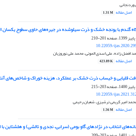
وردنجانی
اصل مقاله
1.31 M
کاه گندم با یونجه خشک و ذرت سیلوشده در جیره‌های حاوی سطوح یکسان ال
201-210
10.22059/ijas.2020.2
مد افضل‌ زاده، علی اسدی الموتی، محمد علی نوروزیان
اصل مقاله
423.89 K
‌کافت قلیایی و خیساب ذرت خشک بر عملکرد، هزینه خوراک و شاخص‌های ‏آن
203-215
10.22059/ijas.2021.3
محمد امیر کریمی ترشیزی، شعبان رحیمی
اصل مقاله
1.56 M
‌های انتخاب در نژادهای گاو بومی (سرابی، نجدی و تالشی) و هلشتاین با استفاده
203-209