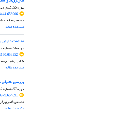
بیان ژن‌های سی
دوره 55، شماره 2، تابستان 1403، صفحه
48444.653906
مصطفی محقق دولت 
مشاهده مقاله
مقاومت دارویی ف
دوره 56، شماره 2، تابستان 1404، صفحه
61150.653952
شادی رشیدی، محم
مشاهده مقاله
بررسی تحلیلی نقش miRNAهای شناسایی شده بر ژن‌های هدف مرتبط با ورم 
دوره 57، شماره 2، تابستان 1405، صفحه
98979.654091
مصطفی قادری زفره
مشاهده مقاله