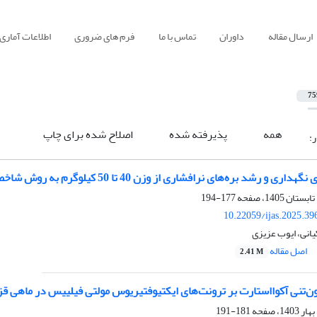
ارسال مقاله
داوران
تماس با ما
فرم های ضروری
اطلاعات آماری
75
همه
پذیرفته شده
اصلاح شده برای چاپ
ر:
 و رشد بره‌های نرافشاری از وزن 40 تا 50 کیلوگرم به روش شاخص رشد نسبی
177-194
10.22059/ijas.2025.3
انی، ایوب عزیزی
اصل مقاله
2.41 M
ون‌تنی آکوااستارت بر ترونت‌های ایکتیوفتیریوس مولتی فیلییس در ماهی قزل
181-191