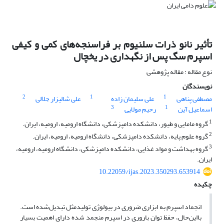
تأثیر نانو ذرات سلنیوم بر فراسنجه‌های کمی و کیفی
اسپرم سگ پس از نگهداری در یخچال
نوع مقاله : مقاله پژوهشی
نویسندگان
2
1
1
مصطفی پناهی
علی سلیمان زاده
علی شالیزار جلالی
3
1
اسماعیل آین
رحیم مولایی
1
گروه مامایی و طیور، دانشکده دامپزشکی، دانشگاه ارومیه، ارومیه، ایران.
2
گروه علوم پایه، دانشکده دامپزشکی، دانشگاه ارومیه، ارومیه، ایران.
3
گروه بهداشت و مواد غذایی، دانشکده دامپزشکی، دانشگاه ارومیه، ارومیه،
ایران.
10.22059/ijas.2023.350293.653914
چکیده
انجماد اسپرم به ابزاری ضروری در بیولوژی تولیدمثل تبدیل‌شده است.
بااین‌حال، حفظ توان باروری در اسپرم منجمد شده دارای اهمیت بسیار