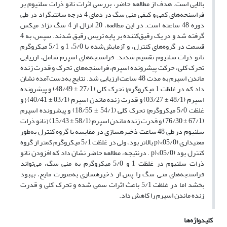
بالایی است. هدف از مطالعه حاضر، بررسی اثرات نانو ذرات سلنیوم بر
فراسنجه‌های کمی و کیفی منی سگ در دمای 4 درجه سانتی­گراد در طی
دوره 48 ساعته است. در این مطالعه، 20 انزال از 4 سگ نژاد میکس
گرفته شد و در یک رقیق‌کننده بر پایه تریس رقیق شدند. سپس، به 4
قسمت در گروه‌های کنترل، و آزمایش‌شده با 5/0، 1 و 5/1 میکروگرم
نانو ذرات سلنیوم تقسیم شدند. فراسنجه‌های اسپرم شامل، ارزیابی
تحرک کلی، حرکت پیشرونده اسپرم، فراسنجه‌های تحرک و قدرت زنده
ماندن اسپرم به مدت 48 ساعت ارزیابی شد. نتایج به‌دست‌آمده نشان
داد که در غلظت 1 میکروگرم} تحرک کلی (27/1 ± 48/49) و پیشرونده
اسپرم (48/1 ± 03/27) و قدرت زنده ماندن اسپرم (03/1 ± 40/41) { و
غلظت 5/0 میکروگرم} تحرک کلی (54/1 ± 18/55) و پیشرونده اسپرم
(67/1 ± 76/30) و قدرت زنده ماندن اسپرم (58/1 ± 15/43) { نانو ذرات
سلنیوم در طی 48 ساعت ذخیره­سازی در مقایسه با گروه کنترل به‌طور
معنی­داری (05/0>(p بالاتر بود، ولی در غلظت 5/1 میکروگرم کمتر از گروه
کنترل بود (05/0>(p . درنتیجه، مطالعه حاضر نشان داد که افزودن نانو
ذرات سلنیوم در غلظت 1 و 5/0 میکروگرم به منی سگ، می‌تواند
فراسنجه‌های منی سگ را پس از ذخیره­سازی به‌صورت مایع، بهبود
بخشد اما در غلظت 5/1 باعث اثرات سمی شده و تحرک کلی و قدرت
زنده ماندن اسپرم را کاهش داد.
کلیدواژه‌ها