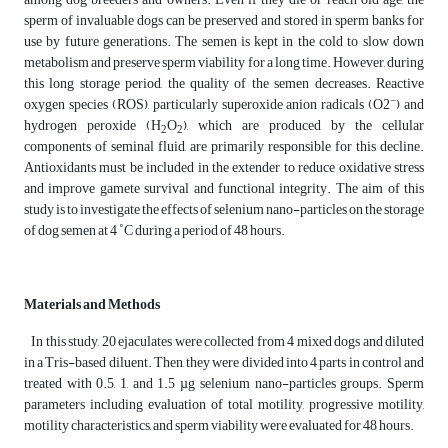
sperm of invaluable dogs can be preserved and stored in sperm banks for
use by future generations. The semen is kept in the cold to slow down
metabolism and preserve sperm viability for a long time. However, during
this long storage period, the quality of the semen decreases. Reactive
−
oxygen species (ROS), particularly superoxide anion radicals (O2
) and
hydrogen peroxide (H
O
), which are produced by the cellular
2
2
components of seminal fluid, are primarily responsible for this decline.
Antioxidants must be included in the extender to reduce oxidative stress
and improve gamete survival and functional integrity. The aim of this
study is to investigate the effects of selenium nano-particles on the storage
of dog semen at 4 ˚C during a period of 48 hours.
Materials
and
Methods
In this study, 20 ejaculates were collected from 4 mixed dogs and diluted
in a Tris-based diluent. Then, they were divided into 4 parts in control and
treated with 0.5, 1, and 1.5 µg selenium nano-particles groups. Sperm
parameters including evaluation of total motility, progressive motility,
motility characteristics, and sperm viability were evaluated for 48 hours.