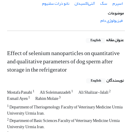
اسپرم
سگ
آنتی‌اکسیدان
نانو ذرات سلنیوم
موضوعات
فیزیولوژی دام
عنوان مقاله
English
Effect of selenium nanoparticles on quantitative
and qualitative parameters of dog sperm after
storage in the refrigerator
نویسندگان
English
1
1
2
Mostafa Panahi
Ali Soleimanzadeh
Ali Shalizar-Jalali
1
3
Esmail Ayen
Rahim Molaie
1
Department of Theriogenology, Faculty of Veterinary Medicine, Urmia
University, Urmia, Iran.
2
Department of Basic Sciences, Faculty of Veterinary Medicine, Urmia
University, Urmia, Iran.