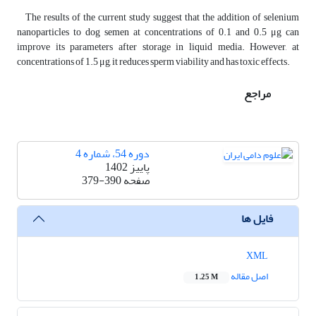
The results of the current study suggest that the addition of selenium
nanoparticles to dog semen at concentrations of 0.1 and 0.5 μg can
improve its parameters after storage in liquid media. However, at
concentrations of 1.5 μg, it reduces sperm viability and has toxic effects.
مراجع
دوره 54، شماره 4
پاییز 1402
صفحه
379-390
فایل ها
XML
اصل مقاله
1.25 M