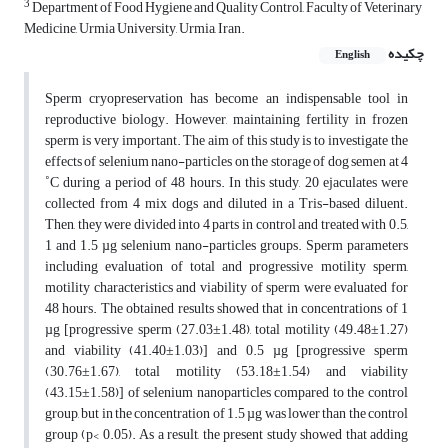
3
Department of Food Hygiene and Quality Control, Faculty of Veterinary
Medicine, Urmia University, Urmia, Iran.
چکیده
English
Sperm cryopreservation has become an indispensable tool in
reproductive biology. However, maintaining fertility in frozen
sperm is very important. The aim of this study is to investigate the
effects of selenium nano-particles on the storage of dog semen at 4
˚C during a period of 48 hours. In this study, 20 ejaculates were
collected from 4 mix dogs and diluted in a Tris-based diluent.
Then, they were divided into 4 parts in control and treated with 0.5,
1 and 1.5 µg selenium nano-particles groups. Sperm parameters
including evaluation of total and progressive motility sperm,
motility characteristics and viability of sperm were evaluated for
48 hours. The obtained results showed that in concentrations of 1
µg [progressive sperm (27.03±1.48), total motility (49.48±1.27)
and viability (41.40±1.03)] and 0.5 µg [progressive sperm
(30.76±1.67), total motility (53.18±1.54) and viability
(43.15±1.58)] of selenium nanoparticles compared to the control
group, but in the concentration of 1.5 µg was lower than the control
group (p< 0.05). As a result, the present study showed that adding