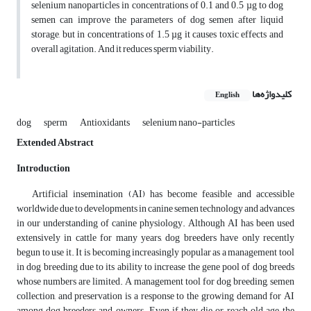
selenium nanoparticles in concentrations of 0.1 and 0.5 µg to dog
semen can improve the parameters of dog semen after liquid
storage, but in concentrations of 1.5 µg it causes toxic effects and
overall agitation. And it reduces sperm viability.
کلیدواژه‌ها
English
dog
sperm
Antioxidants
selenium nano-particles
Extended Abstract
Introduction
Artificial insemination (AI) has become feasible and accessible
worldwide due to developments in canine semen technology and advances
in our understanding of canine physiology. Although AI has been used
extensively in cattle for many years, dog breeders have only recently
begun to use it. It is becoming increasingly popular as a management tool
in dog breeding due to its ability to increase the gene pool of dog breeds
whose numbers are limited. A management tool for dog breeding, semen
collection, and preservation is a response to the growing demand for AI
among dog breeders and owners. Even if they die or reach old age, the