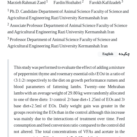
1
2
3
Marzieh Rahmati Zaed
Fardin Hozhabri
Farokh Kafilzadeh
1
Ph.D. Candidate, Department of Animal Science, Faculty of Science and
Agricultural ‎Engineering, Razi University, Kermanshah, Iran
2
Associate Professor, Department of Animal Science, Faculty of Science
and Agricultural Engineering, Razi University, ‎Kermanshah, Iran
3
Professor, Department of Animal Science, Faculty of Science and
Agricultural Engineering, Razi University, Kermanshah, Iran
چکیده
English
This study was performed to evaluate the effect of adding a mixture
of peppermint, thyme and rosemary essential oils (EOs) in a ratio of
(3:1:2), respectively, to the diet, on growth performance, rumen and
blood parameters of fattening lambs. Twenty-one Mehraban
lambs with an average weight of 29.80 kg were randomly allocated
to one of three diets: 1) control, 2) base diet+1.25ml of EOs and 3)
base diet+2.5ml of EOs. Daily weight gain was greater in the
groups receiving the EOs than in the control, although this increase
was mainly due to the interactions of treatment over time. Feed
consumption and feed conversion ratio compared to the control did
not altered. The total concentrations of VFAs and acetate in the