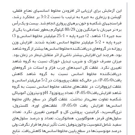
این آزمایش برای ارزیابی اثر افزودن مخلوط اسانس­های نعناع فلفلی،
آویشن و رزماری به جیره به ترتیب با نسبت 3:1:2 بر عملکرد رشد،
فراسنجه­های شکمبه و خون بره­های پرواری انجام شد. بیست و یک رأس
بره نر مهربان با میانگین وزن 80/29 کیلوگرم به‌طور تصادفی با یکی از
سه جیره 1) شاهد، 2) جیره پایه + 25/1 میلی­لیتر مخلوط اسانس و 3)
جیره پایه + 5/2 میلی­لیتر مخلوط اسانس تغذیه شدند. افزایش وزن
روزانه در گروه‌های دریافت‌کننده مخلوط اسانس‌ها بیشتر از گروه شاهد
بود، هرچند این افزایش بیشتر ناشی از اثر متقابل تیمار در زمان بود.
میزان مصرف خوراک و ضریب تبدیل خوراک نسبت به گروه شاهد
تغییری نکرد. غلظت کل اسیدهای چرب فرّار و استات در گروه‌های
دریافت‌کننده مخلوط اسانس نسبت به گروه شاهد کاهش
یافت(05/0>P)، در حالی که غلظت پروپیونات در 5/2 میلی‌لیتر اسانس و
غلظت ایزووالرات در غلظت‌های مختلف مخلوط اسانس نسبت به گروه
شاهد افزایش یافت(05/0>P). تعداد پروتوزوآ، pH و نیتروژن آمونیاکی
شکمبه تفاوت معنی‌دار نداشت. غلظت گلوکز در سطح بالای مخلوط
اسانس‌ها افزایش یافت (05/0>P). غلظت‌های اوره، کلسترول،
تری‌گلیسرید، کراتینین، پروتئین کل و آلبومین تغییری نکرد. تعداد
سلول‌های قرمز، هموگلوبین، هماتوکریت، تعداد و درصد سلول‌های
سفید شامل لنفوسیت و ائوزینوفیل تحت تأثیر تیمارها قرار نگرفت ولی
درصد مونوسیت‌ها در سطح پایین مخلوط اسانس‌ها کاهش یافت. نتایج