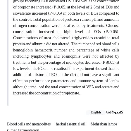
groups receiving EOs decreased (P<0.05), while the concentration
of propionate increased (P<0.05) at the level of 2.5ml of EOs and
isovalerate increased (P<0.05) in both levels of EOs compared to
the control. Total population of protozoa, rumen pH and ammonia
nitrogen concentration were not affected by treatments. Glucose
concentration increased at high level of EOs (P<0.05).
Concentrations of urea, cholesterol, triglycerides, creatinine, total
protein and albumin did not altered. The number of red blood cells,
hemoglobin, hematocrit, number and percentage of white cells
including lymphocytes and eosinophils were not affected by
treatments but the percentage of monocytes decreased (P<0.05) at
low level of the EOs. The results of this experiment showed that the
addition of mixture of EOs to the diet did not have a significant
effect on performance parameters and immune system of lambs,
although it reduced the total concentration of VFA and acetate and
increased the concentration of propionate.
کلیدواژه‌ها
English
Blood cells and metabolites
herbal essential oil
Mehraban lambs
rumen fermentation