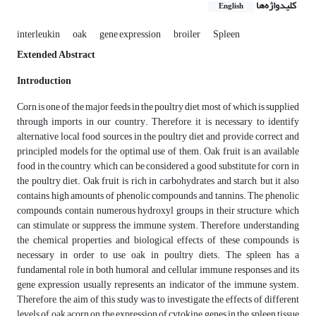
کلیدواژه‌ها
English
interleukin
oak
gene expression
broiler
Spleen
Extended Abstract
Introduction
Corn is one of the major feeds in the poultry diet, most of which is supplied
through imports in our country. Therefore, it is necessary to identify
alternative local food sources in the poultry diet and provide correct and
principled models for the optimal use of them. Oak fruit is an available
food in the country, which can be considered a good substitute for corn in
the poultry diet. Oak fruit is rich in carbohydrates and starch, but it also
contains high amounts of phenolic compounds and tannins. The phenolic
compounds contain numerous hydroxyl groups in their structure, which
can stimulate or suppress the immune system. Therefore, understanding
the chemical properties and biological effects of these compounds is
necessary in order to use oak in poultry diets. The spleen has a
fundamental role in both humoral and cellular immune responses and its
gene expression usually represents an indicator of the immune system.
Therefore, the aim of this study was to investigate the effects of different
levels of oak acorn on the expression of cytokine genes in the spleen tissue