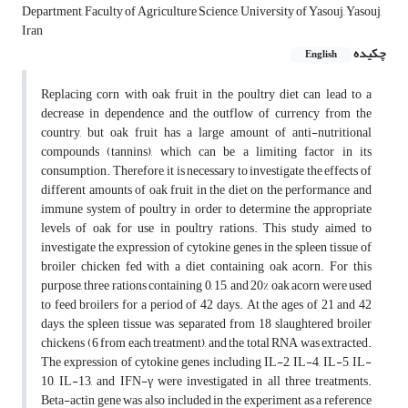
Department, Faculty of Agriculture Science, University of Yasouj, Yasouj,
Iran
چکیده
English
Replacing corn with oak fruit in the poultry diet can lead to a
decrease in dependence and the outflow of currency from the
country, but oak fruit has a large amount of anti-nutritional
compounds (tannins), which can be a limiting factor in its
consumption. Therefore, it is necessary to investigate the effects of
different amounts of oak fruit in the diet on the performance and
immune system of poultry in order to determine the appropriate
levels of oak for use in poultry rations. This study aimed to
investigate the expression of cytokine genes in the spleen tissue of
broiler chicken fed with a diet containing oak acorn. For this
purpose, three rations containing 0, 15, and 20% oak acorn were used
to feed broilers for a period of 42 days. At the ages of 21 and 42
days, the spleen tissue was separated from 18 slaughtered broiler
chickens (6 from each treatment), and the total RNA was extracted.
The expression of cytokine genes including IL-2, IL-4, IL-5, IL-
10, IL-13, and IFN-γ were investigated in all three treatments.
Beta-actin gene was also included in the experiment as a reference