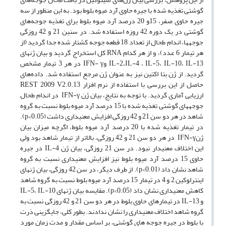
گوشتی تغذیه شده با جیره حاوی آرد میوه بلوط بود. به این منظور از سه
جیره حاوی صفر، 15و 20 درصد آرد میوه بلوط برای تغذیه جوجه‌های
گوشتی در یک دوره 42 روزه استفاده شد. در سنین 21 و 42 روزگی
جوجه­ها، اندام طحال از تعداد 18 قطعه جوجه کشتار شده جدا گردید (از
هر تیمار 6 عدد)، و از هر کدام RNA کل استخراج گردید و بیان ژن­های
IL-2،IL-4 ، IL-5، IL-10، IL-13 وIFN- γ در هر 3 تیمار مشخص
گردید. از ژن بتا اکتین نیز به عنوان ژن مرجع استفاده شد. داده‌های
حاصل از این بررسی با استفاده از نرم افزار REST 2009 V2.0.13
ارزیابی آماری گردید. با توجه به نتایج، بیان ژن IFN-γ در اندام طحال
جوجه­های گوشتی تغذیه شده با 15 درصد آرد میوه بلوط نسبت به گروه
شاهد در هر دو سن 21 و 42 روزگی افزایش معنی­داری داشت (p<0.05).
در تیمار تغذیه شده با 20 درصد آرد میوه بلوط، اگرچه میزان بیان
ژنIFN-γ در هر دو سن 21 و 42 روزگی، بالاتر از تیمار شاهد بود ولی
این اختلاف معنی­دار نبود. در سن 21 روزگی، بیان ژن IL-4 در جیره
حاوی 15 درصد آرد میوه بلوط نیز افزایش معنی­داری نسبت به گروه
شاهد نشان داد (p<0.01). از طرف دیگر، در سن 42 روزگی، بیان ژن­های
اینترلوکین 2 و 4 در تیمار 15 درصد آرد میوه بلوط نسبت به گروه شاهد
کاهش معنی­داری نشان داد (p<0.05). مقایسه بیان ژن­های IL-5، IL-10
و IL-13 در تیمارهای حاوی بلوط در هر دو سن 21 و 42 روزگی نسبت به
گروه شاهد اختلاف معنی­داری را نشان ندادند. بطور کلی، جایگزینی ذرت
با بلوط در جیره جوجه های گوشتی، بر اساس مقدار و مدت زمان مورد