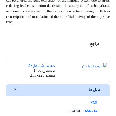
can be altered the gene expression of the immune system due to stress,
reducing feed consumption, decreasing the absorption of carbohydrates
and amino acids, preventing the transcription factors binding to DNA in
transcription and modulation of the microbial activity of the digestive
tract.
مراجع
دوره 55، شماره 2
تابستان 1403
صفحه
211-223
فایل ها
XML
اصل مقاله
1.17 M