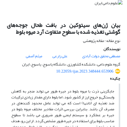
بیان ژن‌های سیتوکین در بافت طحال جوجه‌های
گوشتی تغذیه شده با سطوح متفاوت آرد میوه بلوط
نوع مقاله : مقاله پژوهشی
نویسندگان
مصطفی محقق دولت آبادی
علی زارعی
میثم آصفی
گروه علوم دامی، دانشکده کشاورزی، دانشگاه یاسوج، یاسوج، ایران
10.22059/ijas.2023.348444.653906
چکیده
جایگزینی ذرت با میوه بلوط در جیره طیور می تواند منجر به کاهش
وابستگی و خروج ارز از کشور شود، اما بلوط دارای مقدار زیادی ترکیبات
ضد تغذیه ای (تانن­­ها) است که می تواند عامل محدود کننده­ای در
مصرف آن باشد. بنابراین بررسی اثرات مقادیر مختلف میوه بلوط در
جیره بر عملکرد و سیستم ایمنی طیور ضروری می باشد تا سطوح
مناسب بلوط برای استفاده در جیره طیور مشخص گردد. از این رو، هدف
از این پژوهش، بررسی بیان ژن‌های سیتوکین در بافت طحال جوجه‌های