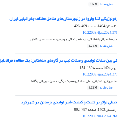
اصل مقاله
1.6 M
فولوژیکی کنۀ واروآ در زنبورستان‌های مناطق مختلف جغرافیایی ایران
409-426
10.22059/ijas.2024.3
رضا میرائی آشتیانی، اردشیر نجاتی جوارمی، محمدحسین بنابازی
اصل مقاله
1.71 M
 بین صفات تولیدی و صفات تیپ در گاوهای هلشتاین: یک مطالعه فراتحلی
139-154
10.22059/ijas.2024.3
ضا میرائی آشتیانی، علی صادقی سفید مزگی، حسن مهربانی یگانه
اصل مقاله
1.22 M
یطی ﻣﺆثر بر کمیت و کیفیت شیر تولیدی بزسانن در شهرکرد
787-802
10.22059/ijas.2024.3