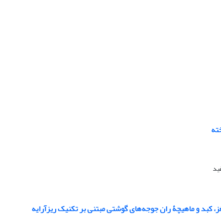
خته
ید
غز، کبد و ماهیچۀ ران جوجه‌های گوشتی مبتنی بر تکنیک ریزآرایه