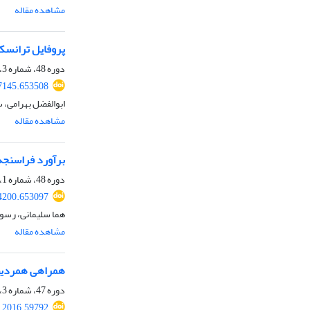
مشاهده مقاله
پروفایل ترانسکر
دوره 48، شماره 3، پاییز 1396، صفحه
27145.653508
ابوالفضل بهرامی، 
مشاهده مقاله
برآورد فراسنجه
دوره 48، شماره 1، بهار 1396، صفحه
34200.653097
هما سلیمانی، رسو
مشاهده مقاله
همراهی همردیف‌های ژن BoLA-DRB3 با افزایش یاخته‌های تک‌هسته‌ای 
دوره 47، شماره 3، پاییز 1395، صفحه
s.2016.59792