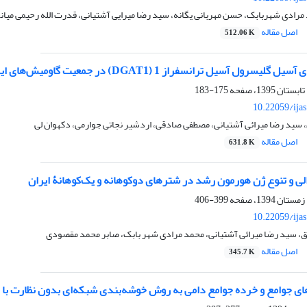
رادی شهربابک، حسن مهربانی یگانه، سید رضا میرایی آشتیانی، قدرت الله رحیمی میان
اصل مقاله
512.06 K
ول آسیل ترانسفراز 1 (DGAT1) در جمعیت گاومیش‌های ایران
175-183
10.22059/ija
سید رضا میرائی آشتیانی، مصطفی صادقی، اردشیر نجاتی جوارمی، دکهوان لی
اصل مقاله
631.8 K
لی و تنوع ژن هورمون رشد در شترهای دوکوهانه و یک‌کوهانۀ ایران
399-406
10.22059/ija
ق، سید رضا میرائی آشتیانی، محمد مرادی شهر بابک، صابر محمد مقصودی
اصل مقاله
345.7 K
ی جوامع و خرده جوامع دامی به روش خوشه‌بندی شبکه‌ای بدون نظارت با ا