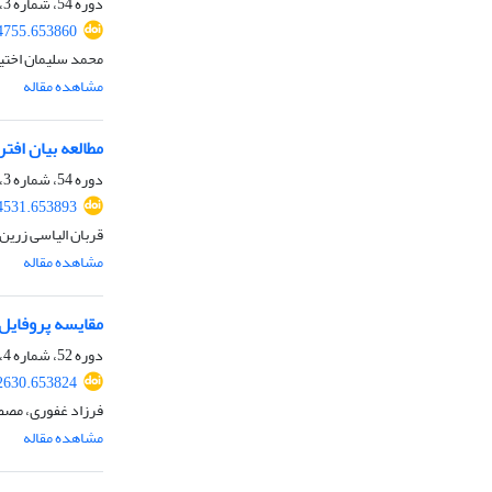
دوره 54، شماره 3، پاییز 1402، صفحه
34755.653860
محمد سلیمان اختی
مشاهده مقاله
مطالعه بیان افترا
دوره 54، شماره 3، پاییز 1402، صفحه
44531.653893
قربان الیاسی زرین
مشاهده مقاله
مقایسه پروفایل ب
دوره 52، شماره 4، زمستان 1400، صفحه
22630.653824
فرزاد غفوری، مصطف
مشاهده مقاله