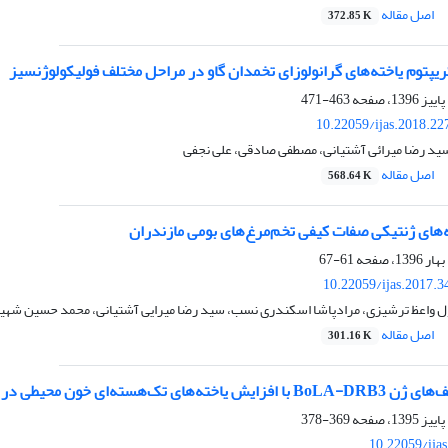
اصل مقاله
372.85 K
یپتوم یاخته‌های گرانولوزای تخمدان گاو در مراحل مختلف فولیکولوژنسیز
463-471
10.22059/ijas.2018.2
سید رضا میرائی آشتیانی، مصطفی صادقی، علی نجفی
اصل مقاله
568.64 K
‌های ژنتیکی صفات کیفی تخم‌مرغ‌های بومی مازندران
61-67
10.22059/ijas.2017.
ل واعظ ترشیزی، مرادپاشا اسکندری نسب، سید رضا میرایی آشتیانی، محمد حسین شهی
اصل مقاله
301.16 K
خون محیطی در پاسخ به استافیلوکوکوس آرئوس
369-378
10.22059/ija