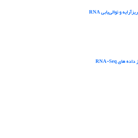
یه و توالی‌یابی ‏RNA
های RNA-Seq