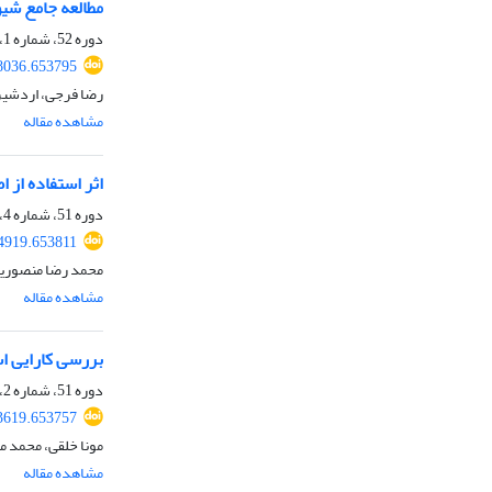
مطالعه جامع شیوع پاروویروس سگ‌سانان (‏CPV‏) در ای
دوره 52، شماره 1، بهار 1400، صفحه
08036.653795
رضا فرجی، اردشیر 
مشاهده مقاله
اثر استفاده از 
دوره 51، شماره 4، زمستان 1399، صفحه
14919.653811
محمد رضا منصوریان
مشاهده مقاله
بررسی کارایی استراتژی
دوره 51، شماره 2، تابستان 1399، صفحه
93619.653757
مونا خلقی، محمد 
مشاهده مقاله