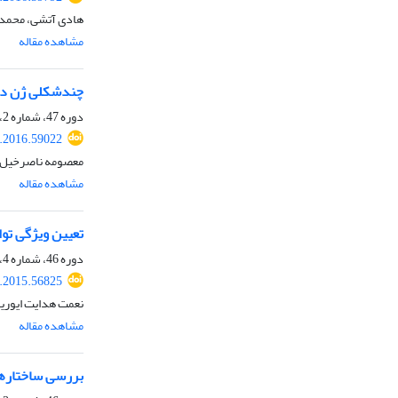
هادی آتشی، محمد م
مشاهده مقاله
چندشکلی ژن دی آسیل گلیسر
دوره 47، شماره 2، تابستان 1395، صفحه
s.2016.59022
معصومه ناصرخیل، 
مشاهده مقاله
تعیین ویژگی توا
دوره 46، شماره 4، زمستان 1394، صفحه
s.2015.56825
نعمت هدایت ایوری
مشاهده مقاله
بررسی ساختارها