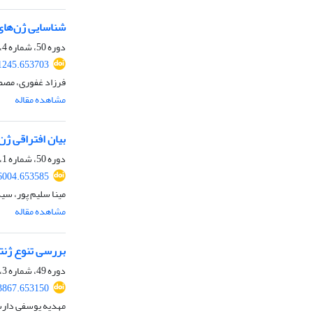
شناسایی ژن‌های م
دوره 50، شماره 4، زمستان 1398، صفحه
81245.653703
فرزاد غفوری، مصطف
مشاهده مقاله
بیان افتراقی ژن 
دوره 50، شماره 1، بهار 1398، صفحه
46004.653585
مینا سلیم پور، سی
مشاهده مقاله
بررسی تنوع ژنتی
دوره 49، شماره 3، پاییز 1397، صفحه
43867.653150
مهدیه یوسفی دارس