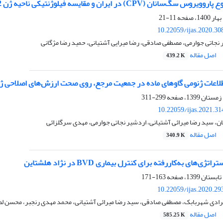
ران و مقایسه فیلوژنتیکی ناحیه ژن ‏VP2‎‏ ‏سویه‌های غالب ایرانی با سایر سویه‌های شایع
11-21
10.22059/ijas.2020.3
نجاتی جوارمی، مصطفی صادقی، رضا میرایی آشتیانی، حمید رضا مژگانی
اصل مقاله
439.2 K
اطلاعات ژنومی گاوهای ماده در جمعیت مرجع، روی صحت ارزش‌های اصلاحی ‏
299-311
10.22059/ijas.2021.3
، سید رضا میرائی آشتیانی، اردشیر نجاتی جوارمی، مهدی سرگلزائی
اصل مقاله
340.9 K
‌های به‌کاررفته برای کنترل بیماری ‏BVD‏ در نژاد هلشتاین
163-171
10.22059/ijas.2020.2
مرادی شهربابک، مصطفی صادقی، سید رضا میرائی آشتیانی، محمد مهدی رنجبر، محسن ل
اصل مقاله
585.25 K