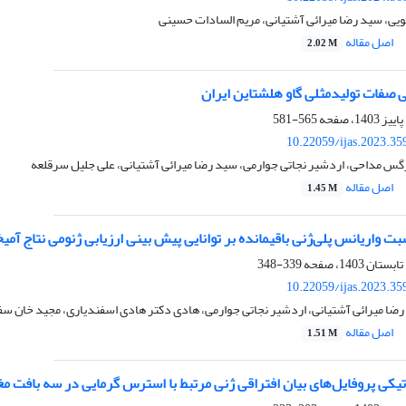
یی، سید رضا میرائی آشتیانی، مریم السادات حسینی
اصل مقاله
2.02 M
 صفات تولیدمثلی گاو هلشتاین ایران
565-581
10.22059/ijas.2023.3
س مداحی، اردشیر نجاتی جوارمی، سید رضا میرائی آشتیانی، علی جلیل سرقلعه
اصل مقاله
1.45 M
ت واریانس پلی‌ژنی باقیمانده بر توانایی پیش بینی ارزیابی ژنومی نتاج آمی
339-348
10.22059/ijas.2023.3
رضا میرائی آشتیانی، اردشیر نجاتی جوارمی، هادی دکتر هادی اسفندیاری، مجید خان سف
اصل مقاله
1.51 M
ماتیکی پروفایل‌های بیان افتراقی ژنی مرتبط با استرس گرمایی در سه بافت م