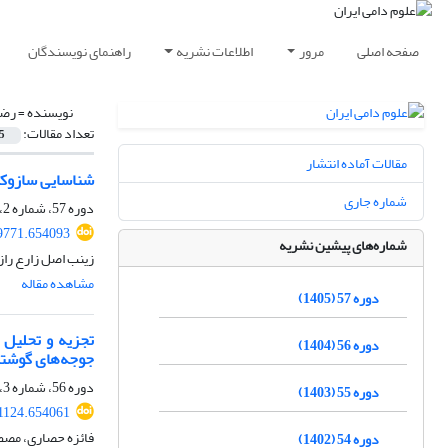
صفحه اصلی
مرور
اطلاعات نشریه
راهنمای نویسندگان
نویسنده =
رضا
تعداد مقالات:
5
مقالات آماده انتشار
شناسایی سازوکا
شماره جاری
دوره 57، شماره 2، تابستان 1405، صفحه
99771.654093
شماره‌های پیشین نشریه
زینب اصل زارع راز
مشاهده مقاله
دوره 57 (1405)
دوره 56 (1404)
جوجه‌های گوشت
دوره 56، شماره 3، پاییز 1404، صفحه
دوره 55 (1403)
91124.654061
فائزه حصاری، مصط
دوره 54 (1402)