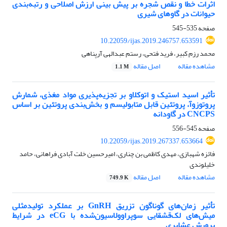
اثرات خطا و نقص شجره‌ بر پیش بینی ارزش اصلاحی و رتبه‌بندی
حیوانات در گاوهای شیری
صفحه
535-545
10.22059/ijas.2019.246757.653591
محمد رزم کبیر، فرید فتحی، رستم عبدالهی آرپناهی
مشاهده مقاله
اصل مقاله
1.1 M
تأثیر اسید استیک و اتوکلاو بر تجزیه‌پذیری مواد مغذی، شمارش
پروتوزوآ، پروتئین قابل متابولیسم و بخش‌بندی پروتئین بر اساس
CNCPS در گاودانه
صفحه
545-556
10.22059/ijas.2019.267337.653664
فائزه شهبازی، مهدی کاظمی بن چناری، امیرحسین خلت آبادی فراهانی، حامد
خلیلوندی
مشاهده مقاله
اصل مقاله
749.9 K
تأثیر زمان‌های گوناگون تزریق GnRH بر عملکرد تولیدمثلی
میش‌های لک‌قشقایی سوپراوولاسیون‌شده با eCG در شرایط
پرورش عشایری