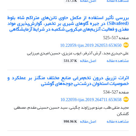
مشاهده مقاله
اصل مقاله
717.5 K
بررسی تأثیر استفاده از مکمل حاوی تانن‌های متراکم شاه بلوط
(Silvafeed) در جیره گاوهای شیری بر تخمیر، گوارش‌پذیری مواد
مغذی و فعالیت آنزیم‌های میکروبی شکمبه در شرایط آزمایشگاهی
صفحه
517-525
10.22059/ijas.2019.262053.653650
علی حیدری مجد، آرش آذرفر، ایوب عزیزی، حسین امیدی میرزایی
مشاهده مقاله
اصل مقاله
531.37 K
اثرات تزریق درون تخم‌مرغی منابع مختلف منگنز بر عملکرد و
خصوصیات استخوان درشت‌نی جوجه‌های گوشتی
صفحه
527-534
10.22059/ijas.2019.264711.653658
مجید متقی طلب، مینو میرزاوند چگینی، سید حسین حسینی مقدم، مصطفی
گلشکن
مشاهده مقاله
اصل مقاله
990.96 K