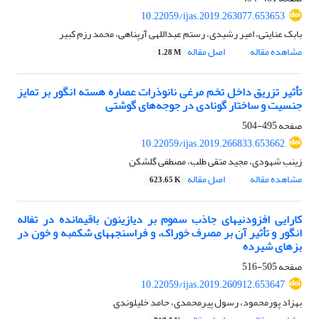
10.22059/ijas.2019.263077.653653
بابک عنایتی، امیر رشیدی، رستم عبداللهی آرپناهی، محمد رزم کبیر
مشاهده مقاله
اصل مقاله
1.28 M
تأثیر تزریق داخل تخم مرغی نانوذرات عصاره هسته انگور بر تمایز
جنسیت و ساختار گونادی در جوجه‌های گوشتی
صفحه
495-504
10.22059/ijas.2019.266833.653662
زینب شهودی، مجید متقی طلب، مصطفی گلشکن
مشاهده مقاله
اصل مقاله
623.65 K
کارایی افزودنی‏های جاذب سموم بر دیازینون باقی‏مانده در تفاله
انگور و تأثیر آن بر مصرف خوراک، و فراسنجه‏های شکمبه و خون در
بزهای شیرده
صفحه
505-516
10.22059/ijas.2019.260912.653647
بهزاد پورمحمود، رسول پیرمحمدی، حامد خلیلوندی