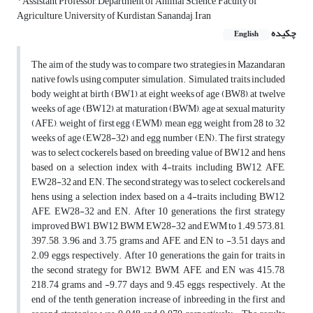
Assistant Professor, Department of Animal Science, Faculty of
Agriculture, University of Kurdistan, Sanandaj, Iran
چکیده
English
The aim of the study was to compare two strategies in Mazandaran
native fowls using computer simulation. Simulated traits included
body weight at birth (BW1), at eight weeks of age (BW8), at twelve
weeks of age (BW12), at maturation (BWM), age at sexual maturity
(AFE), weight of first egg (EWM), mean egg weight from 28 to 32
weeks of age (EW28-32) and egg number (EN). The first strategy
was to select cockerels based on breeding value of BW12 and hens
based on a selection index with 4-traits including BW12, AFE,
EW28-32 and EN. The second strategy was to select cockerels and
hens using a selection index based on a 4-traits including BW12,
AFE, EW28-32 and EN. After 10 generations, the first strategy
improved BW1, BW12, BWM, EW28-32 and EWM to 1.49, 573.81,
397.58, 3.96, and 3.75 grams and AFE and EN to -3.51 days and
2.09 eggs, respectively. After 10 generations, the gain for traits in
the second strategy for BW12, BWM, AFE and EN was 415.78,
218.74 grams and -9.77 days and 9.45 eggs, respectively. At the
end of the tenth generation increase of inbreeding in the first and