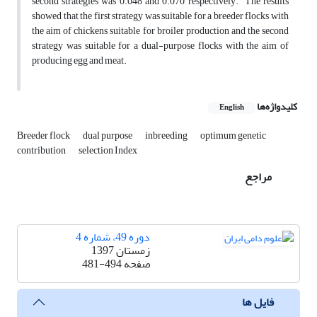
second strategies was 0.048 and 0.070, respectively. The results
showed that the first strategy was suitable for a breeder flocks with
the aim of chickens suitable for broiler production and the second
strategy was suitable for a dual-purpose flocks with the aim of
producing egg and meat.
کلیدواژه‌ها
English
Breeder flock
dual purpose
inbreeding
optimum genetic
contribution
selection Index
مراجع
دوره 49، شماره 4
زمستان 1397
صفحه
481-494
فایل ها