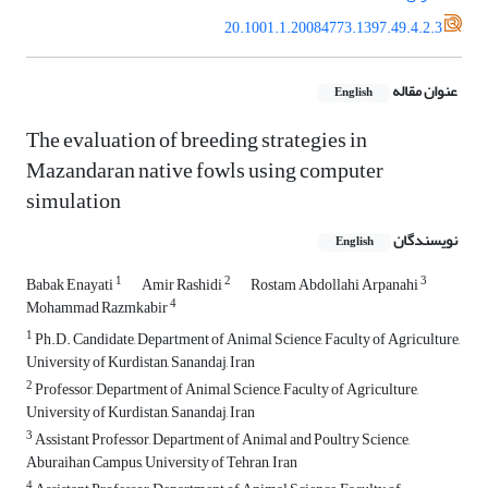
20.1001.1.20084773.1397.49.4.2.3
عنوان مقاله
English
The evaluation of breeding strategies in
Mazandaran native fowls using computer
simulation
نویسندگان
English
1
2
3
Babak Enayati
Amir Rashidi
Rostam Abdollahi Arpanahi
4
Mohammad Razmkabir
1
Ph.D. Candidate, Department of Animal Science, Faculty of Agriculture,
University of Kurdistan, Sanandaj, Iran
2
Professor, Department of Animal Science, Faculty of Agriculture,
University of Kurdistan, Sanandaj, Iran
3
Assistant Professor, Department of Animal and Poultry Science,
Aburaihan Campus, University of Tehran, Iran
4