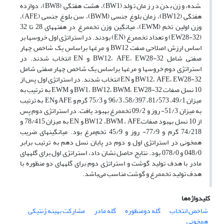
شده، وزن بدن در زمان تولد (BW1)، هشت هفتگی (BW8)، دوازده
هفتگی (BW12)، زمان بلوغ جنسی (BWM)، سن بلوغ جنسی (AFE)،
وزن اولین تخم­ (EWM)، میانگین وزن تخم­مرغ در هفته­های 28 تا 32
(EW28-32) و تعداد تخم­مرغ (EN) بودند. در استراتژی اول خروس­ها بر
اساس ارزش اصلاحی صفت BW12 و مرغ­ها براساس یک شاخص چهار
صفتی شامل BW12، AFE، EW28-32 و EN انتخاب شدند. در
استراتژی دوم خروس­ها و مرغ­ها براساس یک شاخص چهار صفتی شامل
BW12، AFE، EW28-32 و EN انتخاب شدند. در استراتژی اول پس از
10 نسل صفات BW1، BW12، BWM، EW28-32 و EWM به ترتیب به
میزان 49/1، 81/573، 58/397، 96/3 و 75/3 گرم و AFE وEN به ترتیب
به میزان 51/3- روز و 09/2 تخم­مرغ بهبود یافت. در استراتژی دوم پس
از 10 نسل بهبود صفاتBW12 ،BWM ، AFE و EN به میزان 78/415 و
74/218 گرم و 77/9- روز و 45/9 تخم‌مرغ بود. میانگین­های ضریب
همخونی در استراتژی اول و دوم در پایان نسل دهم به ترتیب برابر
048/0 و 078/0 بود. نتایج حاصل نشان داد، استراتژی اول برای گله­های
مادر با هدف تولید گوشت و استراتژی دوم برای گله­های دو منظوره با
هدف تولید تخم­مرغ و گوشت مناسب می‌باشد.
کلیدواژه‌ها
شاخص انتخاب
گله دومنظوره
گله مادر
مشارکت بهینه ژنتیکی
همخونی