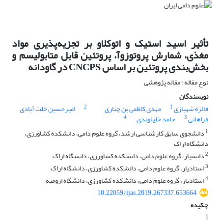
تأثیر اسید استیک و اتوکلاو بر تجزیه‌پذیری مواد
مغذی، شمارش پروتوزوآ، پروتئین قابل متابولیسم و
بخش‌بندی پروتئین بر اساس CNCPS در گاودانه
نوع مقاله : مقاله پژوهشی
نویسندگان
2
1
فائزه شهبازی
مهدی کاظمی بن چناری
امیرحسین خلت آبادی
4
3
فراهانی
حامد خلیلوندی
1
دانشجوی سابق کارشناسی ارشد، گروه علوم دامی، دانشکده کشاورزی،
دانشگاه اراک
2
دانشیار، گروه علوم دامی، دانشکده کشاورزی، دانشگاه اراک
3
استادیار، گروه علوم دامی، دانشکده کشاورزی، دانشگاه اراک
4
استادیار، گروه علوم دامی، دانشکده کشاورزی، دانشگاه ارومیه
10.22059/ijas.2019.267337.653664
چکیده