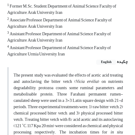
1
Former M.Sc. Student, Department of Animal Science, Faculty of
Agriculture, Arak University, Iran
2
Associate Professor, Department of Animal Science, Faculty of
Agriculture, Arak University, Iran
3
Assistant Professor, Department of Animal Science, Faculty of
Agriculture, Arak University, Iran
4
Assistant Professor, Department of Animal Science, Faculty of
Agriculture, Urmia University, Iran
چکیده
English
The present study was evaluated the effects of acetic acid treating
and autoclaving the bitter vetch (
Vicia ervilia
) on nutrients
degradability, protozoa counts, some ruminal parameters, and
metabolisable protein. Three Farahani permanent rumen-
canulated sheep were used in a 3×3 Latin square design with 21-d
periods. Three experimental treatments were; 1) raw bitter vetch, 2)
chemical processed bitter vetch, and 3) physical processed bitter
vetch. Treating bitter vetch with 8% acid acetic and its autoclaving
(121 ˚C, 117 Kpa, 20 min) were considered as chemical, and physical
processing, respectively. The incubation times for
in situ