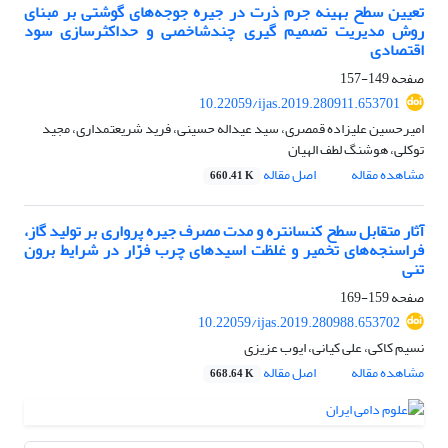
تعیین سطح بهینه جرم ذرت در جیره جوجه‌های گوشتی بر مبنای
روش مدیریت تصمیم گیری چندشاخصی و حداکثرسازی سود
اقتصادی
صفحه
149-157
10.22059/ijas.2019.280911.653701
امیرحسین علیزاده قمصری، سید عیداله حسینی، فرید شریعتمداری، مجید
توکلی، هوشنگ لطف الهیان
مشاهده مقاله
اصل مقاله
660.41 K
آثار متقابل سطح کنسانتره و مدت مصرف جیره پرواری بر تولید گاز،
فراسنجه‌های تخمیر و غلظت اسیدهای چرب فرّار در شرایط برون
تنی
صفحه
159-169
10.22059/ijas.2019.280988.653702
نسیم کاکی، علی کیانی، ایوب عزیزی
مشاهده مقاله
اصل مقاله
668.64 K