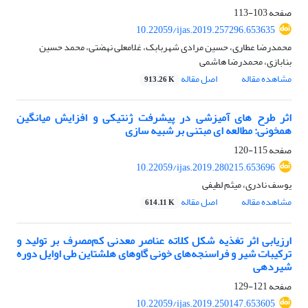
صفحه
103-113
10.22059/ijas.2019.257296.653635
محمدرضا عطاری، حسین مرادی شهربابک، غلامعلی نهضتی، محمد حسین
بنابازی، محمدرضا هاشمی
مشاهده مقاله
اصل مقاله
913.26 K
اثر طرح های آمیزشی در پیشرفت ژنتیکی و افزایش میانگین
همخونی: مطالعه ای مبتنی بر شبیه سازی
صفحه
115-120
10.22059/ijas.2019.280215.653696
یوسف نادری، میثم لطیفی
مشاهده مقاله
اصل مقاله
614.11 K
ارزیابی اثر تغذیه شکل کلاته عناصر معدنی کم‌مصرف بر تولید و
ترکیبات شیر و فراسنجه‌های خونی گاوهای هلشتاین طی اوایل دوره
شیردهی
صفحه
121-129
10.22059/ijas.2019.250147.653605