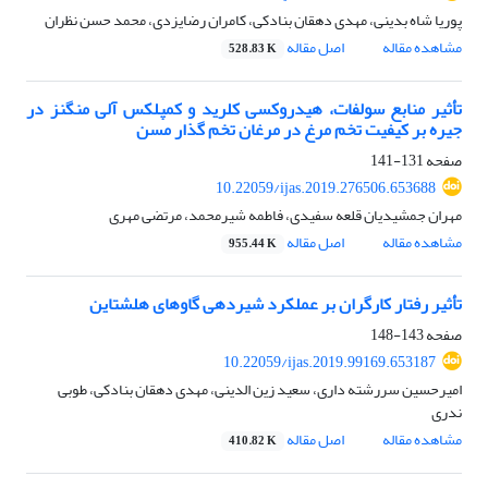
پوریا شاه بدینی، مهدی دهقان بنادکی، کامران رضایزدی، محمد حسن نظران
مشاهده مقاله
اصل مقاله
528.83 K
تأثیر منابع سولفات، هیدروکسی کلرید و کمپلکس آلی منگنز در
جیره بر کیفیت تخم مرغ در مرغان تخم گذار مسن
صفحه
131-141
10.22059/ijas.2019.276506.653688
مهران جمشیدیان قلعه سفیدی، فاطمه شیرمحمد، مرتضی مهری
مشاهده مقاله
اصل مقاله
955.44 K
تأثیر رفتار کارگران بر عملکرد شیردهی گاوهای هلشتاین
صفحه
143-148
10.22059/ijas.2019.99169.653187
امیرحسین سررشته داری، سعید زین الدینی، مهدی دهقان بنادکی، طوبی
ندری
مشاهده مقاله
اصل مقاله
410.82 K