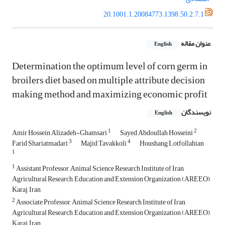
20.1001.1.20084773.1398.50.2.7.1
عنوان مقاله
English
Determination the optimum level of corn germ in
broilers diet based on multiple attribute decision
making method and maximizing economic profit
نویسندگان
English
1
2
Amir Hossein Alizadeh-Ghamsari
Sayed Abdoullah Hosseini
3
4
Farid Shariatmadari
Majid Tavakkoli
Houshang Lotfollahian
1
1
Assistant Professor, Animal Science Research Institute of Iran,
Agricultural Research, Education and Extension Organization (AREEO),
Karaj, Iran
2
Associate Professor, Animal Science Research Institute of Iran,
Agricultural Research, Education and Extension Organization (AREEO),
Karaj, Iran