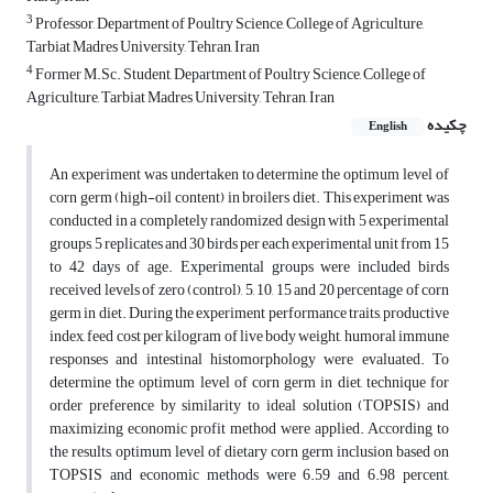
3
Professor, Department of Poultry Science, College of Agriculture,
Tarbiat Madres University, Tehran, Iran
4
Former M.Sc. Student, Department of Poultry Science, College of
Agriculture, Tarbiat Madres University, Tehran, Iran
چکیده
English
An experiment was undertaken to determine the optimum level of
corn germ (high-oil content) in broilers diet. This experiment was
conducted in a completely randomized design with 5 experimental
groups, 5 replicates and 30 birds per each experimental unit from 15
to 42 days of age. Experimental groups were included birds
received levels of zero (control), 5, 10, 15 and 20 percentage of corn
germ in diet. During the experiment performance traits, productive
index, feed cost per kilogram of live body weight, humoral immune
responses and intestinal histomorphology were evaluated. To
determine the optimum level of corn germ in diet, technique for
order preference by similarity to ideal solution (TOPSIS) and
maximizing economic profit method were applied. According to
the results, optimum level of dietary corn germ inclusion based on
TOPSIS and economic methods were 6.59 and 6.98 percent,