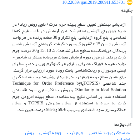
10.22059/ijas.2019.280911.653701
چکیده
آزمایشی به­منظور تعیین سطح بهینه جرم ذرت (حاوی روغن زیاد) در
جیره جوجه­های گوشتی انجام شد. این آزمایش در قالب طرح کاملاً
تصادفی با پنج گروه آزمایشی، پنج تکرار و 30 قطعه پرنده در هر واحد
آزمایشی از سن 15 تا 42 روزگی صورت گرفت. گروه‌های آزمایشی شامل
پرندگان دریافت­کننده سطوح صفر (شاهد)، 5، 10، 15 و 20 درصد جرم
ذرت بودند. در طول دوره آزمایش صفات مربوط به عملکرد، شاخص­
تولید، هزینه خوراک مصرفی به­ازای هر کیلوگرم وزن زنده، پاسخ­های
ایمنی هومورال و ریخت‌شناسی بافت روده مورد ارزیابی قرار گرفت.
برای تعیین سطح بهینه جرم ذرت در جیره از روش مدیریت تصمیم­گیری
چند شاخصی (TOPSISیاTechnique for Order Preference by
Similarity to Ideal Solution) و روش حداکثرسازی سود اقتصادی
استفاده شد. بر اساس نتایج به­دست­آمده، سطح بهینه افزودن جرم
ذرت به جیره با استفاده از روش مدیریتی TOPSIS و روش
حداکثرسازی سود اقتصادی به­ترتیب 59/6 و 98/6 درصد تعیین شد.
کلیدواژه‌ها
تصمیم‌گیری چند شاخصی
جرم ذرت
جوجه گوشتی
روش
اقتصادی