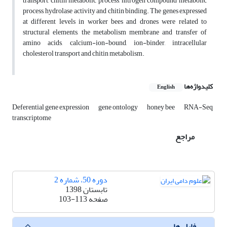
transport, chitin metabolic process, nitrogen compound metabolic
process, hydrolase activity and chitin binding. The genes expressed
at different levels in worker bees and drones were related to
structural elements, the metabolism membrane and transfer of
amino acids, calcium-ion-bound, ion-binder, intracellular
cholesterol transport and chitin metabolism.
کلیدواژه‌ها
English
Deferential gene expression
gene ontology
honey bee
RNA-Seq
transcriptome
مراجع
دوره 50، شماره 2
تابستان 1398
صفحه
103-113
فایل ها