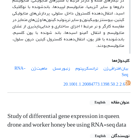
در تیمارهای ملکه و کارگر مرتبط با مسیرهای متابولیکی، متابولیسم
داروها و سایر آنزیم­ها، متابولیسم لیپیدها، باندشونده با نوکلئیک
اسید، انتقال‌دهنده کلسترول داخل سلولی، پردازش‌های متابولیکی
کیتین، بیوسنتز یوبیکینون و سایر ترپنوئید کینون‌ها و ژن‌های متمایز در
مقایسه کارگر و نر مرتبط ا اجزای ساختاری و جدایی‌ناپذیری از غشای
متابولیسم و انتقال آمینو اسیدها، باند شونده با یون کلسیم،
باندشونده با فلز یون، انتقال‌دهنده کلسترول کیتین درون سلول،
متابولیسم بودند.
کلیدواژه‌ها
بیان افتراقی ژن
ترانسکریپتوم
زنبورعسل
ماهیت ژن
RNA-
Seq
20.1001.1.20084773.1398.50.2.2.6
عنوان مقاله
English
Study of differential gene expression in queen,
drone and worker honey bee using RNA-seq data
نویسندگان
English