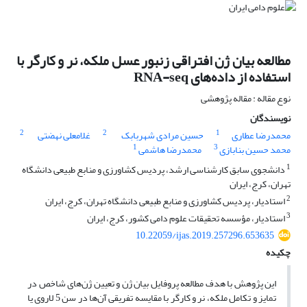
مطالعه بیان ژن افتراقی زنبور عسل ملکه، نر و کارگر با
استفاده از داده‌های RNA-seq
نوع مقاله : مقاله پژوهشی
نویسندگان
2
2
1
محمدرضا عطاری
حسین مرادی شهربابک
غلامعلی نهضتی
1
3
محمد حسین بنابازی
محمدرضا هاشمی
1
دانشجوی سابق کارشناسی ارشد، پردیس کشاورزی و منابع طبیعی دانشگاه
تهران، کرج، ایران
2
استادیار، پردیس کشاورزی و منابع طبیعی دانشگاه تهران، کرج، ایران
3
استادیار، مؤسسه تحقیقات علوم دامی کشور، کرج، ایران
10.22059/ijas.2019.257296.653635
چکیده
این پژوهش با هدف مطالعه پروفایل بیان ژن و تعیین ژن‌های شاخص در
تمایز و تکامل ملکه، نر و کارگر با مقایسه تفریقی آن‌ها در سن 5 لاروی یا