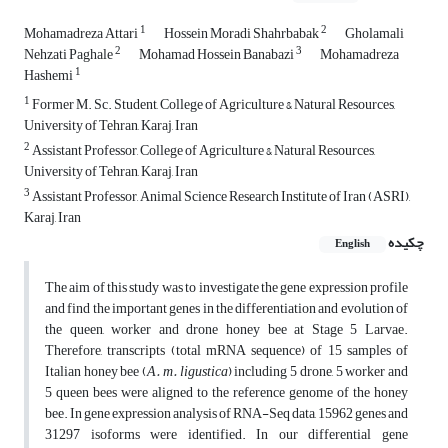
1
2
Mohamadreza Attari
Hossein Moradi Shahrbabak
Gholamali
2
3
Nehzati Paghale
Mohamad Hossein Banabazi
Mohamadreza
1
Hashemi
1
Former M. Sc. Student, College of Agriculture & Natural Resources,
University of Tehran, Karaj, Iran
2
Assistant Professor, College of Agriculture & Natural Resources,
University of Tehran, Karaj, Iran
3
Assistant Professor, Animal Science Research Institute of Iran (ASRI),
Karaj, Iran
چکیده
English
The aim of this study was to investigate the gene expression profile
and find the important genes in the differentiation and evolution of
the queen, worker and drone honey bee at Stage 5 Larvae.
Therefore, transcripts (total mRNA sequence) of 15 samples of
Italian honey bee (
A. m. ligustica
) including 5 drone, 5 worker and
5 queen bees were aligned to the reference genome of the honey
bee. In gene expression analysis of RNA-Seq data, 15962 genes and
31297 isoforms were identified. In our differential gene