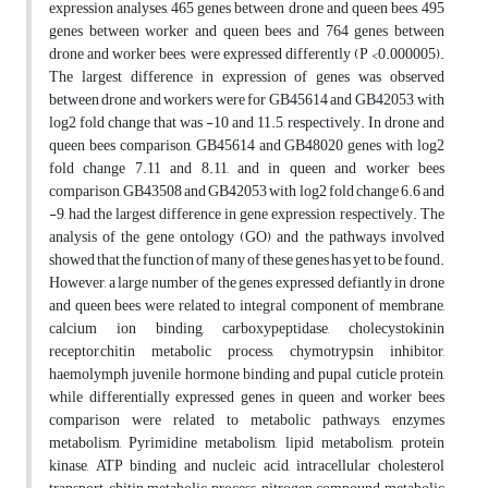
expression analyses, 465 genes between drone and queen bees, 495
genes between worker and queen bees and 764 genes between
drone and worker bees, were expressed differently (P <0.000005).
The largest difference in expression of genes was observed
between drone and workers were for GB45614 and GB42053, with
log2 fold change that was -10 and 11.5, respectively. In drone and
queen bees comparison, GB45614 and GB48020 genes with log2
fold change 7.11 and 8.11, and in queen and worker bees
comparison, GB43508 and GB42053 with log2 fold change 6.6 and
-9, had the largest difference in gene expression, respectively. The
analysis of the gene ontology (GO) and the pathways involved
showed that the function of many of these genes has yet to be found.
However, a large number of the genes expressed defiantly in drone
and queen bees were related to integral component of membrane,
calcium ion binding, carboxypeptidase, cholecystokinin
receptor,chitin metabolic process, chymotrypsin inhibitor,
haemolymph juvenile hormone binding and pupal cuticle protein,
while differentially expressed genes in queen and worker bees
comparison were related to metabolic pathways, enzymes
metabolism, Pyrimidine metabolism, lipid metabolism, protein
kinase, ATP binding and nucleic acid, intracellular cholesterol