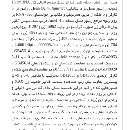
همان سن تمایز انجام شد. لذا ترانسکریپتوم (توالی کل mRNA) 15
نمونه از زنبور عسل نژاد ایتالیایی (
A. m. ligustica
) شامل 5 زنبور نر، 5
کارگر و 5 ملکه از طریق همردیفی و مکان­یابی خوانش­های RNA-Seq بر
روی ژنوم مرجع زنبور عسل نسخه Amel_4.5 مرتب شد. سپس آنالیز
بیان افتراقی ژن صورت گرفت و در نهایت 15962 ژن و 31297 ایزوفرم بر
روی ترانسکریپتوم این نمونه‌ها مشخص شد و نهایتاً 465 ژن با بیان
متفاوت بین تیمارهای نر و ملکه، 495 ژن بین تیمارهای کارگر و ملکه و
764 ژن بین تیمارهای نر و کارگر بود (000005/0p<)، (0001/0p<) و
بیشترین تفاوت بیان ژنی بین تیمارهای کارگر و نر، ژن‌های GB45614 و
GB42053 با لگاریتم 2 fold change به‌ترتیب با مقادیر 10- و 5/11
به‌دست آمدند و در مقایسه تیمارهای نر و ملکه ژن‌های GB45614 و
GB48020 به‌ترتیب با مقادیر 7/11 و 8/11 و در مقایسه تیمارهای ملکه و
کارگر ژن‌های GB43508 و GB42053 به‌ترتیب با مقادیر 6/6 و 9- با
بیشترین تفاوت بیان ژنی مشاهده شدند. آنالیز ماهیت ژن (GO) و
مسیرهایی که در آن­ها درگیر هستند نشان داد، که بررسی دقیقی و
جامعی بر روی تعداد زیادی از این ژن‌ها انجام نشده است، ولی تعداد
زیادی از این ژن‌های شاخص در مقایسه تیمارهای: ملکه و نر مرتبط با
اجزای ساختاری و جدایی‌ناپذیر غشا، پردازش متابولیکی کیتین،
بازدارنده‌های تریپسین، فعالیت گیرنده گاسترین، باندشونده با
هورمون جوانی، پاسخ‌های دفاعی نسبت به باکتری‌ها، پروتئین‌های
کوتیکول شفیره هستند درصورتی‌که در مقایسه ژن‌های شاخص متمایز