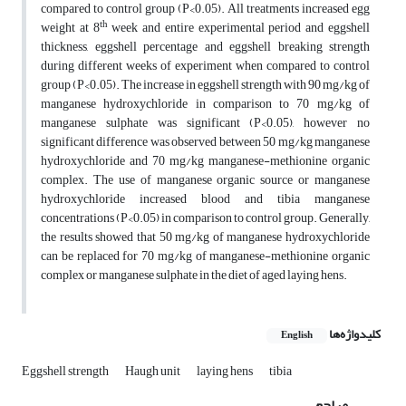
compared to control group (P<0.05). All treatments increased egg
th
weight at 8
week and entire experimental period and eggshell
thickness, eggshell percentage and eggshell breaking strength
during different weeks of experiment when compared to control
group (P<0.05). The increase in eggshell strength with 90 mg/kg of
manganese hydroxychloride in comparison to 70 mg/kg of
manganese sulphate was significant (P<0.05), however no
significant difference was observed between 50 mg/kg manganese
hydroxychloride and 70 mg/kg manganese-methionine organic
complex. The use of manganese organic source or manganese
hydroxychloride increased blood and tibia manganese
concentrations (P<0.05) in comparison to control group. Generally,
the results showed that 50 mg/kg of manganese hydroxychloride
can be replaced for 70 mg/kg of manganese-methionine organic
complex or manganese sulphate in the diet of aged laying hens.
کلیدواژه‌ها
English
Eggshell strength
Haugh unit
laying hens
tibia
مراجع