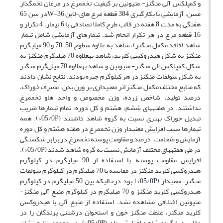
و کمپلکس آلی منگنز- متیونین بر کیفیت تخم­مرغ در مرغان تخم­گذار
مسن، آزمایشی با بکارگیری 384 قطعه مرغ های-لاین 36-Wدر سن 65
هفتگی به مدت 8 هفته در قالب طرح کاملا تصادفی با 6 تیمار، 4 تکرار و
16 قطعه مرغ در هر تکرار انجام شد. تیمارهای آزمایشی شامل تیمار
شاهد (فاقد مکمل منگنز)، شاهد به­ علاوه سطوح 50، 70 و 90 میلی­گرم
منگنز به شکل هیدروکسی کلرید، شاهد به­علاوه 70 میلی­گرم منگنز به
شکل کمپلکس آلی منگنز- متیونین و شاهد به­علاوه 70 میلی‌گرم منگنز
به شکل سولفات منگنز در هر کیلوگرم جیره بودند. نتایج نشان دادند
که منابع مختلف مکمل منگنز اثر معنی­داری بر وزن بدن، مصرف خوراک،
درصد تولید، شاخص زرده، وزن مخصوص و واحد هاو تخم­مرغ
نداشتند. در هفته­های ششم، هشتم و کل دوره، تمام تیمارها ضریب
تبدیل خوراک بهتری نسبت به گروه شاهد داشتند (05/0P<). همه
تیمارها سبب افزایش معنی­دار وزن تخم­مرغ در هفته هشتم و کل دوره
آزمایش و ضخامت، درصد و مقاومت پوسته تخم­مرغ در برابر شکستگی
در طی هفته­های مختلف آزمایش نسبت به گروه شاهد شدند (05/0P<).
افزایش مقاومت پوسته با استفاده از 90 میلی­گرم در کیلوگرم
هیدروکسی کلرید منگنز در مقایسه با 70 میلی­گرم در کیلوگرم سولفات
منگنز، معنی­دار (05/0P<) بود درحالی­که بین 50 میلی­گرم در کیلوگرم
هیدروکسی کلرید منگنز و 70 میلی­گرم در کیلوگرم منبع آلی منگنز-
متیونین اختلافی مشاهده نشد. استفاده از منبع آلی یا هیدروکسی
کلرید منگنز، غلظت منگنز خون و استخوان درشت­نی پرندگان را در
مقایسه با گروه شاهد افزایش داد (05/0P<). در مجموع نتایج نشان