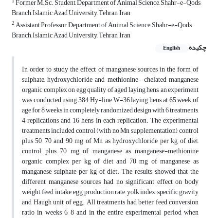
1
Former M.Sc. Student, Department of Animal Science, Shahr-e-Qods
Branch, Islamic Azad University, Tehran, Iran
2
Assistant Professor, Department of Animal Science, Shahr-e-Qods
Branch, Islamic Azad University, Tehran, Iran
چکیده
English
In order to study the effect of manganese sources in the form of
sulphate, hydroxychloride and methionine- chelated manganese
organic complex on egg quality of aged laying hens, an experiment
was conducted using 384 Hy-line W-36 laying hens at 65 week of
age for 8 weeks in completely randomized design with 6 treatments,
4 replications and 16 hens in each replication. The experimental
treatments included control (with no Mn supplementation), control
plus 50, 70 and 90 mg of Mn as hydroxychloride per kg of diet,
control plus 70 mg of manganese as manganese-methionine
organic complex per kg of diet and 70 mg of manganese as
manganese sulphate per kg of diet. The results showed that the
different manganese sources had no significant effect on body
weight, feed intake, egg production rate, yolk index, specific gravity
and Haugh unit of egg. All treatments had better feed conversion
ratio in weeks 6, 8 and in the entire experimental period when