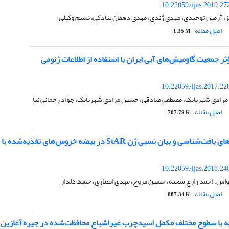
10.22059/ijas.2019.2
، آرمین توحیدی، مهدی ژندی، مهدی دهقان بنادکی، نسیم وکیلی
اصل مقاله
1.35 M
ؤثر جمعیت گاومیش‌های آبی ایران با استفاده از اطلاعات ژنومی
10.22059/ijas.2017.2
مرادی شهربابک، مصطفی صادقی، حسین مرادی شهربابک، جواد رحمانی نیا
اصل مقاله
707.79 K
ی و بیان نسبی ژن StAR در بیضه خروس‌های تغذیه‌شده با کریسین
10.22059/ijas.2018.2
طواش، احمد زارع شحنه، حسین مروج، مهدی انصاری، حمید دلدار
اصل مقاله
887.34 K
یه با سطوح مختلف مکمل اسیدچرب غیراشباع محافظت‌شده در جیره آغازین ب