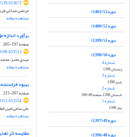
72139.653673
مرتضی صباغی فریز
دوره 53 (1401)
مشاهده مقاله
دوره 52 (1400)
برآورد اندازه م
دوره 51 (1399)
صفحه
197-205
28198.653513
دوره 50 (1398)
مهدی مخبر، محمد 
شماره 4
مشاهده مقاله
زمستان 1398
شماره 3
پاییز 1398
بهبود فراسنجه‌های بافت‌شناس
شماره 2
صفحه
207-215
تابستان 1398، صفحه 89-169
40313.653554
شماره 1
بهار 1398
علی سامی امین ال
مشاهده مقاله
دوره 49 (1397)
مقایسه اثر تغذ
دوره 48 (1396)