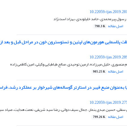
10.22059/ijas.2019.2
، رسول پیرمحمدی، حامد خلیلوندی، بهزاد اسدنژاد
اصل مقاله
798.3 K
لظت پلاسمایی هورمون‌های لپتین و تستوسترون خون در مراحل قبل و بعد از پ
10.22059/ijas.2019.2
م منصوری، خلیل میرزاده، ارمین توحیدی، صالح طباطبایی وکیلی، امین کاظمی زاده
اصل مقاله
905.25 K
ا به‌عنوان منبع فیبر در استارتر گوساله‌های شیرخوار بر عملکرد رشد، فر
10.22059/ijas.2019.2
 سفلی، حسین عبدی بنمار، جمال سیف دواتی، رضا سید شریفی، نعمت هدایت، صیاد سی
اصل مقاله
799.26 K