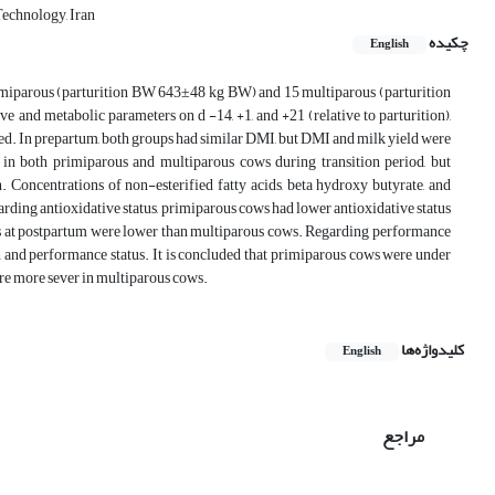
Technology, Iran
چکیده
English
primiparous (parturition BW 643±48 kg BW) and 15 multiparous (parturition
 and metabolic parameters on d -14, +1, and +21 (relative to parturition),
ed. In prepartum, both groups had similar DMI, but DMI and milk yield were
n both primiparous and multiparous cows during transition period, but
 Concentrations of non-esterified fatty acids, beta hydroxy butyrate, and
arding antioxidative status, primiparous cows had lower antioxidative status
atus at postpartum were lower than multiparous cows. Regarding performance
h and performance status. It is concluded that primiparous cows were under
ere more sever in multiparous cows.
کلیدواژه‌ها
English
مراجع