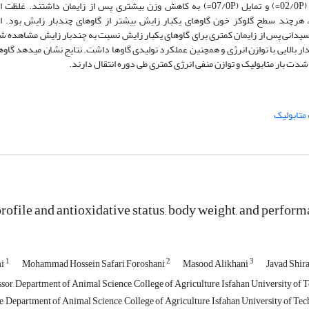
طی دوره انتقال داشتند ولی گاوهای چندبار زایش شدت توازن منفی انرژی (02/0P=) و تمایل (07/0P=) به کاهش وزن بیشتری پس از ز
 هرچند سطح گلوکز خون گاوهای یک­بار زایش بیشتر از گاوهای چندبار زایش بود. ا
دانی پس از زایمان کمتری برای گاوهای یک­بار زایش نسبت به چندبار زایش مشاهده شد. 
 بالایی با توازن انرژی و همچنین عملکرد تولیدی گاوها داشت. نتایج نشان می­دهد گاوه
 بار متابولیک و توازن منفی انرژی کمتری طی دوره انتقال دارند.
متابولیک
rofile and antioxidative status, body weight, and performa
1
2
3
mi
Mohammad Hossein Safari Foroshani
Masood Alikhani
Javad Shi
sor, Department of Animal Science, College of Agriculture, Isfahan University of 
, Department of Animal Science, College of Agriculture, Isfahan University of Tec