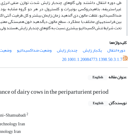
غیراستریفه، بتاهیدروکسی بوتیرات و کلسترول در هر دو گروه مشابه بود،
ضداکسیداتیو، غلظت مالون دی آلدهید زمان زایمان بیشتر و کل ظرفیت آنتی اکسی
بین فراسنجه­های مختلف با عملکرد، سطح مالون دی­آلدهید خون همبستگی معنی­دار
تحت شرایط تنش اکسیداتیو بیشتری نسبت به گاوهای چندبار زایش هستند ولی شدت
کلیدواژه‌ها
دوره انتقال
یک‌بار زایش
چندبار زایش
وضعیت ضداکسیداتیو
وضعیت 
20.1001.1.20084773.1398.50.3.1.7
عنوان مقاله
English
nce of dairy cows in the periparturient period
نویسندگان
English
2
rani-Shamsabadi
Technology, Iran
hnology, Iran