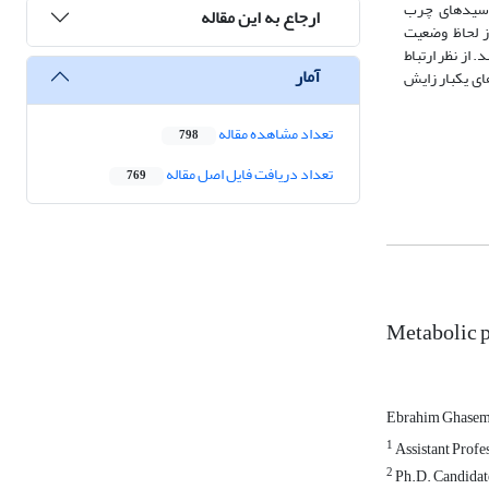
ایمان داشتند. غلظت اسیدهای چرب
ارجاع به این مقاله
ز لحاظ وضعیت
از نظر ارتباط
آمار
ای یک­بار زایش
تعداد مشاهده مقاله
798
تعداد دریافت فایل اصل مقاله
769
Metabolic p
Ebrahim Ghase
1
Assistant Profes
2
Ph.D. Candidate