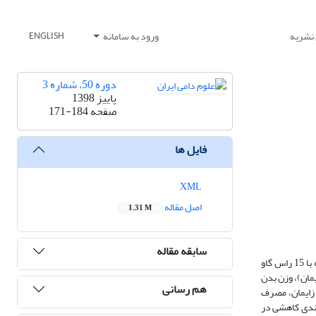
 نشریه
ورود به سامانه
ENGLISH
دوره 50، شماره 3
پاییز 1398
صفحه
171-184
فایل ها
XML
اصل مقاله
1.31 M
سابقه مقاله
در این پژوهش، تفاوت­های متابولیک و وضعیت ضد­اکسیداتیو، تغییرات وزن و عملکرد تولیدی شمار 12 راس ﮔﺎو هلشتاین یک­بار زایش (وزن زایش 48±643) در مقایسه با 15 راس گاو
راسنجه­های متابولیک و ضد­اکسیداتیو در روزهای 14-، 1+ و 21+ (نسبت به زایمان)، وزن بدن
هم رسانی
 از زایمان، مصرف
روندی کاهشی در