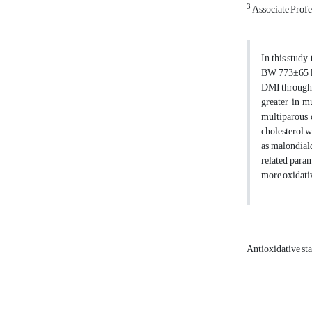
3
Associate Profe
In this stud
BW 773±65 kg)
DMI throughou
greater in m
multiparous 
cholesterol w
as malondiald
related param
more oxidativ
Antioxidative st