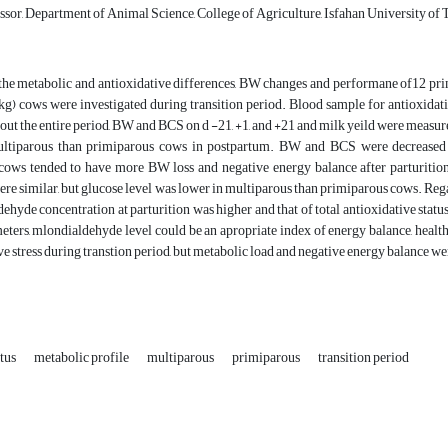
ssor, Department of Animal Science, College of Agriculture, Isfahan University of 
y, the metabolic and antioxidative differences, BW changes and performane of12 
 cows were investigated during transition period. Blood sample for antioxidative
t the entire period, BW and BCS on d -21, +1, and +21 and milk yeild were measur
ultiparous than primiparous cows in postpartum. BW and BCS were decreased i
cows tended to have more BW loss and negative energy balance after parturition.
ere similar, but glucose level was lower in multiparous than primiparous cows. Reg
ehyde concentration at parturition was higher and that of total antioxidative st
eters, mlondialdehyde level could be an apropriate index of energy balance, healt
e stress during transtion period, but metabolic load and negative energy balance w
atus
metabolic profile
multiparous
primiparous
transition period