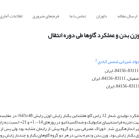
ارسال مقاله
داوران
تماس با ما
فرم های ضروری
اطلاعات آماری
ن بدن و عملکرد گاوها طی دوره انتقال
2
واد شیرانی شمس آبادی
8، ایران
چندبار زایش (وزن زایش 65±773) طی دوره انتقال بررسی شدند. نمونه خون جهت تجزیه ف
اک در کل دوره و تولید شیر اندازه­گیری شد. خوراک مصرفی بین دو گروه پیش از زایمان مشابه بود ولی پس
ی یک­بار زایش بود. وزن بدن و نمره بدنی در هر دو گروه گاوهای یک­بار و چندبار زایش 