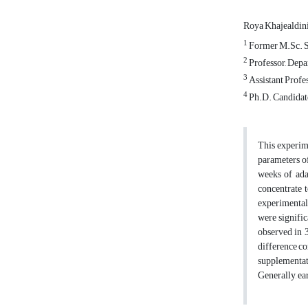
Roya Khajealdin
1
Former M.Sc. St
2
Professor, Depa
3
Assistant Profe
4
Ph.D. Candidate
This experime
parameters o
weeks of adap
concentrate 
experimental 
were signifi
observed in 3
difference co
supplementat
Generally, ea