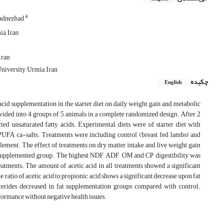
4
adnezhad
a, Iran
Iran
iversity, Urmia, Iran
چکیده
English
 acid supplementation in the starter diet on daily weight gain and metabolic
ided into 4 groups of 5 animals in a complete randomized design. After 2
ted unsaturated fatty acids. Experimental diets were of starter diet with
 PUFA ca-salts. Treatments were including control (breast fed lambs) and
plement. The effect of treatments on dry matter intake and live weight gain
t supplemented group. The highest NDF, ADF, OM and CP digestibility was
eatments. The amount of acetic acid in all treatments showed a significant
 ratio of acetic acid to propionic acid shows a significant decrease upon fat
ycerides decreased in fat supplementation groups compared with control.
formance without negative health issues.