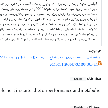
5 رأسی تفکیک و بعد از طی دوره عا
گوارش­پذیری پروتئین خام، ماده آلی، الیاف نامحلول در شوینده اسیدی و الیاف 
در بین گروه‌های آزمایشی وجود نداشت. با افزایش درصد چربی در جیره، درص
نشان داد. با این­حال تفاوتی در غلظت اسید پروپیونیک، اسید بوتیریک، اسید وال
و پروتئین تام خون افزایش معنی­دار و مقدار تری­گلیسیرید خون کاهش معنی­داری د
نتیجه­گیری نمود که زود از شیرگیری بره‌ها با استفاده از خوراک آغازین حاوی 3 درصد مکمل چربی محافظت‌شده، باعث بهبود عملکرد بره­ها، بدون تأثیر منفی بر سلامت بره­ها می‌شود.
کلیدواژه‌ها
از شیرگیری
اسیدهای چرب‌غیر اشباع
بره
قزل
مکمل چربی محافظت‌
20.1001.1.20084773.1398.50.3.5.1
عنوان مقاله
English
upplement in starter diet on performance and metabolic
نویسندگان
English