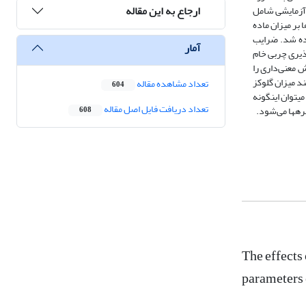
ارجاع به این مقاله
وه‌های آزمایشی شامل
وان منبع چربی بود. اثر تیمارها بر میزان ماده
ه مصرف‌کننده استارتر با 3 درصد پودر چربی مشاهده شد. ضرایب
آمار
ذیری چربی خام
 معنی‌داری را
ند میزان گلوکز
تعداد مشاهده مقاله
604
­توان این­گونه
تعداد دریافت فایل اصل مقاله
608
The effects 
parameters 