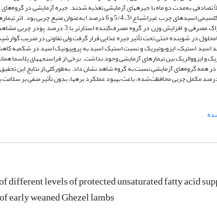
دت‌پذیری به‌مدت 2 هفته، در قالب طرح کاملاً تصادفی به‌مدت دو ماه با جیره­های آزمایشی تغذیه شدند. جیره آزمایشی در گر
خوراک استارتر با نسبت کنسانتره به علوفه 90:10 و دارای مقادیر متفاوتی نمک کلسیمی اسیدهای چرب غیراشباع (3، 5/4 و 6 درصد) به‌عن
خشک مصرفی روزانه و افزایش وزن بره­ها معنی­دار بوده و بیشترین مقدار خوراک مصرفی و افزایش وزن در گرو
نامحلول در شوینده خنثی تحت تأثیر جیره غذایی قرار گرفت ولی تفاوتی در ضریب گوارش­پ
د اسید استیک، ایزوبوتیریک و نسبت استیک اسید به پروپیونیک اسید در شکمبه کاهش
ریک و ایزووالریک بین تیمارهای آزمایشی وجود نداشت. برخی از فراسنجه­های پلاسما همان
ر همه گروه‌های آزمایشی نسبت به گروه شاهد نشان داد. به‌طور‌کلی از نتایج این تحقیق می
شده
of different levels of protected unsaturated fatty acid s
of early weaned Ghezel lambs