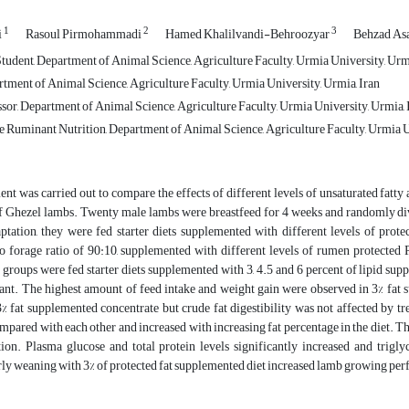
1
2
3
i
Rasoul Pirmohammadi
Hamed Khalilvandi-Behroozyar
Behzad As
udent, Department of Animal Science, Agriculture Faculty, Urmia University, Urmi
rtment of Animal Science, Agriculture Faculty, Urmia University, Urmia, Iran
ssor, Department of Animal Science, Agriculture Faculty, Urmia University, Urmia, 
 Ruminant Nutrition, Department of Animal Science, Agriculture Faculty, Urmia Un
nt was carried out to compare the effects of different levels of unsaturated fatty
f Ghezel lambs. Twenty male lambs were breastfeed for 4 weeks and randomly div
tation, they were fed starter diets supplemented with different levels of protec
to forage ratio of 90:10, supplemented with different levels of rumen protected
groups were fed starter diets supplemented with 3, 4.5 and 6 percent of lipid sup
cant. The highest amount of feed intake and weight gain were observed in 3% fa
% fat supplemented concentrate but crude fat digestibility was not affected by tr
mpared with each other and increased with increasing fat percentage in the diet. The
ion. Plasma glucose and total protein levels significantly increased and trigl
rly weaning with 3% of protected fat supplemented diet increased lamb growing per