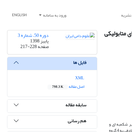
 نشریه
ورود به سامانه
ENGLISH
 متابولیکی
دوره 50، شماره 3
پاییز 1398
صفحه
217-228
فایل ها
XML
اصل مقاله
798.3 K
سابقه مقاله
هم رسانی
یر شکمبه ای و
فراسنجه‌های متابولیکی پلاسما در بره­های قزل زود از شیرگیری‌شده انجام شد. تعداد 20 رأس بره نر گوسفند قزل بعد از تولد و 4 هفته تغذیه با شیر مادر، به‌صورت تصادفی به 4 گروه