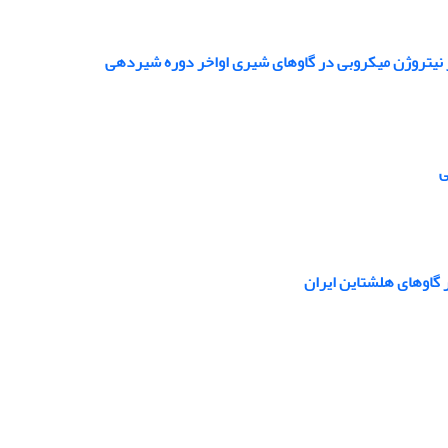
تز نیتروژن میکروبی در گاوهای شیری اواخر دوره شیردهی
ر گاوهای هلشتاین ایران