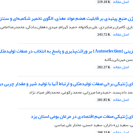
اصل مقاله
219.18 K
وژن منبع پپتیدی بر قابلیت هضم مواد مغذی، الگوی تخمیر شکمبه‌ای و سن
ری، کامران رضایزدی، علی نیکخواه، حمید کهرام، مهدی دهقان بنادکی، محمدرضا امامی
اصل مقاله
243.72 K
نتخاب در صفات تولید‌مثلی
ن مهربانی یگانه
اصل مقاله
202.27 K
ای ژنتیکی برخی صفات تولیدمثلی و ارتباط آنها با تولید شیر و مقدار چربی د
حمد دادپسند، حمیدرضا میرزایی، محمد رکوعی، محمدباقر صیاد نژاد
اصل مقاله
201.85 K
های ژنتیکی صفات مهم اقتصادی در مرغان بومی استان یزد
ی، سعید زره داران، سعید حسنی، مختار علی عباسی
اصل مقاله
208.33 K