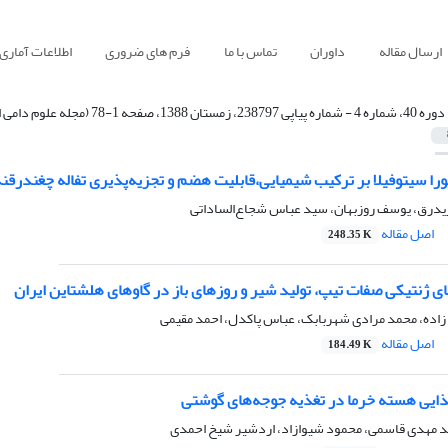
ارسال مقاله
داوران
تماس با ما
فرم های ضروری
اطلاعات آماری
دوره 40، شماره 4 - شماره پیاپی 238797، زمستان 1388، صفحه 1-78 (مجله علوم دامی ایران)
ورا سیتوفیلا بر ترکیب شیمیایی،قابلیت هضم و تجزیه‌پذیری تفاله چغندرقن
درق، یوسف روزبهان، سید عباس شجاع‌الساداتی
اصل مقاله
248.35 K
ای ژنتیکی صفات تیپ، تولید شیر و روزهای باز در گاوهای هلشتاین ایران
زاده، محمد مرادی شهربابک، عباس پاکدل، احمد مقیمی
اصل مقاله
184.49 K
یی هسته خرما در تغذیه جوجه‌های گوشتی
د مهدی قاسمی، محمود شیوازاد، اردشیر شیخ احمدی