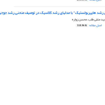
ید متقی طلب، محسن زواره
اصل مقاله
318.96 K