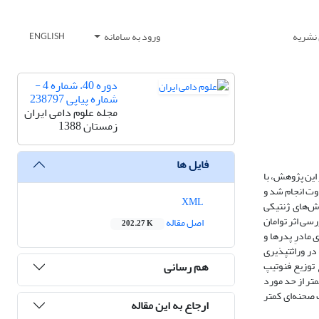
 نشریه
ورود به سامانه
ENGLISH
دوره 40، شماره 4 -
شماره پیاپی 238797
مجله علوم دامی ایران
زمستان 1388
فایل ها
 در این پژوهش، با
وراثت‌پذیری متفاوت انجام شد و
XML
هد که Autoselection باعث افزایش میانگین ارزش‌های ژنتیکی
رسی اثر توامان
اصل مقاله
202.27 K
اساس فنوتیپ آستانه‌ای مادرِ پدرها و
برای مادرها براساس فنوتیپ آستانه‌ای خودِ آنها، مشاهده شد که میانگین ژنتیکی افزایشی، میانگین ارزش فنوتیپی و میانگین فنوتیپ آستانه‌ای افزایش می‌یابد. البته در وراثت‎پذیری
هم رسانی
از نسل قبل بود؛ زیرا با افزایش میانگین فنوتیپ آستانه‌ای، توزیع آن تغییر نموده و از آنجا که پاسخ به Autoselection تابع توزیع فنوتیپ
متر از حد مورد
ت صحنه‌ای کمتر
ارجاع به این مقاله