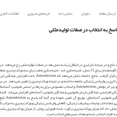
ارسال مقاله
داوران
تماس با ما
فرم های ضروری
اطلاعات آماری
 نابرابری در تولید نتاج و در نتیجه نابرابری در انتقال ژنها به نسل بعد در صفات تولید‌مثلی رخ می‌دهد.
استفاده از شبیه‌سازی کامپیوتری، صفتِ تعداد فرزندان در هر زایش در جمعیت گوسفندان برای 11 نسل، شبیه‌سازی شد. شبیه‌سازی صفت برای سه 
شبیه‌سازی هر جمعیت ده بار تکرار شد. سپس داده‌های حاصله مورد بررسی قرار گرفت. نتایج حاصله نشان می‌د
اثری بر واریانس ژنتیکی جامعه نداشته و در نتیجه وراثت‌پذیری را تغییر نمی‌دهد. در بر
Autoselection و انتخاب مصنوعی برای مادرها بر‌اساس فنوتیپ آستانه‌ای آنها و نیز اثر توامان Autoselection و انتخاب مصنوعی برای پدرها بر 
بالا پاسخ به انتخاب برای هر نسل، بیش 
لی‌رغم انتخاب و ایجاد پیشرفت ژنتیکی، کاهش واریانس ژنتیکی و وراثت‌پذیری به مراتب ک
ایج نشان داد که میزان وراثت‌پذیری برآورد شده طبق این روش، از میزان وراثت‌پذیری پش
د افراد انتخاب شده و تعداد مسیرهای انتخاب است.