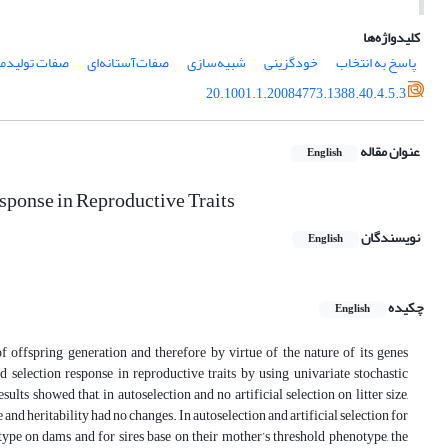
کلیدواژه‌ها
پاسخ‌ به ‌انتخاب
خودگزینی
شبیه‌سازی
صفات‌آستانه‌ای
صفات ‌تولید‌م
20.1001.1.20084773.1388.40.4.5.3
عنوان مقاله
English
esponse in Reproductive Traits
نویسندگان
English
چکیده
English
 of offspring generation and therefore by virtue of the nature of its genes
nd selection response in reproductive traits by using univariate stochastic
lts showed that, in autoselection and no artificial selection on litter size,
d heritability had no changes. In autoselection and artificial selection for
type on dams and for sires base on their mother’s threshold phenotype, the