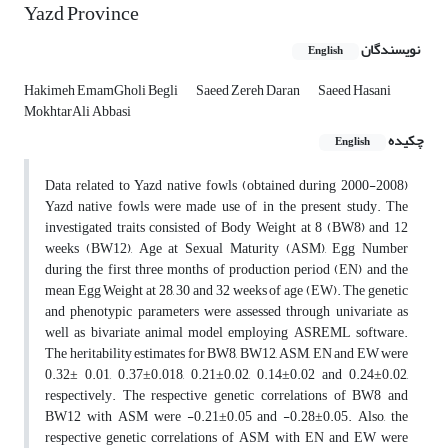
Yazd Province
نویسندگان
English
Hakimeh EmamGholi Begli
Saeed Zereh Daran
Saeed Hasani
MokhtarAli Abbasi
چکیده
English
Data related to Yazd native fowls (obtained during 2000-2008)
Yazd native fowls were made use of in the present study. The
investigated traits consisted of Body Weight at 8 (BW8) and 12
weeks (BW12), Age at Sexual Maturity (ASM), Egg Number
during the first three months of production period (EN) and the
mean Egg Weight at 28, 30 and 32 weeks of age (EW). The genetic
and phenotypic parameters were assessed through univariate as
well as bivariate animal model employing ASREML software.
The heritability estimates for BW8, BW12, ASM, EN and EW were
0.32± 0.01, 0.37±0.018, 0.21±0.02, 0.14±0.02 and 0.24±0.02,
respectively. The respective genetic correlations of BW8 and
BW12 with ASM were -0.21±0.05 and -0.28±0.05. Also, the
respective genetic correlations of ASM with EN and EW were