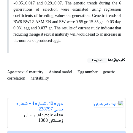
-0.95±0.017 and 0.29±0.07. The genetic trends during the 6
generations of selection were estimated using regression
coefficients of breeding values on generation. Genetic trends of
BW8, BW12, ASM, EN and EW were 9.55 gr, 15.35 gr, -0.03 day,
0.031 egg and 0.037 gr. The results of current study indicate that
reducing the age at sexual maturity will would lead to an increase in
the number of produced eggs.
کلیدواژه‌ها
English
Age at sexual maturity
Animal model
Egg number
genetic
correlation
heritability
دوره 40، شماره 4 - شماره
پیاپی 238797
مجله علوم دامی ایران
زمستان 1388