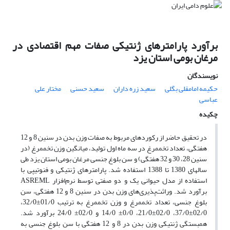
برآورد پارامترهای ژنتیکی صفات مهم اقتصادی در
مرغان بومی استان یزد
نویسندگان
حکیمه امامقلی بگلی
سعید زره داران
سعید حسنی
مختار علی
عباسی
چکیده
در تحقیق حاضر از رکوردهای مربوط به صفات وزن بدن در سنین 8 و 12
هفتگی، تعداد تخم‎مرغ در سه ماه اول تولید، میانگین وزن تخم‎مرغ (در
سنین 28، 30 و 32 هفتگی) و سن بلوغ جنسی مرغان بومی استان یزد طی
سال‎های 1380 تا 1388 استفاده شد. پارامترهای ژنتیکی و فنوتیپی با
استفاده از مدل حیوانی یک و دو صفتی توسط نرم‌افزار ASREML
برآورد شد. وراثت‌پذیری‌های وزن بدن در سنین 8 و 12 هفتگی، سن
بلوغ جنسی، تعداد تخم‎مرغ و وزن تخم‎مرغ به ترتیب 01/0±32/0،
02/0±37/0، 02/0±21/0، 0/0± 14/0 و 02/0± 24/0 برآورد شد.
همبستگی ژنتیکی ‌‌وزن بدن در 8 و 12 هفتگی با سن بلوغ جنسی به