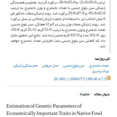
ترتیب 05/0±21/0- و 05/0±28/0- برآورد گردید. همچنین همبستگی
ژنتیکی سن بلوغ جنسی با تعداد تخم‎مرغ و وزن تخم‎مرغ به ترتیب
02/0±95/0- و 07/0±29/0 برآورد شد. روند ژنتیکی صفات مذکور طی
6 نسل انتخاب نیز با استفاده از تابعیت ارزش اصلاحی بر نسل برآورد
شد. روند ژنتیکی صفات وزن بدن در 8 و 12 هفتگی، سن بلوغ جنسی،
تعداد تخم‎مرغ و وزن تخم‎مرغ به ترتیب 55/9 گرم، 35/15 گرم، 03/0-
روز، 031/0 عدد و 037/0 گرم تخمین زده شد. نتایج این تحقیق نشان
داد که کاهش سن بلوغ جنسی باعث افزایش تعداد تخم‎مرغ خواهد
شد.
کلیدواژه‌ها
تعداد تخم‎مرغ
سن بلوغ جنسی
مدل حیوانی
همبستگی ژنتیکی
وراثت‌پذیری
20.1001.1.20084773.1388.40.4.7.5
عنوان مقاله
English
Estimation of Genetic Parameters of
Economically Important Traits in Native Fowl,