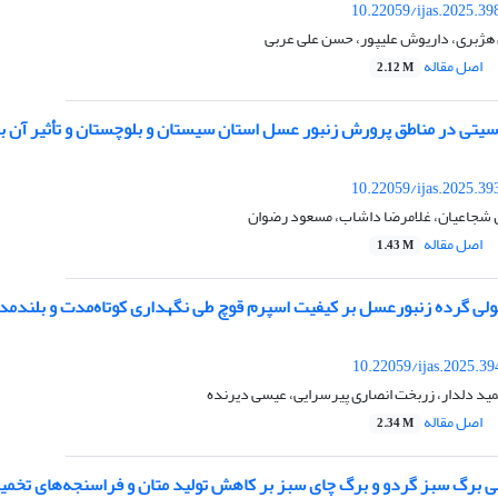
10.22059/ijas.2025.3
 هژبری، داریوش علیپور، حسن علی عربی
اصل مقاله
2.12 M
تی در مناطق پرورش زنبور عسل استان سیستان و بلوچستان و تأثیر آن بر
10.22059/ijas.2025.3
ل شجاعیان، غلامرضا داشاب، مسعود رضوان
اصل مقاله
1.43 M
نولی گرده زنبورعسل بر کیفیت اسپرم قوچ طی نگهداری کوتاه‌مدت و بلندم
10.22059/ijas.2025.3
ید دلدار، زربخت انصاری پیرسرایی، عیسی دیرنده
اصل مقاله
2.34 M
کلی برگ سبز گردو و برگ چای سبز بر کاهش تولید متان و فراسنجه‌های تخم