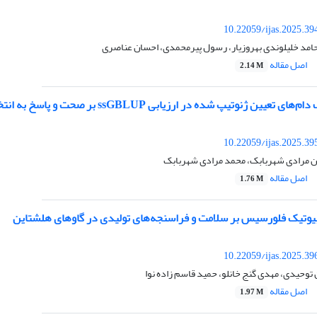
10.22059/ijas.2025.3
حامد خلیلوندی بهروزیار، رسول پیرمحمدی، احسان عناصری
اصل مقاله
2.14 M
ژنوتیپ شده در ارزیابی ssGBLUP بر صحت و پاسخ به انتخاب: یک مطالعه شبیه‌سازی
10.22059/ijas.2025.3
ن مرادی شهربابک، محمد مرادی شهربابک
اصل مقاله
1.76 M
بیوتیک فلورسیس بر سلامت و فراسنجه‌های تولیدی در گاو‌های هلشتاین
10.22059/ijas.2025.3
 توحیدی، مهدی گنج خانلو، حمید قاسم زاده نوا
اصل مقاله
1.97 M