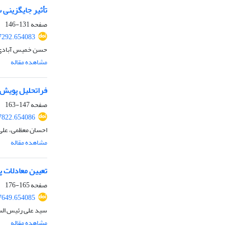
تأثیر جایگزینی 
صفحه
131-146
97292.654083
حسن خمیس آبادی، 
مشاهده مقاله
فراتحلیل پویش 
صفحه
147-163
97822.654086
احسان معظمی، علی 
مشاهده مقاله
تعیین معادلات 
صفحه
165-176
97649.654085
سید علی رئیس السا
مشاهده مقاله