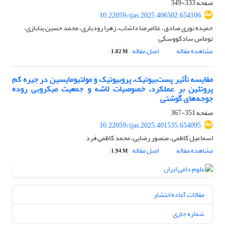
صفحه
333-349
10.22059/ijas.2025.406502.654106
حمیده نوری صادق، غلامرضا داشاب، زهرا رودباری، محمد حسین بنابازی،
توماس سادکووسکی
مشاهده مقاله
اصل مقاله
1.82 M
مقایسه تأثیر پست‌بیوتیک، پروبیوتیک و مولتیومایسین در جیره کم
پروتئین بر عملکرد، خصوصیات لاشه و جمعیت میکروبی روده
جوجه‌های گوشتی
صفحه
351-367
10.22059/ijas.2025.401535.654095
اسماعیل کاظمی، منصور رضایی، محمد کاظمی فرد
مشاهده مقاله
اصل مقاله
1.94 M
مقالات آماده انتشار
شماره جاری