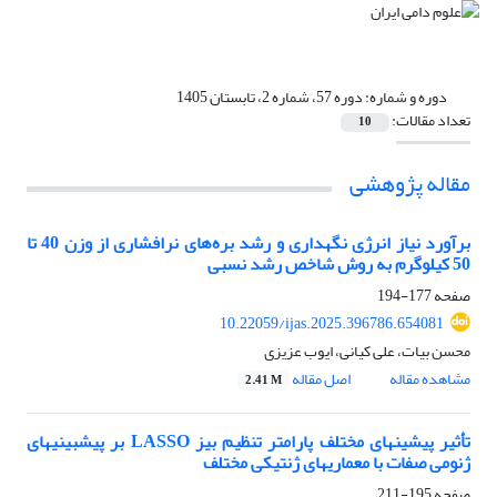
دوره و شماره:
دوره 57، شماره 2، تابستان 1405
تعداد مقالات:
10
مقاله پژوهشی
برآورد نیاز انرژی نگهداری و رشد بره‌های نرافشاری از وزن 40 تا
50 کیلوگرم به روش شاخص رشد نسبی
صفحه
177-194
10.22059/ijas.2025.396786.654081
محسن بیات، علی کیانی، ایوب عزیزی
مشاهده مقاله
اصل مقاله
2.41 M
تأثیر پیشین‏های مختلف پارامتر تنظیم بیز LASSO بر پیش‏بینی‏های
ژنومی صفات با معماری‏های ژنتیکی مختلف
صفحه
195-211