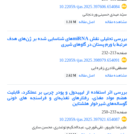
10.22059/ijas.2025.397606.654084
سیّد مهدی حسینی وردنجانی
مشاهده مقاله
اصل مقاله
1.31 M
بررسی تحلیلی نقش miRNAهای شناسایی شده بر ژن‌های هدف
مرتبط با ورم پستان در گاوهای شیری
صفحه
213-232
10.22059/ijas.2025.398979.654091
مصطفی قادری زفره ایی
مشاهده مقاله
اصل مقاله
2.62 M
بررسی اثر استفاده از لیپیدول و پودر چربی بر عملکرد، قابلیت‌
هضم مواد مغذی، رفتارهای تغذیه‌ای و فراسنجه های خونی
گوساله‌های شیرخوار هلشتاین
صفحه
233-250
10.22059/ijas.2025.397921.654087
علیرضا علیپور، تقی قورچی، عبدالحکیم توغدری، محسن ساری