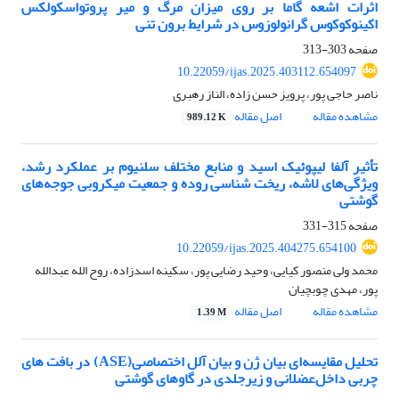
اثرات اشعه گاما بر روی میزان مرگ و میر پروتواسکولکس
اکینوکوکوس گرانولوزوس در شرایط برون تنی
صفحه
303-313
10.22059/ijas.2025.403112.654097
ناصر حاجی پور، پرویز حسن زاده، الناز رهبری
مشاهده مقاله
اصل مقاله
989.12 K
تأثیر آلفا لیپوئیک اسید و منابع مختلف سلنیوم بر عملکرد رشد،
ویژگی‌های لاشه، ریخت شناسی روده و جمعیت میکروبی جوجه‌های
گوشتی
صفحه
315-331
10.22059/ijas.2025.404275.654100
محمد ولی منصور کیایی، وحید رضایی پور، سکینه اسدزاده، روح الله عبدالله
پور، مهدی چوبچیان
مشاهده مقاله
اصل مقاله
1.39 M
تحلیل مقایسه‌ای بیان ژن و بیان آلل اختصاصی(ASE) در بافت های
چربی‌ داخل‌عضلانی و زیرجلدی در گاوهای گوشتی