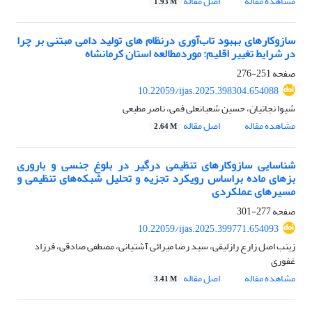
مشاهده مقاله
اصل مقاله
1.93 M
سازوکارهای بهبود تاب‌آوری درنظام های تولید دامی مبتنی بر چرا
در شرایط تغییر اقلیم: موردمطالعه استان کرمانشاه
صفحه
251-276
10.22059/ijas.2025.398304.654088
شیوا نجاتیان، حسین شعبانعلی فمی، ناصر مطیعی
مشاهده مقاله
اصل مقاله
2.64 M
شناسایی سازوکارهای تنظیمی درگیر در بلوغ جنسی و باروری
بزهای ماده براساس رویکرد تجزیه و تحلیل شبکه‌های تنظیمی و
مسیرهای عملکردی
صفحه
277-301
10.22059/ijas.2025.399771.654093
زینب اصل زارع رازلیقی، سید رضا میرائی آشتیانی، مصطفی صادقی، فرزاد
غفوری
مشاهده مقاله
اصل مقاله
3.41 M