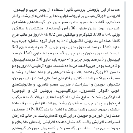
هدف از این پژوهش بررسی تأثیر استفاده از پودر چربی و لیپدول
افزودنی خوراکی مبتنی بر لیزوفسفولیپیدها بر شاخص‌های رشد، رفتار
تغذیه‌ای، قابلیت هضم و متابولیسم خون در گوساله‌های هلشتاین
شیرخوار بود. بدین منظور، 36 رأس گوساله نر هلشتاین با میانگین
وزنی 6/0 ± 3/38 کیلوگرم و میانگین سن 0/2 ±0/7 روز در قالب طرح
کاملاً تصادفی به روش فاکتوریل 2×2 به چهار گروه شامل: جیره پایه
حاوی 15/0 درصد لیپیدول بدون پودر چربی، 2-جیره پایه حاوی 3/0
درصد لیپیدول بدون پودر چربی، 3- جیره پایه حاوی 15/0 درصد
لیپیدول و 3 درصد پودر چربی و 4- جیره پایه حاوی 3/0 درصد لیپیدول
و 3 درصد پودر چربی اختصاص داده شدند. دوره آزمایش 60 روز بود و
تا سن 67 روزگی ادامه یافت و شاخص‌هایی از جمله عملکرد رشد و
مصرف خوراک، رشد اسکلتی، رفتارهای تغذیه‌ای (مدت زمان خوردن،
نشخوار، جویدن و استراحت)، ضرایب هضم ظاهری، و متابولیت‌های
خونی (گلوکز، کلسترول، تری‌گلیسیرید، پروتئین کل و آلبومین)
اندازه‌گیری شدند. نتایج نشان داد گوساله‌های دریافت‌کننده ترکیب
لیپیدول و پودر چربی، بیشترین رشد روزانه، افزایش مصرف ماده
خشک و بهبود نسبی رشد اسکلتی را نشان دادندP< 0.05) ). همچنین
مدت زمان خوردن و جویدن در این گروه کاهش یافت، در حالی که زمان
استراحت افزایش یافت، که نشان‌دهنده افزایش راندمان تغذیه‌ای و
بهبود سیری بود. غلظت تری‌گلیسیرید و کلسترول خون در گروه‌های