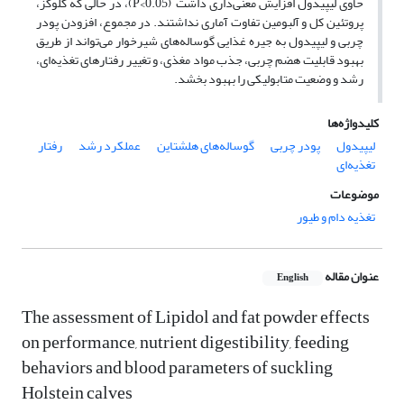
حاوی لیپیدول افزایش معنی‌داری داشت (P<0.05)، در حالی که گلوکز،
پروتئین کل و آلبومین تفاوت آماری نداشتند. در مجموع، افزودن پودر
چربی و لیپیدول به جیره غذایی گوساله‌های شیرخوار می‌تواند از طریق
بهبود قابلیت هضم چربی، جذب مواد مغذی، و تغییر رفتارهای تغذیه‌ای،
رشد و وضعیت متابولیکی را بهبود بخشد.
کلیدواژه‌ها
لیپیدول
پودر چربی
گوساله‌های هلشتاین
عملکرد رشد
رفتار
تغذیه‌ای
موضوعات
تغذیه دام و طیور
عنوان مقاله
English
The assessment of Lipidol and fat powder effects
on performance, nutrient digestibility, feeding
behaviors and blood parameters of suckling
Holstein calves