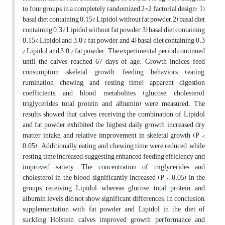
to four groups in a completely randomized 2×2 factorial design: 1)
basal diet containing 0.15% Lipidol without fat powder, 2) basal diet
containing 0.3% Lipidol without fat powder, 3) basal diet containing
0.15% Lipidol and 3.0 % fat powder, and 4) basal diet containing 0.3
% Lipidol and 3.0 % fat powder. The experimental period continued
until the calves reached 67 days of age. Growth indices, feed
consumption, skeletal growth, feeding behaviors (eating,
rumination, chewing, and resting time), apparent digestion
coefficients, and blood metabolites (glucose, cholesterol,
triglycerides, total protein, and albumin) were measured. The
results showed that calves receiving the combination of Lipidol
and fat powder exhibited the highest daily growth, increased dry
matter intake, and relative improvement in skeletal growth (P <
0.05). Additionally, eating and chewing time were reduced, while
resting time increased, suggesting enhanced feeding efficiency and
improved satiety. The concentration of triglycerides and
cholesterol in the blood significantly increased (P < 0.05) in the
groups receiving Lipidol, whereas glucose, total protein, and
albumin levels did not show significant differences. In conclusion,
supplementation with fat powder and Lipidol in the diet of
suckling Holstein calves improved growth performance and