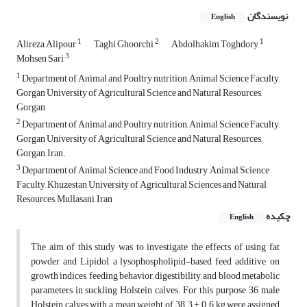
نویسندگان
English
1
2
1
Alireza Alipour
Taghi Ghoorchi
Abdolhakim Toghdory
3
Mohsen Sari
1
Department of Animal and Poultry nutrition, Animal Science Faculty,
Gorgan University of Agricultural Science and Natural Resources,
Gorgan
2
Department of Animal and Poultry nutrition, Animal Science Faculty,
Gorgan University of Agricultural Science and Natural Resources,
Gorgan, Iran.
3
Department of Animal Science and Food Industry, Animal Science
Faculty, Khuzestan University of Agricultural Sciences and Natural
Resources, Mullasani, Iran
چکیده
English
The aim of this study was to investigate the effects of using fat
powder and Lipidol, a lysophospholipid-based feed additive, on
growth indices, feeding behavior, digestibility, and blood metabolic
parameters in suckling Holstein calves. For this purpose, 36 male
Holstein calves with a mean weight of 38.3 ± 0.6 kg were assigned