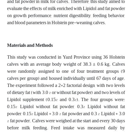
and fat powder in milk for calves. Therefore, this study aimed to
evaluate the effects of milk enriched with Lipidol and fat powder
on growth performance, nutrient digestibility, feeding behavior,
and blood parameters in Holstein pre-weaning calves.
Materials and Methods
This study was conducted in Yazd Province using 36 Holstein
calves with an average body weight of 38.3 ± 0.6 kg. Calves
were randomly assigned to one of four treatment groups (9
calves per group) and housed individually until 67 days of age.
The experiment followed a 2×2 factorial design, with two levels
of dietary fat (with 3.0 % or without fat powder) and two levels of
Lipidol supplement (0.15% and 0.3%). The four groups were:
0.15% Lipidol without fat powder, 0.3% Lipidol without fat
powder, 0.15% Lipidol + 3.0 % fat powder and 0.3 % Lipidol + 3.0
% fat powder. Calves were weighed at the start and every 30 days
before milk feeding. Feed intake was measured daily by