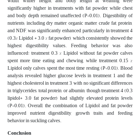
width, wither height, and body length at weaning were
significantly higher in treatments with fat powder, while chest
and body depth remained unaffected (P<0.01). Digestibility of
nutrients, including dry matter, organic matter, crude fat, protein,
and NDF, was significantly enhanced, particularly in treatment 4
(0.3% Lipidol + 3.0 % fat powder), which consistently showed the
highest digestibility values. Feeding behavior was also
influenced: treatment 0.3 % Lipidol without fat powder calves
spent more time eating and chewing, while treatment 0.15 %
Lipidol only calves spent the most time resting (P<0.01). Blood
analysis revealed higher glucose levels in treatment 1 and the
highest cholesterol in treatment 3, with no significant differences
in triglycerides, total protein, or albumin, though treatment 4 (0.3
lipidol+ 3.0 fat powder) had slightly elevated protein levels
(P<0.01). Overall, the combination of Lipidol and fat powder
improved nutrient digestibility, growth traits, and feeding
behavior in suckling calves.
Conclusion