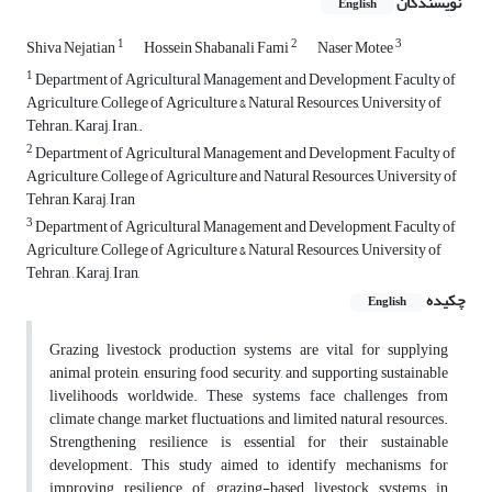
نویسندگان
English
1
2
3
Shiva Nejatian
Hossein Shabanali Fami
Naser Motee
1
Department of Agricultural Management and Development, Faculty of
Agriculture, College of Agriculture & Natural Resources, University of
Tehran,,, Karaj, Iran,.
2
Department of Agricultural Management and Development, Faculty of
Agriculture, College of Agriculture and Natural Resources, University of
Tehran, Karaj, Iran
3
Department of Agricultural Management and Development, Faculty of
Agriculture, College of Agriculture & Natural Resources, University of
Tehran, , Karaj, Iran,
چکیده
English
Grazing livestock production systems are vital for supplying
animal protein, ensuring food security, and supporting sustainable
livelihoods worldwide. These systems face challenges from
climate change, market fluctuations, and limited natural resources.
Strengthening resilience is essential for their sustainable
development. This study aimed to identify mechanisms for
improving resilience of grazing-based livestock systems in