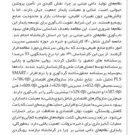
نظام‌های تولید دامی مبتنی بر چرا، نقش کلیدی در تأمین پروتئین
حیوانی، امنیت غذایی و معیشت پایدار جمعیت جهان دارند، اما با
چالش‌هایی چون تغییرات اقلیمی، نوسانات بازار و محدودیت منابع
روبه‌رو هستند. در این شرایط، تقویت تاب‌آوری برای توسعه پایدار این
نظام‌ها ضروری است. این مطالعه باهدف شناسایی سازوکارهای بهبود
تاب‌آوری نظام‌های دامی مبتنی بر چرا در استان کرمانشاه انجام شد.
جامعه آماری شامل ۱۴۰ کارشناس و خبره در حوزه تخصصی مدیریت
امور دام و منابع طبیعی بودند که به روش سرشماری مورد مطالعه قرار
گرفتند. از بین این کارشناسان ۱۳۱ نفر (با نرخ پاسخگویی 93 درصد)
پرسشنامه های تحقیق را تکمیل کردند. روایی محتوایی و پایایی
پرسشنامه توسط اعضای هیات علمی و کارشناسان تایید شدند .داده‌ها
به‌وسیله پرسشنامه محقق‌ساخته گردآوری و با نرم افزار SMART-
PLS تحلیل شد. نتایج نشان داد سازوکارهای اقتصادی (786/0β=)،
زیست‌محیطی (652/0β=)، مدیریتی (620/0β=)، قانونی (609/0β=)، فنی
(587/0β=) و اجتماعی (529/0β=) بیشترین تأثیر را بر تاب‌آوری دارند.
مهم‌ترین سازوکارهای اقتصادی شامل تنوع‌بخشی به معیشت دامداران،
بهبود دسترسی به اعتبارات و افزایش حمایت‌های بیمه‌ای است که باعث
کاهش وابستگی، تقویت توان اقتصادی و محافظت در برابر خسارات
می‌شود. در بُعد زیست‌محیطی، کشت علوفه‌های مقاوم به کم‌آبی و اجرای
عملیات آبخیزداری برای ذخیره نزولات، اهمیت بالایی دارد. به‌طورکلی،
پایداری نظام‌های دامی مبتنی بر چرا در کرمانشاه نیازمند رویکردی