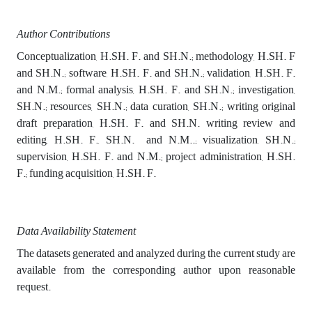
Author Contributions
Conceptualization, H.SH. F. and SH.N.; methodology, H.SH. F
and SH.N.; software, H.SH. F. and SH.N.; validation, H.SH. F.
and N.M.; formal analysis, H.SH. F. and SH.N.; investigation,
SH.N.; resources, SH.N.; data curation, SH.N.; writing original
draft preparation, H.SH. F. and SH.N. writing review and
editing, H.SH. F., SH.N. and N.M..; visualization, SH.N.;
supervision, H.SH. F. and N.M.; project administration, H.SH.
F.; funding acquisition, H.SH. F.
Data Availability Statement
The datasets generated and analyzed during the current study are
available from the corresponding author upon reasonable
request.