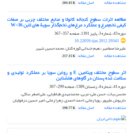
مشاهده مقاله
اصل مقاله
204.45 K
مطالعه اثرات سطوح کنجاله کانولا و منابع مختلف چربی بر صفات
کیفی تخم‌مرغ و عملکرد مرغ‌های تخم‌گذار سویۀ های لاین W-36
دوره 43، شماره 3، پاییز 1391، صفحه
357-367
10.22059/ijas.2012.29343
علیرضا صفامهر، نعیم خندانی کوزه کنان، محمدحسین شهیر
مشاهده مقاله
اصل مقاله
217.15 K
اثر سطوح مختلف ویتامین E و روغن سویا بر عملکرد تولیدی و
سلامت غده پستان در گاوهای هلشتاین
دوره 41، شماره 4، زمستان 1389، صفحه
299-307
محسن بیات، حسن علی¬عربی، محمدمهدی طباطبایی، علی اصغر ساکی،
داریوش علیپور، پویا زمانی، احمد احمدی، زهرا زمانی، امیر حسین دزفولیان
مشاهده مقاله
اصل مقاله
190.77 K