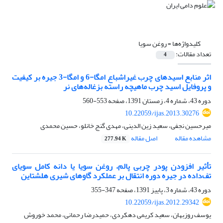
کلیدواژه‌ها =
روغن سویا
تعداد مقالات:
4
اثر منابع اسیدهای چرب غیراشباع امگا-6 و امگا-3 جیره بر کیفیت
و پروفایل اسید چرب ماهیچه راسته بزغاله‌های نر
دوره 43، شماره 4، زمستان 1391، صفحه
553-560
10.22059/ijas.2013.30276
میرحسین نجفی، سعید زین الدینی، مهدی گنج خانلو، حسین محمدی
مشاهده مقاله
اصل مقاله
277.94 K
تأثیر افزودن پودر چربی پالم، روغن سویا یا دانه کامل سویای
تف‌داده در جیره دوره انتقال بر عملکرد گاوهای شیری هلشتاین
دوره 43، شماره 3، پاییز 1391، صفحه
347-355
10.22059/ijas.2012.29342
یوسف روزبهان، سعید کریمی دهکردی، حمیدرضا رحمانی، محمد خوروش