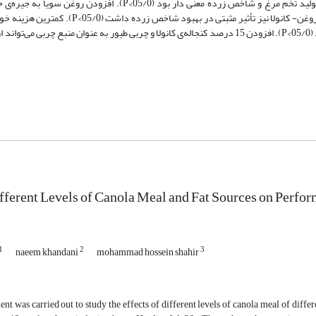
کنجاله‌ی کانولا، باعث افزایش درصد تولید تخم‌مرغ شد (05/0>P). استفاده از روغن- کانولا نیز تأثی
هر کیلوگرم تخم مرغ متعلق به جیره‌ی 15درصد کنجاله‌ی کانولا و چربی طیور بود (05/0>P). افزودن 15 درصد کنجاله‌ی کانولا و چربی طیور به عنوان من
ifferent Levels of Canola Meal and Fat Sources on Perfo
1
2
3
naeem khandani
mohammad hossein shahir
nt was carried out to study the effects of different levels of canola meal of differ