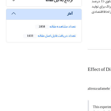
نگرفتند. اثر اصلی منبع چربی و اثر متقابل بین سطوح کنجاله و نوع چربی بر تولید تخم مرغ و شاخص زرده معنی دار بود (05/0>P). افزودن روغن سویا به جیره‌ی حاوی 15 درصد
ر مثبتی در بهبود شاخص زرده داشت (05/0>P). کمترین هزینه خوراک برای تولید
بع چربی می‌تواند از لحاظ اقتصادی
آمار
تعداد مشاهده مقاله
2,858
تعداد دریافت فایل اصل مقاله
1,633
Effect of D
alireza safamehr
This experime