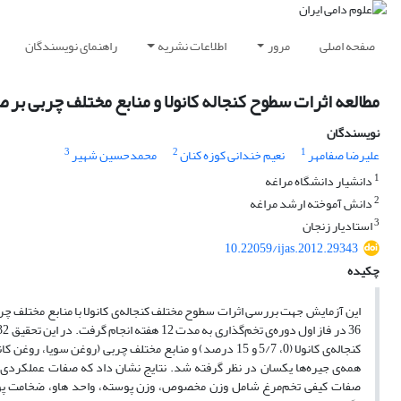
صفحه اصلی
مرور
اطلاعات نشریه
راهنمای نویسندگان
مطالعه اثرات سطوح کنجاله کانولا و منابع مختلف چربی بر صف
نویسندگان
3
2
1
علیرضا صفامهر
نعیم خندانی کوزه کنان
محمدحسین شهیر
1
دانشیار دانشگاه مراغه
2
دانش آموخته ارشد مراغه
3
استادیار زنجان
10.22059/ijas.2012.29343
چکیده
همه‌ی جیره‌ها یکسان در نظر گرفته شد. نتایج نشان داد که صفات عملکردی 
صفات کیفی تخم‌مرغ شامل وزن مخصوص، وزن پوسته، واحد هاو، ضخامت پوسته