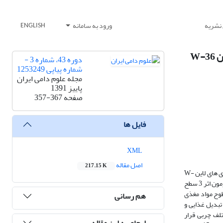
 نشریه
ورود به سامانه
ENGLISH
W-
دوره 43، شماره 3 -
شماره پیاپی 1253249
مجله علوم دامی ایران
پاییز 1391
صفحه
357-367
فایل ها
XML
اصل مقاله
217.15 K
این آزمایش جهت بررسی اثرات سطوح مختلف کنجاله‌ی کانولا با منابع مختلف چربی، بر صفات کیفی تخم‌مرغ، عملکرد و کلسترول زرده‌ی تخم‌مرغ مرغ‌های تخم‌گذار تجاری های لاین W-
36 در فاز اول دوره‌ی تخم‌گذاری به مدت 12 هفته انجام گرفت. در این تحقیق 432 قطعه مرغ تخم‌گذار در قالب آزمایش فاکتوریل 4×3 با طرح پایه‌ی کاملاً تصادفی برای آزمون اثر 3 سطح
 هر تکرار مورد استفاده گرفت. سطوح مواد مغذی
هم رسانی
تبدیل غذایی و
لف چربی قرار
ارجاع به این مقاله