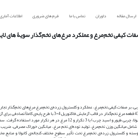
ارسال مقاله
داوران
تماس با ما
فرم های ضروری
اطلاعات آماری
ات کیفی تخم‌مرغ و عملکرد مرغ‌های تخم‌گذار سویۀ های لاین 36
کنجاله‌ی کانولا (0، 5/7 و 15 درصد) و منابع مختلف چربی (روغن سویا، روغن کانولا، چربی طیور و اسید چرب) با 3 تکرار و 12 مرغ در
شامل میانگین وزن تخم‌مرغ، تولید توده‌ای تخم مرغ، میانگین خوراک مصرفی، ضریب 
 و کلسترول زرده‌ی تخم‌مرغ تحت تأثیر سطوح مختلف کنجاله‌ی کانولا و منابع مخت