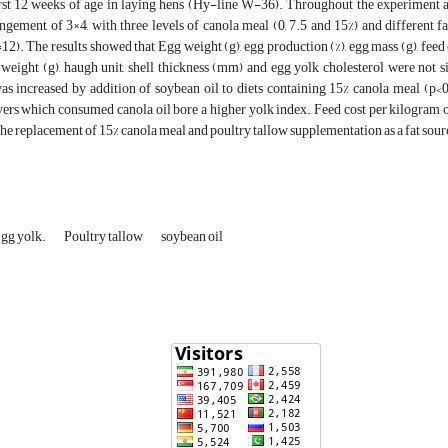
irst 12 weeks of age in laying hens (Hy-line W-36). Throughout the experiment 
angement of 3×4, with three levels of canola meal (0, 7.5 and 15%) and different fat
=12). The results showed that Egg weight (g), egg production (%), egg mass (g), feed 
l weight (g), haugh unit, shell thickness (mm) and egg yolk cholesterol were not 
as increased by addition of soybean oil to diets containing 15% canola meal (p<
ers which consumed canola oil bore a higher yolk index. Feed cost per kilogram of
The replacement of 15% canola meal and poultry tallow supplementation as a fat source
gg yolk.
Poultry tallow
soybean oil