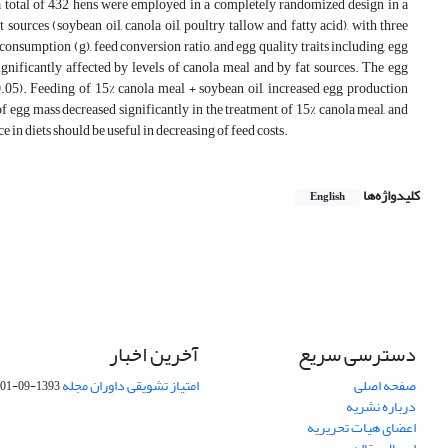
a total of 432 hens were employed in a completely randomized design in a
 sources (soybean oil, canola oil, poultry tallow and fatty acid), with three
consumption (g), feed conversion ratio, and egg quality traits including, egg
significantly affected by levels of canola meal and by fat sources. The egg
0.05). Feeding of 15% canola meal + soybean oil, increased egg production
 egg mass decreased significantly in the treatment of 15% canola meal, and
 in diets should be useful in decreasing of feed costs.
کلیدواژه‌ها
English
دسترسی سریع
آخرین اخبار
صفحه اصلی
امتیاز تشویقی داوران مجله
1393-09-01
درباره نشریه
اعضای هیات تحریریه