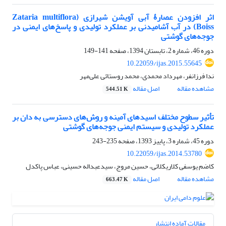
اثر افزودن عصارۀ آبی آویشن شیرازی (Zataria multiflora
Boiss) در آب آشامیدنی بر عملکرد تولیدی و پاسخ‌های ایمنی در
جوجه‌های گوشتی
دوره 46، شماره 2، تابستان 1394، صفحه
141-149
10.22059/ijas.2015.55645
ندا فرزانفر، مهرداد محمدی، محمد روستائی علی‌مهر
مشاهده مقاله
اصل مقاله
544.51 K
تأثیر سطوح مختلف اسیدهای آمینه و روش‌های دسترسی به دان بر
عملکرد تولیدی و سیستم ایمنی جوجه‌های گوشتی
دوره 45، شماره 3، پاییز 1393، صفحه
235-243
10.22059/ijas.2014.53780
کاضم یوسفی کلاریکلائی، حسین مروج، سیدعبداله حسینی، عباس پاکدل
مشاهده مقاله
اصل مقاله
663.47 K
مقالات آماده انتشار