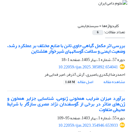
کلیدواژه‌ها =
سیستم ایمنی
تعداد مقالات:
6
بررسی اثر مکمل گیاهی حاوی تانن با منابع مختلف بر عملکرد رشد،
وضعیت ایمنی و سلامت گوساله‫های شیرخوار هلشتاین‬
دوره 57، شماره 1، بهار 1405، صفحه
1-18
10.22059/ijas.2025.385892.654041
احمدرضا ایکدری باصیری، آرش آذرفر، امیر فدایی فر
مشاهده مقاله
اصل مقاله
1.68 M
برآورد میزان ضرایب همخونی ژنومی، شناسایی جزایر همخون و
ژن‌های متاثر در برخی از گوسفندان نژاد مصری سازگار با شرایط
محیطی متفاوت
دوره 55، شماره 1، بهار 1403، صفحه
95-109
10.22059/ijas.2023.354946.653933