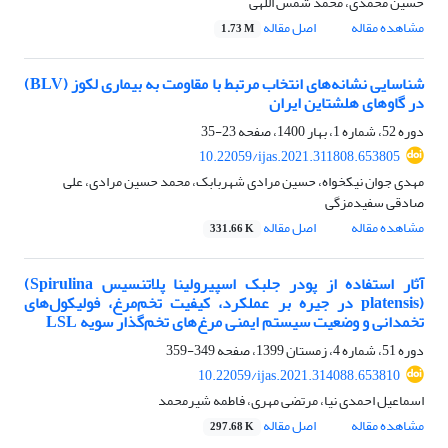
حسین محمدی، محمد شمس اللهی
مشاهده مقاله
اصل مقاله
1.73 M
شناسایی نشانه‌های انتخاب مرتبط با مقاومت به بیماری لکوز (‏BLV‏)
در گاوهای هلشتاین ایران‏
دوره 52، شماره 1، بهار 1400، صفحه
23-35
10.22059/ijas.2021.311808.653805
مهدی جوان نیکخواه، حسین مرادی شهربابک، محمد حسین مرادی، علی
صادقی سفیدمزگی
مشاهده مقاله
اصل مقاله
331.66 K
آثار استفاده از پودر جلبک اسپیرولینا پلاتنسیس ‏‎(Spirulina
platensis)‎‏ در جیره بر عملکرد، کیفیت ‏تخم‌مرغ، فولیکول‌های
تخمدانی و وضعیت سیستم ایمنی مرغ‌های تخم‌گذار سویه ‏LSL
دوره 51، شماره 4، زمستان 1399، صفحه
349-359
10.22059/ijas.2021.314088.653810
اسماعیل احمدی نیا، مرتضی مهری، فاطمه شیرمحمد
مشاهده مقاله
اصل مقاله
297.68 K