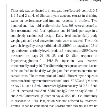
English
This study was conducted to investigate the effect of0 (control), 0.5,
1, 1.5 and 2 ml/L of Shirazi thyme aqueous extract in drinking
water on performance and immune response in broilers. Two
hundred one- day- old broiler chicks (Ross 308) were allocated to
five treatments with four replicates and 10 birds per cage in a
completely randomized design. Daily feed intake, daily body
weight gain and feed conversion ratio were measured. The birds
were chalenged by sheep red blood cell (SRBC) on days 8 and 22 of
age and serum antibody levels produced in response to SRBC were
measured on days 21, 28, 35 and 42. Skin response to
Phytohemagglutinin-P (PHA-P) injection was assessed
intradermally on day 16. The Shirazi thyme aqueous extract had no
effect on feed intake, daily weight gain, feed conversion ratio and
carcass traits. The consumption of 2 ml/L Shirazi thyme aqueous
extract in drinking water increased total Anti-SRBC and IgM titers
on day 21; 1 and 1.5 ml/L increased IgM titer on day 28; 0.5, 1.5 and
2 ml/L increased total Anti-SRBC and IgG titers on day 35 and 1.5
and 2 ml/L increased IgG titer on day 42 (P<0.05). Cell immunity
in response to PHA-P injection was not affected by treatment
groups. It can be concluded that
Zataria
multifora
Boiss
have no