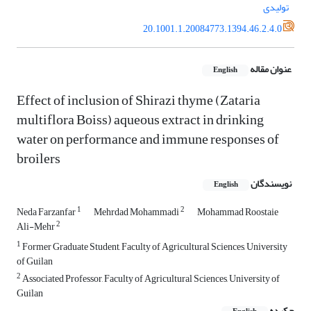
تولیدی
20.1001.1.20084773.1394.46.2.4.0
عنوان مقاله
English
Effect of inclusion of Shirazi thyme (Zataria
multiflora Boiss) aqueous extract in drinking
water on performance and immune responses of
broilers
نویسندگان
English
1
2
Neda Farzanfar
Mehrdad Mohammadi
Mohammad Roostaie
2
Ali-Mehr
1
Former Graduate Student, Faculty of Agricultural Sciences, University
of Guilan
2
Associated Professor, Faculty of Agricultural Sciences, University of
Guilan
چکیده