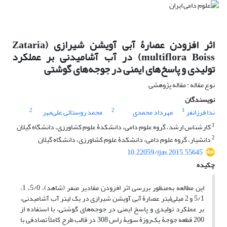
اثر افزودن عصارۀ آبی آویشن شیرازی (Zataria
multiflora Boiss) در آب آشامیدنی بر عملکرد
تولیدی و پاسخ‌های ایمنی در جوجه‌های گوشتی
نوع مقاله : مقاله پژوهشی
نویسندگان
2
2
1
ندا فرزانفر
مهرداد محمدی
محمد روستائی علی‌مهر
1
کارشناس ارشد، گروه علوم دامی، دانشکدۀ علوم کشاورزی، دانشگاه گیلان
2
دانشیار، گروه علوم دامی، دانشکدۀ علوم کشاورزی، دانشگاه گیلان
10.22059/ijas.2015.55645
چکیده
این مطالعه به‌منظور بررسی اثر افزودن مقادیر صفر (شاهد)، 5/0، 1،
5/1 و 2 میلی‌لیتر عصارۀ آبی آویشن شیرازی در یک لیتر آب آشامیدنی،
بر عملکرد تولیدی و پاسخ ایمنی در جوجه‌های گوشتی، با استفاده از
200 قطعه جوجۀ یک‌روزۀ سویۀ راس 308 در قالب طرح کاملاً تصادفی با