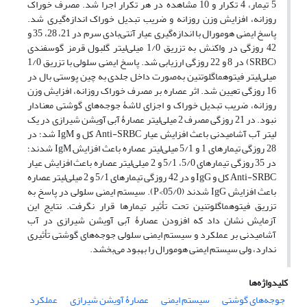
5 تیمار، 4 تکرار و 10 مشاهده در هر تکرار اجرا شد. مصرف خوراک
روزانه، افزایش وزن روزانه و ضریب تبدیل خوراک اندازه‌گیری شد.
پاسخ ایمنی هومورال با اندازه‌گیری عیار آنتی‌بادی سرم در 21، 28، 35 و
42 روزگی در واکنش به تزریق 1/0 میلی‌لیتر گلبول قرمز گوسفندی
(SRBC) در 8 و 22 روزگی ارزیابی شد. پاسخ ایمنی سلولی با تزریق 1/0
میلی‌لیتر فیتوهماگلوتنین به‌صورت داخل جلدی به چین پوستی بال در
16 روزگی تعیین شد. اثر عصاره بر مصرف خوراک روزانه، افزایش وزن
روزانه، ضریب تبدیل خوراک و اجزای لاشۀ جوجه‌های گوشتی معنادار
نبود. در 21 روزگی مصرف 2 میلی‌لیتر عصارۀ آبی آویشن شیرازی در یک
لیتر آب آشامیدنی باعث افزایش عیار Anti-SRBC کل و IgM شد؛ در
28 روزگی تیمارهای 1 و 5/1 میلی‌لیتر عصاره باعث افزایش IgM شدند؛
در 35 روزگی تیمارهای 5/0، 5/1 و 2 میلی‌لیتر عصاره باعث افزایش عیار
Anti-SRBC کل و IgG و در 42 روزگی تیمارهای 5/1 و 2 میلی‌لیتر عصاره
باعث افزایش IgG شدند (05/0>P). سیستم ایمنی سلولی در پاسخ به
تزریق فیتوهماگلوتنین تحت تأثیر تیمارها قرار نگرفت. نتایج این
آزمایش نشان داد که افزودن عصارۀ آبی آویشن شیرازی در آب
آشامیدنی بر عملکرد و سیستم ایمنی سلولی جوجه‌های گوشتی تأثیری
ندارد، ولی سیستم ایمنی هومورال را بهبود می‌بخشد.
کلیدواژه‌ها
جوجه‌های گوشتی
سیستم ایمنی
عصارۀ آویشن شیرازی
عملکرد