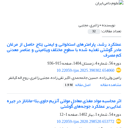
نویسنده =
زاغری، مجتبی
تعداد مقالات:
32
عملکرد رشد، پارامترهای استخوانی و ایمنی نِتاج حاصل از مرغان
مادر گوشتی تغذیه شده با سطوح مختلف ویتامینی و عناصر معدنی
کم مصرف
دوره 56، شماره 4، زمستان 1404، صفحه
915-936
10.22059/ijas.2025.390302.654060
رامین ولی زاده، حسین جانمحمدی، اکبر تقی زاده، مجتبی زاغری، روح اله کیانفر
مشاهده مقاله
اصل مقاله
1.9 M
اثر محاسبه مواد مغذی معادل مولتی آنزیم حاوی بتا-ماناناز در جیره
غذایی بر عملکرد ‏جوجه‌های گوشتی
دوره 54، شماره 1، بهار 1402، صفحه
1-12
10.22059/ijas.2020.298520.653772