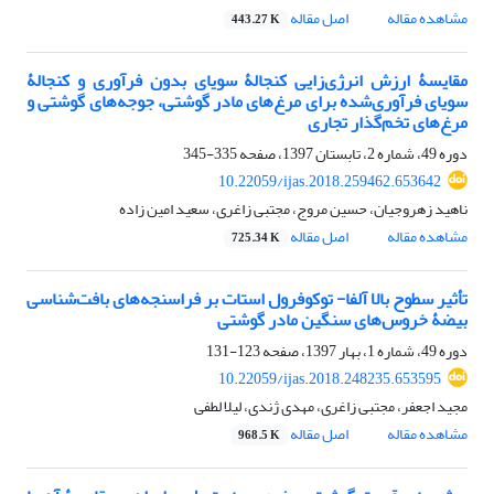
مشاهده مقاله
اصل مقاله
443.27 K
مقایسۀ ارزش انرژی‌زایی کنجالۀ سویای بدون فرآوری و کنجالۀ
سویای فرآوری‌شده برای مرغ‌های‌ مادر گوشتی، جوجه‌های گوشتی و
مرغ‌های تخم‌گذار تجاری
دوره 49، شماره 2، تابستان 1397، صفحه
335-345
10.22059/ijas.2018.259462.653642
ناهید زهروجیان، حسین مروج، مجتبی زاغری، سعید امین زاده
مشاهده مقاله
اصل مقاله
725.34 K
تأثیر سطوح بالا آلفا- توکوفرول استات بر فراسنجه‌های بافت‌شناسی
بیضۀ خروس‌های سنگین‌ مادر گوشتی
دوره 49، شماره 1، بهار 1397، صفحه
123-131
10.22059/ijas.2018.248235.653595
مجید اجعفر، مجتبی زاغری، مهدی ژندی، لیلا لطفی
مشاهده مقاله
اصل مقاله
968.5 K