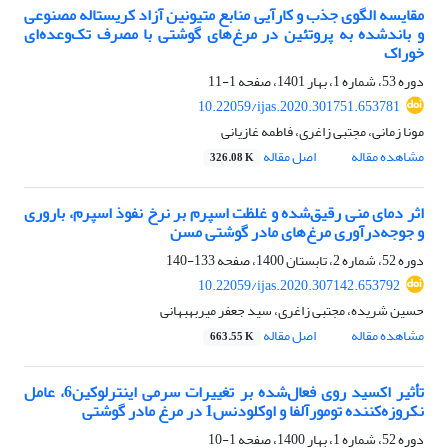
مقایسه الگوی جذب و کارآیی منابع متیونین آزاد کریستاله مصنوعی
و باند‌شده به پروتئین در مرغ‌های‌ ‏گوشتی با مصرف تک‌وعده‌ای
خوراک
دوره 53، شماره 1، بهار 1401، صفحه
1-11
10.22059/ijas.2020.301751.653781
مونا زمانی، مجتبی زاغری، فاطمه غازیانی
مشاهده مقاله
اصل مقاله
326.08 K
اثر دمای‎ ‎منی رقیق‌شده و غلظت اسپرم بر نرخ نفوذ اسپرم، باروری
و جوجه‌درآوری‎ ‎مرغ‌های مادر ‏گوشتی مسن
دوره 52، شماره 2، تابستان 1400، صفحه
133-140
10.22059/ijas.2020.307142.653792
حسین شریده، مجتبی زاغری، سید جعفر میربهبهانی
مشاهده مقاله
اصل مقاله
663.55 K
تأثیر اکسید روی فعال‌شده بر تغییرات سرمی اینترلوکین‌6، عامل
نکروزه‌کننده تومورآلفا و اوکلودنس‌1 ‏در مرغ مادر گوشتی
دوره 52، شماره 1، بهار 1400، صفحه
1-10