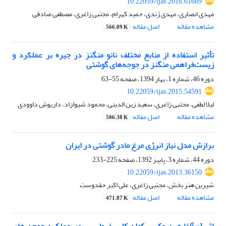
10.22059/ijas.2016.61669
مهدی انصاری، مهدی ژندی، حمید کهرام، مجتبی زاغری، مصطفی صادقی
مشاهده مقاله
اصل مقاله
566.09 K
تأثیر استفاده از منابع مختلف نانو منگنز در جیره بر عملکرد و
زیست‌فراهمی منگنز در جوجه‌های گوشتی
دوره 46، شماره 1، بهار 1394، صفحه
55-63
10.22059/ijas.2015.54591
لیلا لطفی، مجتبی زاغری، سعید زین الدینی، محمود شیوازاد، داریوش داوودی
مشاهده مقاله
اصل مقاله
506.38 K
برازش مدل نیاز انرژی مرغ مادر گوشتی در ایران
دوره 44، شماره 3، پاییز 1392، صفحه
225-233
10.22059/ijas.2013.36150
شیرین هنر بخش، مجتبی زاغری، علی اکبر حقدوست
مشاهده مقاله
اصل مقاله
471.87 K