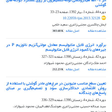
اثر 1- آلفا هیدروکسی کوله¬کلسیفرول بر روی عملکرد جوجه¬های
گوشتی
دوره 44، شماره 1، بهار 1392، صفحه
23-33
10.22059/ijas.2013.32128
ایمان چاکسری، مجتبی زاغری، سعید خلجی
مشاهده مقاله
اصل مقاله
303.68 K
برآورد انرژی قابل متابولیسم معادل مولتی‌آنزیم ناتوزیم P در
جیره‌های با کمبود انرژی قابل متابولیسم
دوره 42، شماره 4، زمستان 1390، صفحه
321-327
احمد ملک زادگان، مجتبی زاغری، محمود شیوازاد
مشاهده مقاله
اصل مقاله
212.23 K
تعیین سطح مناسب متیونین در مرغ‌های مادر گوشتی با استفاده از
روش اقتصادی حداکثرسازی سود و تصمیم‌گیری بر مبنای
پاسخ‌های چندگانه
دوره 42، شماره 4، زمستان 1390، صفحه
329-336
سید عبداله حسینی، مجتبی زاغری، هوشنگ لطف الهیان، محمود شیوازاد،
حسین مروج