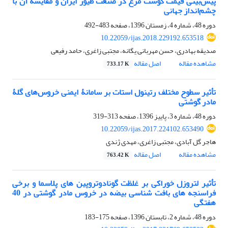
پیش‌بینی قیمت گوشت مرغ در صنعت طیور ایران و مقایسۀ آن با
چشم‌انداز جهانی
دوره 48، شماره 4، زمستان 1396، صفحه
483-492
10.22059/ijas.2018.229192.653518
صدیقه بهادری، حسن مهربانی یگانه، مجتبی زاغری، حامد رفیعی
مشاهده مقاله
اصل مقاله
733.17 K
تأثیر سطوح مختلف رتینول استات بر سامانۀ ایمنی خروس‌های گلۀ
مادر گوشتی
دوره 48، شماره 3، پاییز 1396، صفحه
313-319
10.22059/ijas.2017.224102.653490
هاجر گل آبادی، مجتبی زاغری، مهدی ژندی
مشاهده مقاله
اصل مقاله
763.42 K
تأثیر لتروزل خوراکی بر غلظت گونادوتروپین های پلاسما و برخی
فراسنجه های بافت شناسی بیضه در خروس مادر گوشتی در 40
هفتگی
دوره 48، شماره 2، تابستان 1396، صفحه
175-183