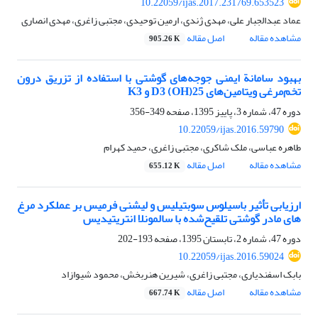
10.22059/ijas.2017.231769.653523
عماد عبدالجبار علی، مهدی ژندی، ارمین توحیدی، مجتبی زاغری، مهدی انصاری
مشاهده مقاله
اصل مقاله
905.26 K
بهبود سامانة ایمنی جوجه‌های گوشتی با استفاده از تزریق درون
تخم‌مرغی ویتامین‌های 25(OH) D3 و K3
دوره 47، شماره 3، پاییز 1395، صفحه
349-356
10.22059/ijas.2016.59790
طاهره عباسی، ملک شاکری، مجتبی زاغری، حمید کهرام
مشاهده مقاله
اصل مقاله
655.12 K
ارزیابی تأثیر باسیلوس سوبتیلیس و لیشنی فرمیس بر عملکرد مرغ
های مادر گوشتی تلقیح‌شده با سالمونلا انتریتیدیس
دوره 47، شماره 2، تابستان 1395، صفحه
193-202
10.22059/ijas.2016.59024
بابک اسفندیاری، مجتبی زاغری، شیرین هنربخش، محمود شیوازاد
مشاهده مقاله
اصل مقاله
667.74 K