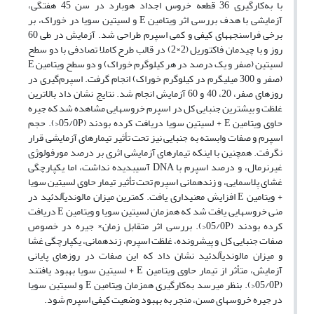
با به‌کارگیری 36 قطعه خروس اجداد هوبارد در سن 45 هفتگی،
آزمایشی با هدف بررسی اثر ویتامین E و لسیتین سویا در خوراک، بر
برخی فراسنجه­های کیفی و کمی اسپرم طراحی شد. آزمایش در طی 60
روز و با چیدمان فاکتوریل (2×2) در قالب طرح کاملا تصادفی با دو سطح
لسیتین (صفر و یک درصد در هر کیلوگرم خوراک) و دو سطح ویتامین E
(صفر و 300 میلی­گرم در کیلوگرم خوراک) انجام گرفت. اسپرم‌گیری در
روزهای صفر، 20، 40 و 60 آزمایش انجام شد. نتایج نشان داد بالاترین
غلظت و بیشترین جنبایی کل در اسپرم خروس­هایی مشاهده شد که جیره
حاوی ویتامین E + لسیتین سویا دریافت کرده بودند (05/0P<). حجم
اسپرم و صفات وابسته به جنبایی نیز تحت تأثیر تیمارهای آزمایشی قرار
نگرفت. همچنین با اینکه تیمارهای آزمایشی اثری بر درصد مورفولوژی
غیرنرمال، و درصد اسپرم با DNA آسیب­دیده نداشت، اما یکپارچگی
غشای پلاسمایی، و زنده­مانی اسپرم تحت تأثیر تیمار حاوی لسیتین سویا
+ ویتامین E افزایش معنی­داری یافت. کمترین میزان مالون­دی­آلدئید در
منی خروس­هایی یافت شد که همزمان لسیتین سویا و ویتامین E دریافت
کرده بودند (05/0P<). بررسی اثر متقابل زمان× جیره در خصوص
صفات جنبایی کل و پیش­رونده، غلظت اسپرم، زنده­مانی، یکپارچگی غشا
و میزان مالون­دی­آلدئید نشان داد که این صفات در روزهای پایانی
آزمایش، متأثر از تیمار حاوی ویتامین E + لسیتین سویا بهبود یافتند
(05/0P<). بنظر می­رسد به‌کارگیری همزمان ویتامین E و لسیتین سویا
در جیره خروس­های مسن، منجر به بهبود وضعیت کیفی اسپرم شود.