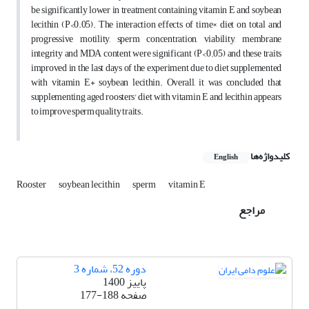
be significantly lower in treatment containing vitamin E and soybean
lecithin (P<0.05). The interaction effects of time× diet on total and
progressive motility, sperm concentration, viability, membrane
integrity and MDA content were significant (P<0.05) and these traits
improved in the last days of the experiment due to diet supplemented
with vitamin E+ soybean lecithin. Overall, it was concluded that
supplementing aged roosters' diet with vitamin E and lecithin appears
to improve sperm quality traits.
کلیدواژه‌ها
English
Rooster
soybean lecithin
sperm
vitamin E
مراجع
دوره 52، شماره 3
پاییز 1400
صفحه
177-188