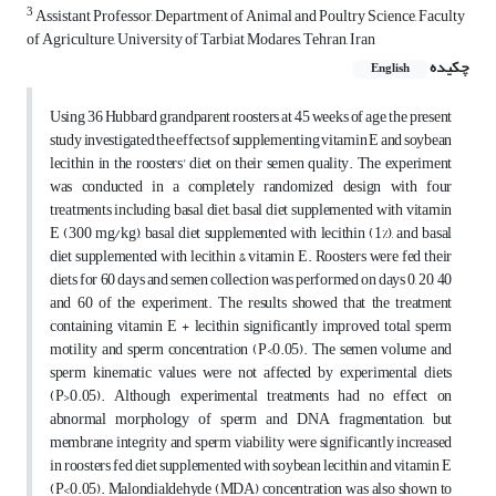
3
Assistant Professor, Department of Animal and Poultry Science, Faculty
of Agriculture, University of Tarbiat Modares, Tehran, Iran
چکیده
English
Using 36 Hubbard grandparent roosters at 45 weeks of age, the present
study investigated the effects of supplementing vitamin E and soybean
lecithin in the roosters' diet on their semen quality. The experiment
was conducted in a completely randomized design with four
treatments including basal diet, basal diet supplemented with vitamin
E (300 mg/kg), basal diet supplemented with lecithin (1%), and basal
diet supplemented with lecithin & vitamin E. Roosters were fed their
diets for 60 days and semen collection was performed on days 0, 20, 40
and 60 of the experiment. The results showed that the treatment
containing vitamin E + lecithin significantly improved total sperm
motility and sperm concentration (P<0.05). The semen volume and
sperm kinematic values were not affected by experimental diets
(P>0.05). Although experimental treatments had no effect on
abnormal morphology of sperm and DNA fragmentation, but
membrane integrity and sperm viability were significantly increased
in roosters fed diet supplemented with soybean lecithin and vitamin E
(P<0.05). Malondialdehyde (MDA) concentration was also shown to