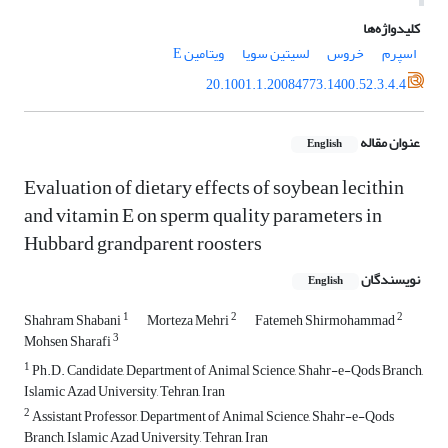
کلیدواژه‌ها
اسپرم
خروس
لسیتین سویا
ویتامین ‏E
20.1001.1.20084773.1400.52.3.4.4
عنوان مقاله
English
Evaluation of dietary effects of soybean lecithin
and vitamin E on sperm quality ‎parameters in
‎Hubbard grandparent roosters
نویسندگان
English
1
2
2
Shahram Shabani
Morteza Mehri
Fatemeh Shirmohammad
3
Mohsen Sharafi
1
Ph.D. Candidate, Department of Animal Science, Shahr-e-Qods Branch,
Islamic Azad University, Tehran, ‎Iran
2
Assistant Professor, Department of Animal Science, Shahr-e-Qods
Branch, Islamic Azad University, Tehran, Iran