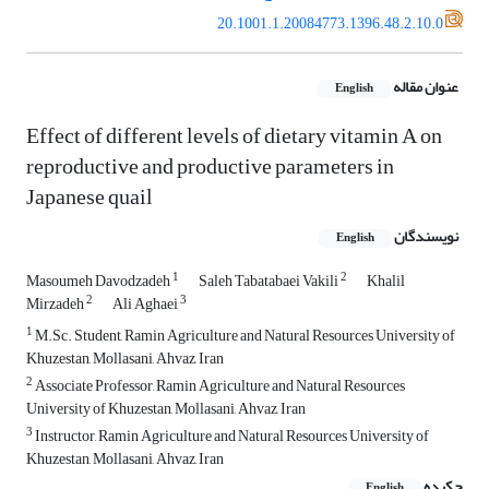
20.1001.1.20084773.1396.48.2.10.0
عنوان مقاله
English
Effect of different levels of dietary vitamin A on
reproductive and productive parameters in
Japanese quail
نویسندگان
English
1
2
Masoumeh Davodzadeh
Saleh Tabatabaei Vakili
Khalil
2
3
Mirzadeh
Ali Aghaei
1
M.Sc. Student, Ramin Agriculture and Natural Resources University of
Khuzestan, Mollasani, Ahvaz, Iran
2
Associate Professor, Ramin Agriculture and Natural Resources
University of Khuzestan, Mollasani, Ahvaz, Iran
3
Instructor, Ramin Agriculture and Natural Resources University of
Khuzestan, Mollasani, Ahvaz, Iran
چکیده
English