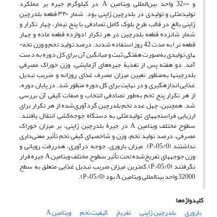
و 32۰۰۰ واحد بین‌المللی ویتامین A در کیلوگرم جیره بر عملکرد
تولیدمثلی و تولیدی در بلدرچین ژاپنی بود. شمار ۳۲۰ قطعه بلدرچین
ژاپنی بالغ در قالب طرح بلوک کامل تصادفی با پنج تیمار، چهار تکرار و
شمار شانزده قطعه بلدرچین در هر تکرار (دوازده قطعه ماده و چهار
قطعه نر) به مدت 42 روز استفاده شدند. درصد تولید تخم و وزن تخم­
های تولیدی به‌صورت هفتگی ثبت و میانگین آن برای کل دوره به دست
آمد. دو هفته پس از تغذیۀ جیره‌های آزمایشی، وزن خوراک مصرفی
بلدرچین­ها به‌منظور تعیین میزان مصرف غذای روزانه و ضریب تبدیل
غذایی اندازه­گیری و در نهایت برای کل دوره منظور شد. در پایان دوره،
از هر تکرار پنج تخم به‌طور تصادفی انتخاب و صفات کیفی آن بررسی
شد. همچنین، چهل عدد تخم بلدرچین گردآوری‌شده از هر تکرار برای
ارزیابی فراسنجه­های تولیدمثلی به دستگاه جوجه‌کشی انتقال یافتند.
سطوح مختلف ویتامین A در جیرۀ بلدرچین ژاپنی، بر میزان خوراک
مصرفی، درصد تولید تخم، وزن و شاخص­های کیفی تخم تأثیر معنی‌داری
نداشتند (05/0<P). میزان باروری، جوجه درآوری، هدررفت رویانی و
وزن جوجه­های تفریخ‌شده تحت تأثیر سطوح مختلف ویتامین A جیره قرار
نگرفتند (05/0<P).کمترین میزان ضریب تبدیل غذایی متعلق به سطح
32000 واحد بین­المللی ویتامین A بود (05/0<P).
کلیدواژه‌ها
باروری
بلدرچین ژاپنی
تفریخ
کیفیت تخم
ویتامین A