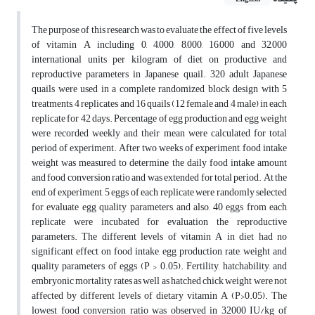
The purpose of this research was to evaluate the effect of five levels
of vitamin A including 0, 4,000, 8,000, 16,000 and 32,000
international units per kilogram of diet on productive and
reproductive parameters in Japanese quail. 320 adult Japanese
quails were used in a complete randomized block design with 5
treatments, 4 replicates and 16 quails (12 female and 4 male) in each
replicate for 42 days. Percentage of egg production and egg weight
were recorded weekly and their mean were calculated for total
period of experiment. After two weeks of experiment, food intake
weight was measured to determine the daily food intake amount
and food conversion ratio and was extended for total period. At the
end of experiment, 5 eggs of each replicate were randomly selected
for evaluate egg quality parameters, and also, 40 eggs from each
replicate were incubated for evaluation the reproductive
parameters. The different levels of vitamin A in diet had no
significant effect on food intake, egg production rate, weight and
quality parameters of eggs (P > 0.05). Fertility, hatchability, and
embryonic mortality rates as well as hatched chick weight were not
affected by different levels of dietary vitamin A (P>0.05). The
lowest food conversion ratio was observed in 32000 IU/kg of