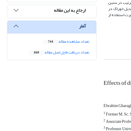
ن نسبی لاشه و پانکراس به ترتیب در سنین
فزایش وزن در دورۀ سنی 12 تا 25 روزگی، بهبود ضریب تبدیل خوراک در
ارجاع به این مقاله
ای گوشتی در صورت استفاده از
آمار
تعداد مشاهده مقاله
744
تعداد دریافت فایل اصل مقاله
660
Effects of 
Ebrahim Gharag
1
Former M. Sc. S
2
Associate Profes
3
Professor, Unive