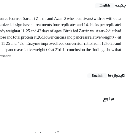
چکیده
English
ource (corn or Sardari, Zarrin and Azar-2 wheat cultivars) with or without a
ed design (seven treatments, four replicates and 14 chicks per replicate)
dy weightat 11, 25 and 42 days of ages. Birds fed Zarrin vs. Azar-2 diet had
se and total protein at 20d, lower carcass and pancreas relative weight (%) at
 11, 25 and 42 d. Enzyme improved feed conversion ratio from 12 to 25 and
and pancreas relative weight (%) at 21d. In conclusion, the findings show that
ormance.
کلیدواژه‌ها
English
مراجع