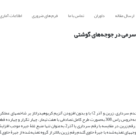
ارسال مقاله
داوران
تماس با ما
فرم های ضروری
اطلاعات آماری
ات سرمی در جوجه‌های گوشتی
این آزمایش به‌منظور بررسی و ارزیابی تأثیر منبع غلۀ جیره (ذرت یا سه رقم گندم سرداری، زرین و آذر 2) با و بدون افزودن آنزیم کربوهیدرا
اندام­های گوارشی و صفات سرمی جوجه­های گوشتی با استفاده از 392 قطعه جوجه‌خروس راس 308 به‌صورت طرح کامل تصادفی با هفت تیمار، چهار تک
تکرار در دورۀ سنی 1 تا 49 روزگی انجام شد. نتایج نشان داد، استفاده از گندم رقم زرین در مقایسه با رقم سرداری یا آذر2 به‌عنوان