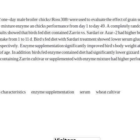
2 one-day male broiler chicks (Ross 308) were used to evaluate the effect of grain s
mixture enzyme an chicks performance from day 1 to day 49. A completely randomiz
ults showed that birds fed diet contained Zarrin vs. Sardari or Azar-2 had higher bo
ntake from 1 to 11 d. Bird’s fed diet with Sardari treatment showed lower serum gluco
espectively. Enzyme supplementation significantly improved bird’s body weight at
 of age. In addition, birds fed enzyme contained diet had significantly lower gizzard 
t containing Zarrin cultivar or supplemented with enzyme mixture had higher perf
 characteristics
enzyme supplementation
serum
wheat cultivar