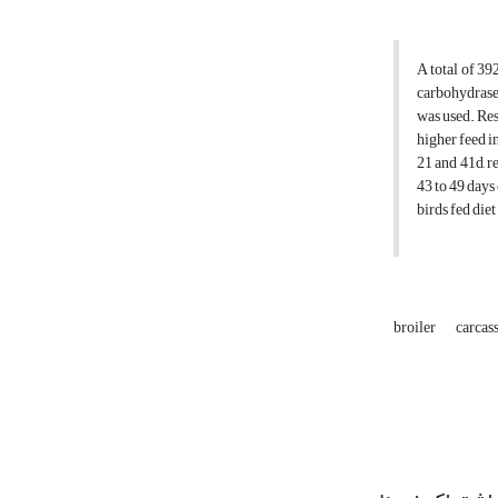
A total of 39
carbohydrase 
was used. Res
higher feed i
21 and 41d, r
43 to 49 days
birds fed die
broiler
carcass