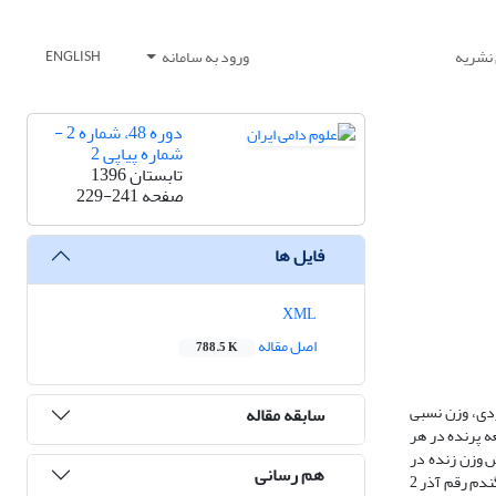
 نشریه
ورود به سامانه
ENGLISH
دوره 48، شماره 2 -
شماره پیاپی 2
تابستان 1396
صفحه
229-241
فایل ها
XML
اصل مقاله
788.5 K
تاز بر شاخص­های عملکردی، وزن نسبی
سابقه مقاله
رار و چهارده قطعه پرنده در هر
 تنها منبع غلۀ جیره­ موجب افزایش وزن زنده در
هم رسانی
سنین 11، 25 و 42 روزگی شد. خوراک مصرفی در دورۀ سنی 1 تا 11روزگی در جوجه­های تغذیه‌شده با جیرۀ حاوی گندم رقم زرین بالاتر از گروه تغذیه‌شده از جیرۀ حاوی گندم رقم آذر 2