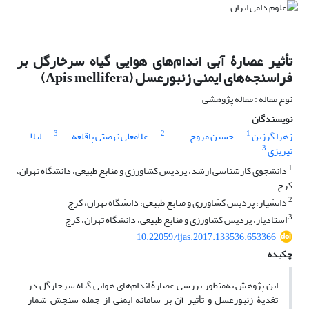
تأثیر عصارۀ آبی اندام‌های هوایی گیاه سرخارگل بر
فراسنجه‌های ایمنی زنبور‌عسل (Apis mellifera)
نوع مقاله : مقاله پژوهشی
نویسندگان
3
2
1
زهرا گرزین
حسین مروج
غلامعلی نهضتی پاقلعه
لیلا
3
تیریزی
1
دانشجوی کارشناسی ارشد، پردیس کشاورزی و منابع طبیعی، دانشگاه تهران،
کرج
2
دانشیار، پردیس کشاورزی و منابع طبیعی، دانشگاه تهران، کرج
3
استادیار، پردیس کشاورزی و منابع طبیعی، دانشگاه تهران، کرج
10.22059/ijas.2017.133536.653366
چکیده
این پژوهش به‌منظور بررسی عصارۀ اندام‌های هوایی گیاه سرخارگل در
تغذیۀ زنبور­عسل و تأثیر آن بر سامانة ایمنی از جمله سنجش شمار