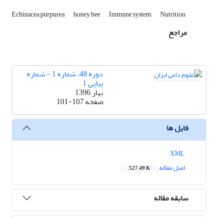
Echinacea purpurea
honey bee
Immune system
Nutrition
مراجع
دوره 48، شماره 1 - شماره
پیاپی 1
بهار 1396
صفحه
101-107
فایل ها
XML
اصل مقاله
527.49 K
سابقه مقاله