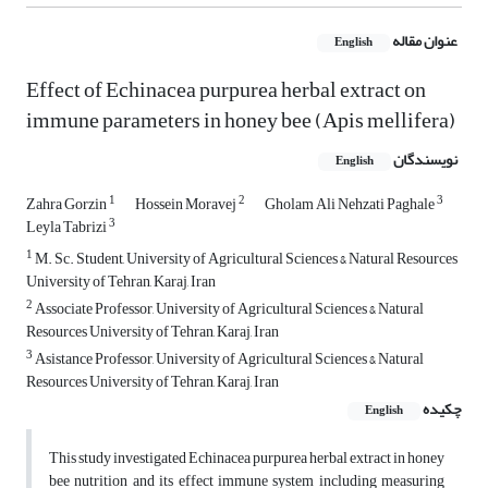
عنوان مقاله
English
Effect of Echinacea purpurea herbal extract on
immune parameters in honey bee (Apis mellifera)
نویسندگان
English
1
2
3
Zahra Gorzin
Hossein Moravej
Gholam Ali Nehzati Paghale
3
Leyla Tabrizi
1
M. Sc. Student, University of Agricultural Sciences & Natural Resources
University of Tehran, Karaj, Iran
2
Associate Professor, University of Agricultural Sciences & Natural
Resources University of Tehran, Karaj, Iran
3
Asistance Professor, University of Agricultural Sciences & Natural
Resources University of Tehran, Karaj, Iran
چکیده
English
This study investigated Echinacea purpurea herbal extract in honey
bee nutrition and its effect immune system including measuring