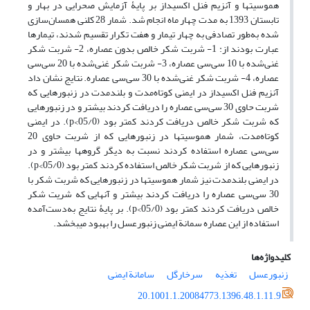
هموسیت­ها و آنزیم فنل اکسیداز بر پایۀ آزمایش صحرایی در بهار و
تابستان 1393 به مدت چهار ماه انجام شد. شمار 28 کلنی همسان‌سازی
شده به‌طور تصادفی به چهار تیمار و هفت تکرار تقسیم شدند، تیمار­ها
عبارت بودند از: 1- شربت شکر خالص بدون عصاره، 2- شربت شکر
غنی‌شده با 10 سی‌سی عصاره، 3- شربت شکر غنی‌شده با 20 سی‌سی
عصاره، 4- شربت شکر غنی‌شده با 30 سی‌سی عصاره. نتایج نشان داد
آنزیم فنل اکسیداز در ایمنی کوتاه‌مدت و بلندمدت در زنبور­هایی که
شربت حاوی 30 سی‌سی عصاره را دریافت کردند بیشتر و در زنبور­هایی
که شربت شکر خالص دریافت کردند کمتر بود (05/0>p). در ایمنی
کوتاه‌مدت، شمار هموسیت­ها در زنبور­هایی که از شربت حاوی 20
سی‌سی عصاره استفاده کردند نسبت به دیگر گروه­ها بیشتر و در
زنبور­هایی که از شربت شکر خالص استفاده کردند کمتر بود (05/0>p).
در ایمنی بلندمدت نیز شمار هموسیت­ها در زنبور­هایی که شربت شکر با
30 سی‌سی عصاره را دریافت کردند بیشتر و آن­هایی که شریت شکر
خالص دریافت کردند کمتر بود (05/0>p). بر پایۀ نتایج به‌دست‌آمده
استفاده از این عصاره سمانة ایمنی زنبور­عسل را بهبود می­بخشد.
کلیدواژه‌ها
زنبور‌عسل
تغذیه
سرخارگل
سامانة ایمنی
20.1001.1.20084773.1396.48.1.11.9