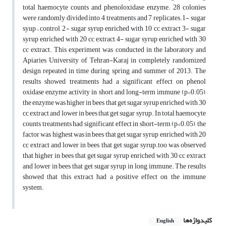
total haemocyte counts and phenoloxidase enzyme. 28 colonies
were randomly divided into 4 treatments and 7 replicates.1- sugar
syup – control, 2- sugar syrup enriched with 10 cc extract 3- sugar
syrup enriched with 20 cc extract, 4- sugar syrup enriched with 30
cc extract. This experiment was conducted in the laboratory and
Apiaries University of Tehran-Karaj in completely randomized
design repeated in time during spring and summer of 2013. The
results showed treatments had a significant effect on phenol
oxidase enzyme activity in short and long-term immune (p<0.05),
the enzyme was higher in bees that get sugar syrup enriched with 30
cc extract and lower in bees that get sugar syrup. In total haemocyte
counts treatments had significant effect in short-term (p<0.05), the
factor was highest was in bees that get sugar syrup enriched with 20
cc extract and lower in bees that get sugar syrup.too was observed
that higher in bees that get sugar syrup enriched with 30 cc extract
and lower in bees that get sugar syrup in long immune. The results
showed that this extract had a positive effect on the immune
system.
کلیدواژه‌ها
English