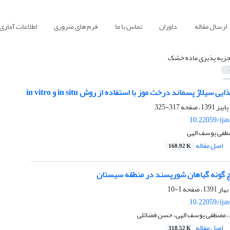
ارسال مقاله
داوران
تماس با ما
فرم های ضروری
اطلاعات آماری
جزیه پذیری ماده خشک
لاژ پسماند درخت موز با استفاده از روش in situ و in vitro
317-325
10.22059/ija
طفی یوسف الهی
اصل مقاله
168.92 K
 گونه گیاهان شورپسند در منطقه سیستان
1-10
10.22059/ija
، مصطفی یوسف الهی، حسن فضائلی
اصل مقاله
318.52 K