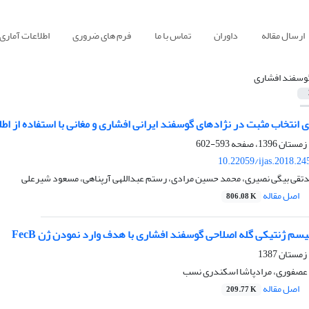
ارسال مقاله
داوران
تماس با ما
فرم های ضروری
اطلاعات آماری
وسفند افشاری
ی انتخاب مثبت در نژاد‌های گوسفند ایرانی افشاری و مغانی با استفاده از اطل
593-602
10.22059/ijas.2018.2
تقی بیگی نصیری، محمد حسین مرادی، رستم عبداللهی آرپناهی، مسعود شیرعلی
اصل مقاله
806.08 K
فیسم ژنتیکی گله اصلاحی گوسفند افشاری با هدف وارد نمودن ژن FecB
 عصفوری، مرادپاشا اسکندری نسب
اصل مقاله
209.77 K