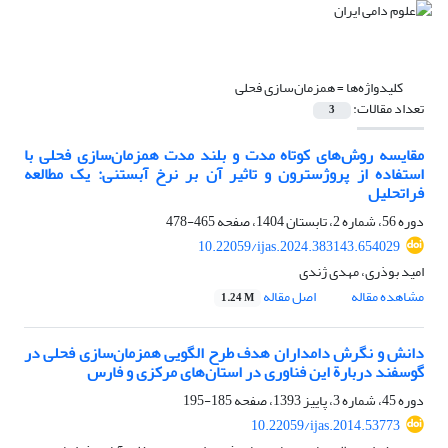
کلیدواژه‌ها =
همزمان‌سازی فحلی
تعداد مقالات:
3
مقایسه روش‌های کوتاه مدت و بلند مدت همزمان‌سازی فحلی با
استفاده از پروژسترون و تاثیر آن بر نرخ آبستنی: یک مطالعه
فراتحلیل
دوره 56، شماره 2، تابستان 1404، صفحه
465-478
10.22059/ijas.2024.383143.654029
امید بوذری، مهدی ژندی
مشاهده مقاله
اصل مقاله
1.24 M
دانش و نگرش دامداران هدف طرح الگویی همزمان‌سازی فحلی در
گوسفند دربارة این فناوری در استان‌های مرکزی و فارس
دوره 45، شماره 3، پاییز 1393، صفحه
185-195
10.22059/ijas.2014.53773