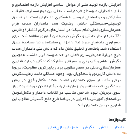
افزایش بازده تولید مثلی از عوامل اساسی افزایش بازده اقتصادی و
بقای دامداران متوسط و خرده‌پاست. تحقق این مهم مستلزم تحقیقات
مشارکتی و برنامه‌های ترویجی با همکاری دامداران است. در تحقیق
توصیفی-همبستگی حاضر، وضعیت همة دامداران هدف طرح
همزمان‌سازی فحلی (دام سبک) در استان‌های مرکزی (11نفر) و فارس
(12 نفر) از نظر دانش و نگرش دربارة این فناوری مطالعه شد. برای
جمع‌آوری داده‌های مورد نیاز از ابزار پرسشنامه و نیز مصاحبة عمیق
استفاده شد. یافته‌های تحقیق نشان داد که دانش فنی دامداران هدف
طرح دربارة همزمان‌سازی فحلی در حد متوسط قرار داشت. همچنین
نگرش عاطفی، کاربردی و معرفتی مشارکت‌کنندگان دربارة فناوری
همزمان‌سازی فحلی در سطح مطلوبی بود و پایین‌ترین مطلوبیت، مربوط
به دانش کاربردی پاسخگویان بود. وجود مسائلی مانند رعایت‌نکردن
برخی نکات از سوی دامداران (مانند تعداد ناکافی قوچ در زمان
جفت‌گیری، تغذیة ناقص در زمان فحلی)، برگزارنشدن دورة آموزشی از
سوی مجریان، نبود شاخص مناسب در انتخاب دامدار و مکمل‌نبودن
برنامه‌های آموزشی با اجرایی در برنامة طرح مانع گسترش مطلوب این
فناوری در بین دامداران شد.
کلیدواژه‌ها
دامدار
دانش
نگرش
همزمان‌سازی فحلی