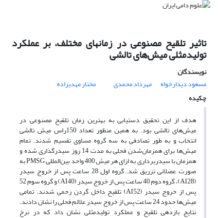
تاثیر تلقیح مصنوعی در زمانهای مختلف، بر عملکرد
تولیدمثلی میش‌های تالشی
نویسندگان
مسعود دیدارخواه
مهرداد محمدی
مختار مهدیزاده
چکیده
هدف از این تحقیق دستیابی به بهترین زمان تلقیح مصنوعی در
میش‌های تالشی بود. به همین منظور تعداد 150راس میش تالشی
انتخاب و به طور تصادفی به سه گروه مساوی تقسیم شدند. تمام
میش‌ها برای همزمان‌شدن فحلی به مدت 14 روز سیدرگذاری شده و
همزمان با سیدربرداری به ازای هر میش 400 واحد بین‌المللی PMSG به
صورت عضلانی تزریق شد. گروه اول 28 ساعت پس از خروج سیدر
(AI28)، گروه دوم 40 ساعت پس از خروج سیدر (AI40) و گروه سوم 52
پس از خروج سیدر (AI52) تلقیح داخل گردن رحمی شدند. تمامی
میش‌ها حدود 24 ساعت پس از خروج سیدر علائم فحلی را نشان دادند.
نتایج بازدهی تلقیح و عملکرد تولیدمثلی نشان داد که در نرخ