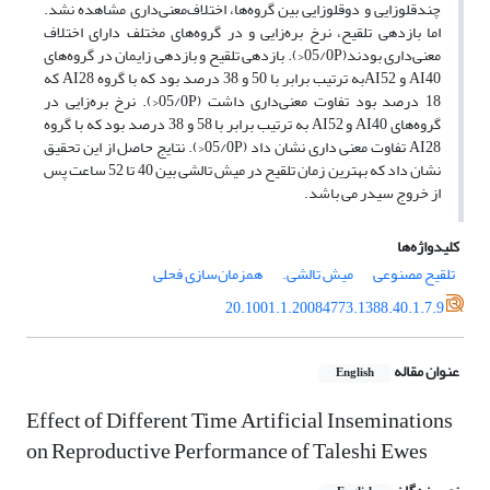
چندقلوزایی و دوقلوزایی بین گروه‌ها، اختلاف‌معنی‌داری مشاهده نشد.
اما بازدهی تلقیح، نرخ بره‌زایی و در گروه‌های مختلف دارای اختلاف
معنی‌داری بودند(05/0P<). بازدهی تلقیح و بازدهی زایمان در گروه‌های
AI40 و AI52به ترتیب برابر با 50 و 38 درصد بود که با گروه AI28 که
18 درصد بود تفاوت معنی‌داری داشت (05/0P<). نرخ بره‌زایی در
گروه‌های AI40 و AI52 به ترتیب برابر با 58 و 38 درصد بود که با گروه
AI28 تفاوت معنی داری نشان داد (05/0P<). نتایج حاصل از این تحقیق
نشان داد که بهترین زمان تلقیح در میش تالشی بین 40 تا 52 ساعت پس
از خروج سیدر می باشد.
کلیدواژه‌ها
تلقیح مصنوعی
میش تالشی.
همزمان‌سازی فحلی
20.1001.1.20084773.1388.40.1.7.9
عنوان مقاله
English
Effect of Different Time Artificial Inseminations
on Reproductive Performance of Taleshi Ewes