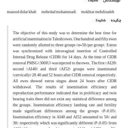
نویسندگان
English
masood didar khah
mehrdad mohammadi
mokhtar mehdizadeh
چکیده
English
The objective of this study was to determine the best time for
artificial insemination in Taleshi ewes. One hundred and fifty ewes
were randomly allotted to three groups (n=50/per group). Estrus
was synchronized with intravaginal insertion of Controlled
Internal Drug Release (CIDR) for 14 days. At the time of CIDR
removal PMSG (300IU) was injected to the ewes. The first (AI28),
second (AI40) and third (AI52) groups were inseminated
(cervically) 28, 40 and 52 hours after CIDR removal, respectively.
All ewes showed estrus singns about 24 hours after CIDR
withdrawal. The results of insemination efficiency and
reproduction performance indicated that in prolificacy and twin
bearing traits there did not exist any statistical difference among
the groups. Insemination efficiency, lambing rate and fertility
made significant differences among the groups (P<0.05).
Insemination efficiency in AI40 and AI52 amounted to 50% and
38% respectively, which was significantly different (P<0.05) from