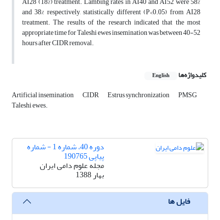
AI28 (18%) treatment. Lambing rates in AI40 and AI52 were 58%
and 38% respectively, statistically different (P<0.05) from AI28
treatment. The results of the research indicated that the most
appropriate time for Taleshi ewes insemination was between 40-52
hours after CIDR removal.
کلیدواژه‌ها
English
Artificial insemination
CIDR
Estrus synchronization
PMSG
Taleshi ewes.
دوره 40، شماره 1 - شماره
پیاپی 190765
مجله علوم دامی ایران
بهار 1388
فایل ها